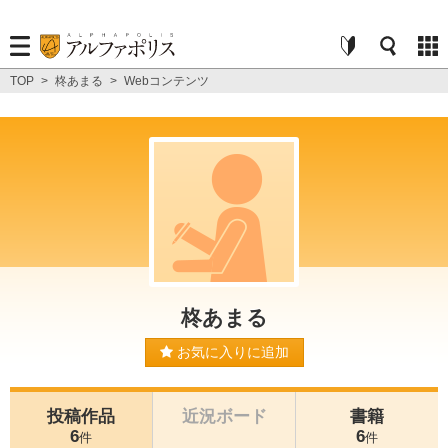
TOP
>
柊あまる
>
Webコンテンツ
柊あまる
お気に入りに追加
投稿作品
近況ボード
書籍
6
6
件
件