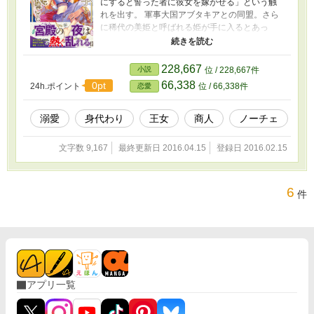
にすると誓った者に彼女を嫁がせる」という触
れを出す。 軍事大国アブタキアとの同盟。さら
に稀代の美姫と呼ばれる姫が手に入るとあっ
て、周辺国の王子たちはこぞって名乗りを上げ
た。 父王の意向により相手はガジェティフの第
一王子に決まる。だがガジェティフは砂漠の
228,667
小説
位 / 228,667件
国。 植物を愛するレイハーネは砂漠での乾いた
66,338
0pt
24h.ポイント
位 / 66,338件
恋愛
生活を憂い、せめて最後にとオアシスにある幸
運の花を見に出かけた。 その帰り道、一行は盗
賊に襲われる。身代わりに攫われてしまった侍
溺愛
身代わり
王女
商人
ノーチェ
女のカリマを追いかけ、レイハーネは奴隷商人
の元にたどり着く。 だがカリマはすでにどこか
文字数 9,167
最終更新日 2016.04.15
登録日 2016.02.15
へ売られてしまった後だった。レイハーネは商
人に「自分も同じところに売ってくれ」と頼み
込む。 着いた先は、隣国ユスラーシェの第一王
6
子ラティーフのハレム。実はこのラティーフ
件
も、レイハーネの夫に名乗りを上げた一人だっ
た。
アプリ一覧