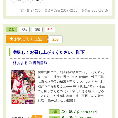
文字数 87,310
最終更新日 2017.02.15
登録日 2017.02.15
恋愛
完結
長編
R18
お気に入りに追加
258
美味しくお召し上がりください、陛下
柊あまる
書籍情報
龍華幻国皇帝、興蒼龍の後宮に召し上げられた
黄白蓮――彼女に課せられた使命は、性的不能
に陥った皇帝の秘密を守りつつ、なんとかお世
継ぎを作らせること―― 中華風後宮でオレ様皇
帝と図らずも恋の（？）駆け引きを繰り広げる
ことになった性感按摩師一族（平民）の末娘の
お話 【番外編のみの掲載】
228,667
小説
位 / 228,667件
66,338
0pt
24h.ポイント
位 / 66,338件
恋愛