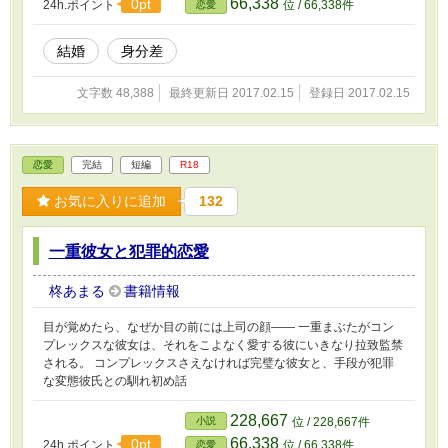
66,338
0pt
24h.ポイント
位 / 66,338件
恋愛
結婚
身分差
文字数 48,388
最終更新日 2017.02.15
登録日 2017.02.15
恋愛
完結
短編
R18
お気に入りに追加
132
一重彼女と犯罪的恋愛
柊あまる
書籍情報
目が覚めたら、なぜか目の前には上司の顔―― 一重まぶたがコン
プレックスな彼女は、それをこよなく愛する彼にいきなり拉致監禁
される。 コンプレックスさえなければ完璧な彼女と、手段が犯罪
な変態彼氏との馴れ初め話
228,667
小説
位 / 228,667件
66,338
0pt
24h.ポイント
位 / 66,338件
恋愛