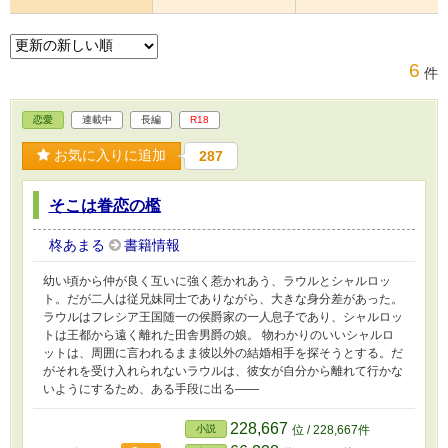
6
件
恋愛
連載中
長編
R18
お気に入りに追加
287
そこは眷恋の檻
柊あまる
書籍情報
幼い頃から仲が良く互いに強く惹かれあう、ラウルとシャルロッ
ト。だが二人は従兄妹同士でありながら、大きな身分差があった。
ラウルはフレシア王国随一の侯爵家の一人息子であり、シャルロッ
トは王都から遠く離れた田舎男爵の娘。 物わかりのいいシャルロ
ットは、周囲に言われるまま彼以外の結婚相手を探そうとする。だ
がそれを受け入れられないラウルは、彼女が自分から離れて行かな
いようにするため、ある手段に出る――
228,667
小説
位 / 228,667件