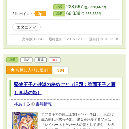
228,667
小説
位 / 228,667件
66,338
0pt
24h.ポイント
位 / 66,338件
恋愛
エタニティ
文字数 12,642
最終更新日 2016.12.18
登録日 2016.12.18
恋愛
完結
長編
R18
お気に入りに追加
364
堅物王子と砂漠の秘めごと（旧題：強面王子と麗
しき花の姫）
柊あまる
書籍情報
アブタキアの第三王女レイハーネは、一人だけ
歳の離れた末っ子姫。 彼女を溺愛する父王は
「レイハーネをただ一人の妻として迎え、大切