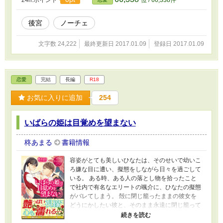
後宮
ノーチェ
文字数 24,222
最終更新日 2017.01.09
登録日 2017.01.09
恋愛
完結
長編
R18
お気に入りに追加
254
いばらの姫は目覚めを望まない
柊あまる
書籍情報
容姿がとても美しいひなたは、そのせいで幼いこ
ろ嫌な目に遭い、擬態をしながら日々を過ごして
いる。 ある時、ある人の落とし物を拾ったこと
で社内で有名なエリートの颯介に、ひなたの擬態
がバレてしまう。 殻に閉じ籠ったままの彼女を
どうにかしたい彼と、そのまま永遠に閉じ籠って
いたいと願う彼女の攻防戦―― 【番外編のみ掲
載】