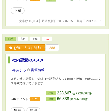
上司
文字数 10,094
最終更新日 2017.02.15
登録日 2017.02.15
恋愛
完結
長編
R18
お気に入りに追加
288
社内恋愛のススメ
柊あまる
書籍情報
３組の社内恋愛を、短編（一話完結もしくは前・後編）のオムニバ
ス形式で描いていきます。
228,667
小説
位 / 228,667件
66,338
0pt
24h.ポイント
位 / 66,338件
恋愛
完結
短編