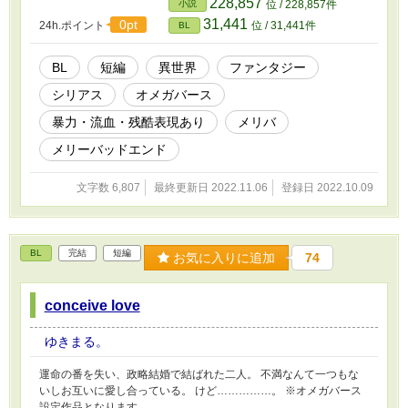
228,857
小説
位 / 228,857件
31,441
0pt
24h.ポイント
位 / 31,441件
BL
BL
短編
異世界
ファンタジー
シリアス
オメガバース
暴力・流血・残酷表現あり
メリバ
メリーバッドエンド
文字数 6,807
最終更新日 2022.11.06
登録日 2022.10.09
BL
完結
短編
お気に入りに追加
74
conceive love
ゆきまる。
運命の番を失い、政略結婚で結ばれた二人。 不満なんて一つもな
いしお互いに愛し合っている。 けど……………。 ※オメガバース
設定作品となります。