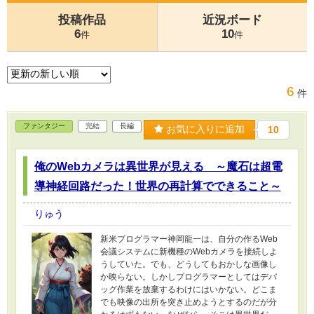
投稿作品
近況ボード
6
10
件
件
6
件
ファンタジー
完結
長編
お気に入りに追加
10
俺のWebカメラは異世界が見える ～魔石は超電
導神経回路だった！世界の再計算でできること～
りゅう
新米プログラマー神岡龍一は、自分の作るWeb
会議システムに新機種のWebカメラを接続しよ
うしていた。でも、どうしてもおかしな画像し
か映らない。しかしプログラマーとしてはデバ
ッグ作業を放棄するわけにはいかない。どこま
でも映像の出所を突き止めようとするのだが分