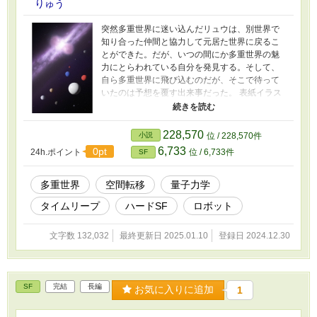
りゅう
突然多重世界に迷い込んだリュウは、別世界で
知り合った仲間と協力して元居た世界に戻るこ
とができた。だが、いつの間にか多重世界の魅
力にとらわれている自分を発見する。そして、
自ら多重世界に飛び込むのだが、そこで待って
いたのは予想を覆す出来事だった。 表紙イラス
ト：AIアニメジェネレーターにて生成。
https://perchance.org/ai-anime-generator
228,570
小説
位 / 228,570件
6,733
0pt
24h.ポイント
位 / 6,733件
SF
多重世界
空間転移
量子力学
タイムリープ
ハードSF
ロボット
文字数 132,032
最終更新日 2025.01.10
登録日 2024.12.30
SF
完結
長編
お気に入りに追加
1