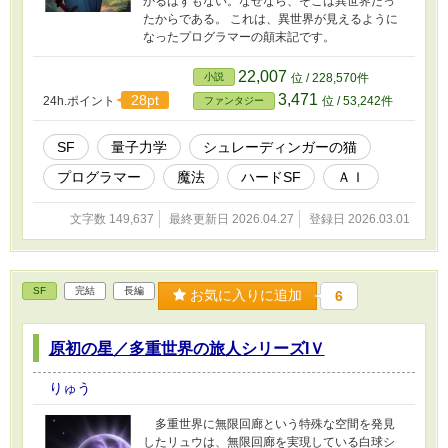
かるはずもない。なぜなら、そこは異世界だっ
たからである。 これは、異世界が見えるように
なったプログラマーの顛末記です。
22,007
小説
位 / 228,570件
3,471
28pt
24h.ポイント
位 / 53,242件
ファンタジー
SF
量子力学
シュレーディンガーの猫
プログラマー
魔法
ハードSF
ＡＩ
文字数 149,637
最終更新日 2026.04.27
登録日 2026.03.01
SF
完結
長編
お気に入りに追加
6
原初の星／多重世界の旅人シリーズIＶ
りゅう
多重世界に無限回廊という特殊な空間を発見
したリュウは、無限回廊を実現している白球シ