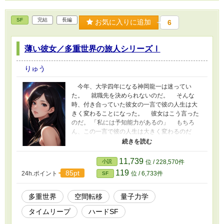
SF
完結
長編
お気に入りに追加
6
薄い彼女／多重世界の旅人シリーズⅠ
りゅう
今年、大学四年になる神岡龍一は迷ってい
た。 就職先を決められないのだ。 そんな
時、付き合っていた彼女の一言で彼の人生は大
きく変わることになった。 彼女はこう言った
のだ。 「私には予知能力があるの」 もちろ
ん、この一言で彼の人生は大きく変わるのだ
が、それよりも驚いたのは彼女の存在確率が極
めて低いという事実だった。 この物語は、隠
された能力を持つ一族と偶然遭遇してしまった
11,739
小説
位 / 228,570件
青年の話です。
119
85pt
24h.ポイント
位 / 6,733件
SF
多重世界
空間転移
量子力学
タイムリープ
ハードSF