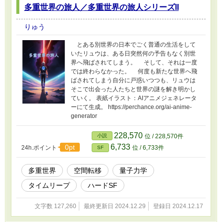
多重世界の旅人／多重世界の旅人シリーズII
りゅう
とある別世界の日本でごく普通の生活をして
いたリュウは、ある日突然何の予告もなく別世
界へ飛ばされてしまう。 そして、それは一度
では終わらなかった。 何度も新たな世界へ飛
ばされてしまう自分に戸惑いつつも、リュウは
そこで出会った人たちと世界の謎を解き明かし
ていく。 表紙イラスト：AIアニメジェネレータ
ーにて生成。 https://perchance.org/ai-anime-
generator
228,570
小説
位 / 228,570件
6,733
0pt
24h.ポイント
位 / 6,733件
SF
多重世界
空間転移
量子力学
タイムリープ
ハードSF
文字数 127,260
最終更新日 2024.12.29
登録日 2024.12.17