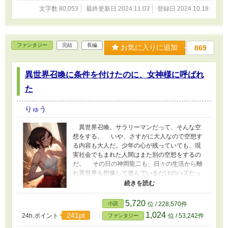
文字数 80,053
最終更新日 2024.11.03
登録日 2024.10.18
ファンタジー
完結
長編
お気に入りに追加
869
異世界召喚に条件を付けたのに、女神様に呼ばれ
た
りゅう
異世界召喚。サラリーマンだって、そんな空
想をする。 いや、さすがに大人なので空想す
る内容も大人だ。少年の心が残っていても、現
実社会でもまれた人間はまた別の空想をするの
だ。 その日の神岡龍二も、日々の生活から離
れ異世界を想像して遊んでいるだけのハズだっ
た。そこには何の問題もないハズだった。だ
が、そんなお気楽な日々は、この日が最後とな
ってしまった……。 この物語は、「竹取物語
5,720
小説
位 / 228,570件
の月の世界へ帰った後の話」（男版）をコンセ
1,024
241pt
24h.ポイント
位 / 53,242件
ファンタジー
プトに展開していきます。 注：この作品は、小
説家になろう、カクヨム、テイルズでも公開し