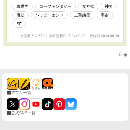
ていますが、構成が違う場合もあります。
異世界
ローファンタジー
女神様
神界
魔法
ハッピーエンド
二重惑星
宇宙
SF
文字数 582,553
最終更新日 2024.09.22
登録日 2024.08.28
6
件
アプリ一覧
公式SNS一覧