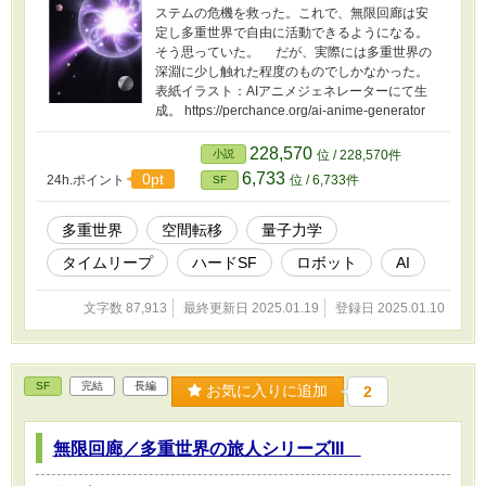
ステムの危機を救った。これで、無限回廊は安
定し多重世界で自由に活動できるようになる。
そう思っていた。 だが、実際には多重世界の
深淵に少し触れた程度のものでしかなかった。
表紙イラスト：AIアニメジェネレーターにて生
成。 https://perchance.org/ai-anime-generator
228,570
小説
位 / 228,570件
6,733
0pt
24h.ポイント
位 / 6,733件
SF
多重世界
空間転移
量子力学
タイムリープ
ハードSF
ロボット
AI
文字数 87,913
最終更新日 2025.01.19
登録日 2025.01.10
SF
完結
長編
お気に入りに追加
2
無限回廊／多重世界の旅人シリーズIII