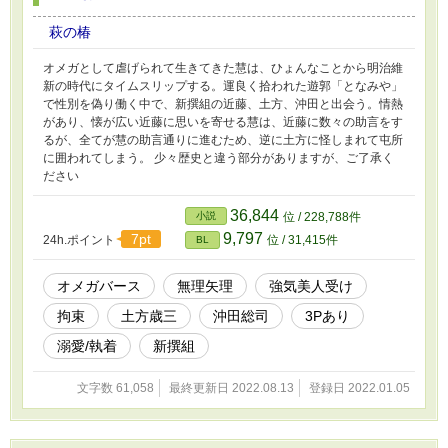
萩の椿
オメガとして虐げられて生きてきた慧は、ひょんなことから明治維
新の時代にタイムスリップする。運良く拾われた遊郭「となみや」
で性別を偽り働く中で、新撰組の近藤、土方、沖田と出会う。情熱
があり、懐が広い近藤に思いを寄せる慧は、近藤に数々の助言をす
るが、全てが慧の助言通りに進むため、逆に土方に怪しまれて屯所
に囲われてしまう。 少々歴史と違う部分がありますが、ご了承く
ださい
36,844
小説
位 / 228,788件
9,797
7pt
24h.ポイント
位 / 31,415件
BL
オメガバース
無理矢理
強気美人受け
拘束
土方歳三
沖田総司
3Pあり
溺愛/執着
新撰組
文字数 61,058
最終更新日 2022.08.13
登録日 2022.01.05