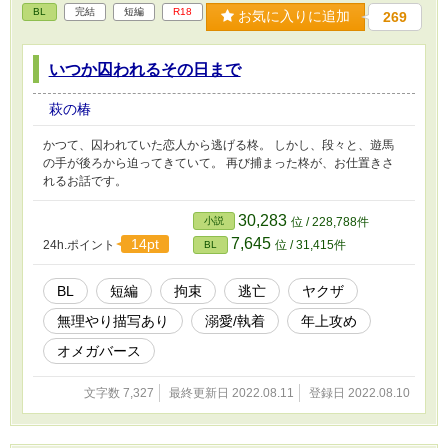
BL
完結
短編
R18
お気に入りに追加
269
いつか囚われるその日まで
萩の椿
かつて、囚われていた恋人から逃げる柊。 しかし、段々と、遊馬
の手が後ろから迫ってきていて。 再び捕まった柊が、お仕置きさ
れるお話です。
30,283
小説
位 / 228,788件
7,645
14pt
24h.ポイント
位 / 31,415件
BL
BL
短編
拘束
逃亡
ヤクザ
無理やり描写あり
溺愛/執着
年上攻め
オメガバース
文字数 7,327
最終更新日 2022.08.11
登録日 2022.08.10