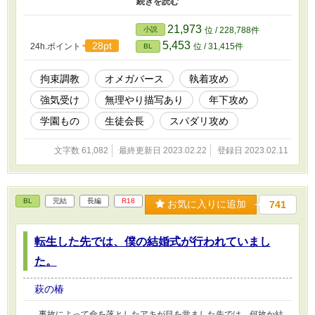
める。高校で生徒会長を務めている西園寺は事件の解決を求めら
れ、真相を突き止める。しかしその事件は、西園寺を守るために起
21,973
小説
位 / 228,788件
こしていたものであり、そこで西園寺は、一条、近衛、宝来の3人
5,453
28pt
24h.ポイント
位 / 31,415件
BL
が自分の危機をあらかじめ回避してくれていた事を知る。それを知
った西園寺は3人と関係を修復できるように場を設けるが、そこで
ヒートに襲われてしまう。
拘束調教
オメガバース
執着攻め
強気受け
無理やり描写あり
年下攻め
学園もの
生徒会長
スパダリ攻め
文字数 61,082
最終更新日 2023.02.22
登録日 2023.02.11
BL
完結
長編
R18
お気に入りに追加
741
転生した先では、僕の結婚式が行われていまし
た。
萩の椿
事故によって命を落としたアキが目を覚ました先では、何故か結