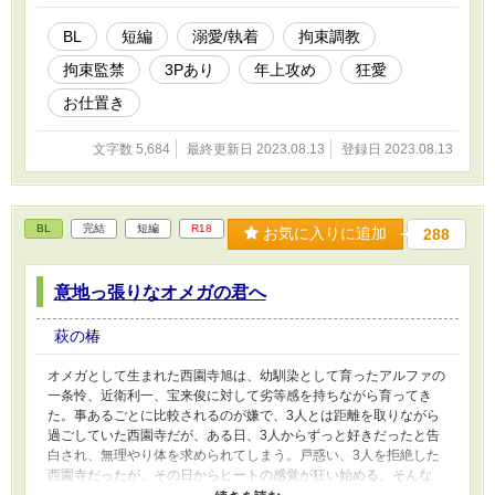
BL
短編
溺愛/執着
拘束調教
拘束監禁
3Pあり
年上攻め
狂愛
お仕置き
文字数 5,684
最終更新日 2023.08.13
登録日 2023.08.13
BL
完結
短編
R18
お気に入りに追加
288
意地っ張りなオメガの君へ
萩の椿
オメガとして生まれた西園寺旭は、幼馴染として育ったアルファの
一条怜、近衛利一、宝来俊に対して劣等感を持ちながら育ってき
た。事あるごとに比較されるのが嫌で、3人とは距離を取りながら
過ごしていた西園寺だが、ある日、3人からずっと好きだったと告
白され、無理やり体を求められてしまう。戸惑い、3人を拒絶した
西園寺だったが、その日からヒートの感覚が狂い始める。そんな
中、一条と近衛が学校で暴力事件を起こしているという噂が流れ始