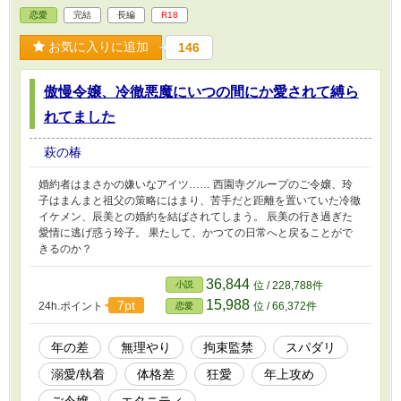
恋愛
完結
長編
R18
お気に入りに追加
146
傲慢令嬢、冷徹悪魔にいつの間にか愛されて縛ら
れてました
萩の椿
婚約者はまさかの嫌いなアイツ…… 西園寺グループのご令嬢、玲
子はまんまと祖父の策略にはまり、苦手だと距離を置いていた冷徹
イケメン、辰美との婚約を結ばされてしまう。 辰美の行き過ぎた
愛情に逃げ惑う玲子。 果たして、かつての日常へと戻ることがで
きるのか？
36,844
小説
位 / 228,788件
15,988
7pt
24h.ポイント
位 / 66,372件
恋愛
年の差
無理やり
拘束監禁
スパダリ
溺愛/執着
体格差
狂愛
年上攻め