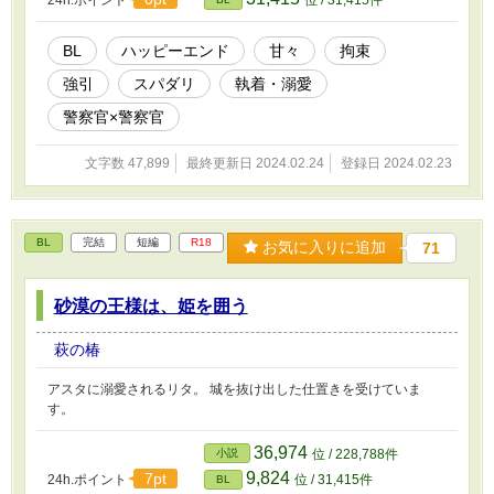
付き合っていた元カレの一ノ瀬仁だった。一ノ瀬の積極的なアプロ
ーチに混乱しつつも訓練をこなしていく中で、一ノ瀬に「透の事が
まだ好きだ」と告白される。しかし、昔起こしたトラブルがトラウ
BL
ハッピーエンド
甘々
拘束
マでもう恋愛はしないと誓っていた和泉はその告白を断るが……。
強引
スパダリ
執着・溺愛
警察官×警察官
文字数 47,899
最終更新日 2024.02.24
登録日 2024.02.23
BL
完結
短編
R18
お気に入りに追加
71
砂漠の王様は、姫を囲う
萩の椿
アスタに溺愛されるリタ。 城を抜け出した仕置きを受けていま
す。
36,974
小説
位 / 228,788件
9,824
7pt
24h.ポイント
位 / 31,415件
BL