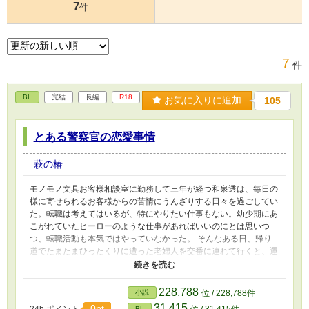
7
件
7
件
BL
完結
長編
R18
お気に入りに追加
105
とある警察官の恋愛事情
萩の椿
モノモノ文具お客様相談室に勤務して三年が経つ和泉透は、毎日の
様に寄せられるお客様からの苦情にうんざりする日々を過ごしてい
た。転職は考えてはいるが、特にやりたい仕事もない。幼少期にあ
こがれていたヒーローのような仕事があればいいのにとは思いつ
つ、転職活動も本気ではやっていなかった。 そんなある日、帰り
道でたまたまひったくりに遭った老婦人を交番に連れて行くと、運
よくひったくりの犯人が警察官に捕まえられており、老婦人が警察
官に感謝している現場を目撃する。それを見て、警察官がヒーロー
のような仕事に思えた和泉は警察官への転職を決意した。 しか
228,788
小説
位 / 228,788件
し、警察学校に入った直後、担当教官となったのは、高校生の時に
31,415
0pt
24h.ポイント
位 / 31,415件
BL