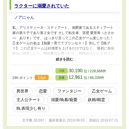
ラクターに溺愛されていた
ノアにゃん
私、アリスティーネ・スティアート、 侯爵家であるスティアート
家の第５子であり第２女です そして転生者、笹壁 愛里寿（ささか
べ ありす）です、 はっきり言ってこの乙女ゲーム楽しかった！
乙女ゲームの名は【熱愛！育ててプリンセス！】 約して【熱プ
リ】 この乙女ゲームは好感度を上げるだけではなく、 最初に自分
好みに設定したり、特化魔法を選べたり、 RPGみたいにヒロイン
のレベルを上げたりできる、 個人的に最高の乙女ゲームだった！
ちなみにセーブしても一度死んだらやり直しという悲しい設定も有
った、 私は熱プリ世界のモブに転生したのでレベルを上げを堪能
30,190
小説
位 / 228,668件
しますか！ ステータスオープン！ あれ？ アイテムボックスオー
12,961
14pt
24h.ポイント
位 / 66,339件
恋愛
プン！ あれれ？ メイクボックスオープン！ あれれれれ？ 私、前世
の熱プリのやり込んだステータスや容姿、アイテム、ある‼ テイム
以外すべて引き継いでる、 それにレベルMAX超えてもモンスター
異世界
恋愛
ファンタジー
乙女ゲーム
狩ってた分のステータス上乗せ、 何故か神々に寵愛されし子、王
主人公チート
溺愛/執着/寵愛
妖精/精霊
に寵愛されし子、 あ、この世界MAX９９じゃないんだ、、、 あ、
チートですわ、、、 ※2019/ 7/23 21:00 小説投稿ランキングHOT
BL表現少し有り
８位ありがとうございます‼ ※2019/ 7/24 ６:00 小説投稿ランキン
グHOT ４位ありがとうございます‼ ※2019/ 7/24 12:00 小説投稿ラ
文字数 26,597
最終更新日 2019.09.03
登録日 2019.07.21
ンキングHOT ３位ありがとうございます‼ ※2019/ 7/24 21:00 小説
投稿ランキングHOT ２位ありがとうございます‼ お気に入り登録