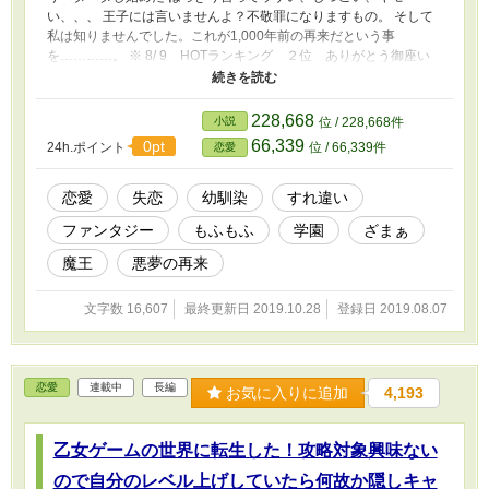
い、、、 王子には言いませんよ？不敬罪になりますもの。 そして
私は知りませんでした。これが1,000年前の再来だという事
を…………。 ※ 8/ 9 HOTランキング ２位 ありがとう御座い
ます‼ ※ 8/ 9 HOTランキング 1位 ありがとう御座います‼ ※
過去最高 154,000ポイント ありがとう御座います‼
228,668
小説
位 / 228,668件
66,339
0pt
24h.ポイント
位 / 66,339件
恋愛
恋愛
失恋
幼馴染
すれ違い
ファンタジー
もふもふ
学園
ざまぁ
魔王
悪夢の再来
文字数 16,607
最終更新日 2019.10.28
登録日 2019.08.07
恋愛
連載中
長編
お気に入りに追加
4,193
乙女ゲームの世界に転生した！攻略対象興味ない
ので自分のレベル上げしていたら何故か隠しキャ