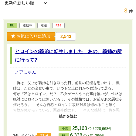
3
件
BL
連載中
短編
R18
お気に入りに追加
2,543
ヒロインの義弟に転生しました あの、義姉の所
に行って?
ノアにゃん
俺は、父上が義姉を引き取った日、前世の記憶を思い出す。 義
姉は、ただの金食い虫で、いつも父上に何かを強請って居る。
何が『私はヒロイン』だ？ 乙女ゲームやった事は無いが、性格は
絶対にヒロインでは無いだろう。その性格では、お前があの悪役令
嬢だろう。 そんな自称ヒロインに攻略対象は惚れること無く、
何故か俺がモテている。悪役令嬢にも。 そんな義姉は、俺を悪
役と見立て、俺を消そうとしてくる。 あの、攻略対象の皆様、
義姉の所に行って？ 自立する前に死んじゃいそう。
25,163
小説
位 / 228,668件
6,338
21pt
24h.ポイント
位 / 31,396件
BL