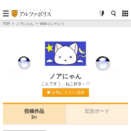
TOP
>
ノアにゃん
>
Webコンテンツ
ノアにゃん
こんです！ ねこ好き～♡
お気に入りに追加
投稿作品
近況ボード
3
件