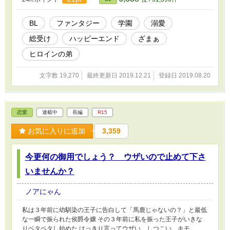
BL
ファンタジー
学園
溺愛
総受け
ハッピーエンド
ざまぁ
ヒロインの弟
文字数 19,270
最終更新日 2019.12.21
登録日 2019.08.20
恋愛
連載中
長編
R15
お気に入りに追加
3,359
今更何の御用でしょう？ ウザいので止めて下さ
いませんか？
ノアにゃん
私は３年前に幼馴染の王子に告白して「馬鹿じゃないの？」と最低
な一瞬で振られた侯爵令嬢 その３年前に私を振った王子がいきな
りベタベタし始めた はっきり言ってウザい、しつこい、キモ