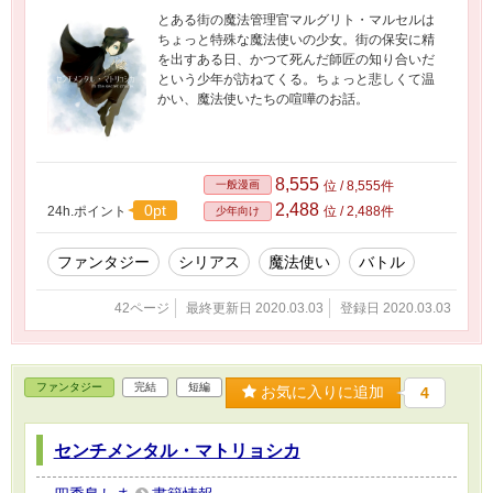
とある街の魔法管理官マルグリト・マルセルは
ちょっと特殊な魔法使いの少女。街の保安に精
を出すある日、かつて死んだ師匠の知り合いだ
という少年が訪ねてくる。ちょっと悲しくて温
かい、魔法使いたちの喧嘩のお話。
8,555
一般漫画
位 / 8,555件
2,488
0pt
24h.ポイント
位 / 2,488件
少年向け
ファンタジー
シリアス
魔法使い
バトル
42ページ
最終更新日 2020.03.03
登録日 2020.03.03
ファンタジー
完結
短編
お気に入りに追加
4
センチメンタル・マトリョシカ