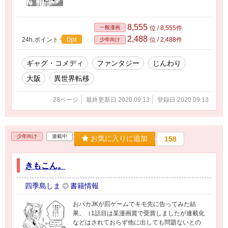
8,555
一般漫画
位 / 8,555件
2,488
0pt
24h.ポイント
位 / 2,488件
少年向け
ギャグ・コメディ
ファンタジー
じんわり
大阪
異世界転移
28ページ
最終更新日 2020.09.13
登録日 2020.09.13
少年向け
連載中
お気に入りに追加
158
きもこん。
四季島しま
書籍情報
おバカJKが罰ゲームでキモ先に告ってみた結
果。（1話目は某漫画賞で受賞しましたが連載化
などはされておらず他に出しても問題ないとの