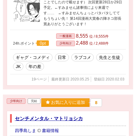
ことでしたので載せます） 次回更新28日か29日
予定。←すみません諸事情により来週で
す…… ←すみませんちょっとバタバタしてて
もうちょい先！ 第14回漫画大賞春の陣ネコ部長
賞ありがとうございます！
8,555
一般漫画
位 / 8,555件
2,488
0pt
24h.ポイント
位 / 2,488件
少年向け
ギャグ・コメディ
日常
ラブコメ
先生と生徒
JK
年の差
19ページ
最終更新日 2020.05.25
登録日 2020.02.03
少年向け
完結
お気に入りに追加
8
センチメンタル・マトリョシカ
四季島しま
書籍情報