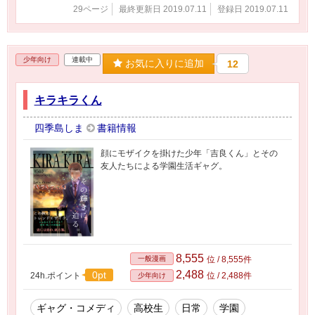
29ページ
最終更新日 2019.07.11
登録日 2019.07.11
少年向け
連載中
お気に入りに追加
12
キラキラくん
四季島しま
書籍情報
顔にモザイクを掛けた少年「吉良くん」とその
友人たちによる学園生活ギャグ。
8,555
一般漫画
位 / 8,555件
2,488
0pt
24h.ポイント
位 / 2,488件
少年向け
ギャグ・コメディ
高校生
日常
学園