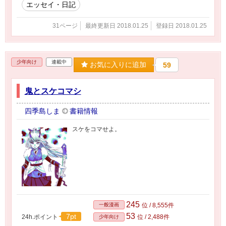
エッセイ・日記
31ページ
最終更新日 2018.01.25
登録日 2018.01.25
少年向け
連載中
お気に入りに追加
59
鬼とスケコマシ
四季島しま
書籍情報
スケをコマせよ。
245
一般漫画
位 / 8,555件
53
7pt
24h.ポイント
位 / 2,488件
少年向け