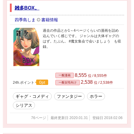
雑多BOX。
四季島しま
書籍情報
過去の作品とか1～4ページくらいの漫画を詰め
込んでいく感じです。 ジャンルは大体ギャグの
はず。たぶん。 #魔女集会で会いましょう も収
録。
8,555
一般漫画
位 / 8,555件
2,538
0pt
24h.ポイント
位 / 2,538件
一般女性向け
ギャグ・コメディ
ファンタジー
ホラー
シリアス
76ページ
最終更新日 2020.01.31
登録日 2018.02.06