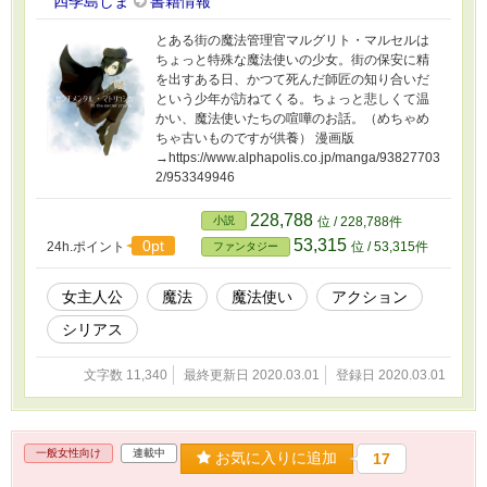
四季島しま
書籍情報
とある街の魔法管理官マルグリト・マルセルは
ちょっと特殊な魔法使いの少女。街の保安に精
を出すある日、かつて死んだ師匠の知り合いだ
という少年が訪ねてくる。ちょっと悲しくて温
かい、魔法使いたちの喧嘩のお話。（めちゃめ
ちゃ古いものですが供養） 漫画版
→https://www.alphapolis.co.jp/manga/93827703
2/953349946
228,788
小説
位 / 228,788件
53,315
0pt
24h.ポイント
位 / 53,315件
ファンタジー
女主人公
魔法
魔法使い
アクション
シリアス
文字数 11,340
最終更新日 2020.03.01
登録日 2020.03.01
一般女性向け
連載中
お気に入りに追加
17