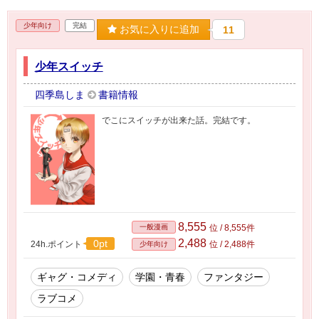
少年向け
完結
お気に入りに追加
11
少年スイッチ
四季島しま
書籍情報
でこにスイッチが出来た話。完結です。
8,555
一般漫画
位 / 8,555件
2,488
0pt
24h.ポイント
位 / 2,488件
少年向け
ギャグ・コメディ
学園・青春
ファンタジー
ラブコメ