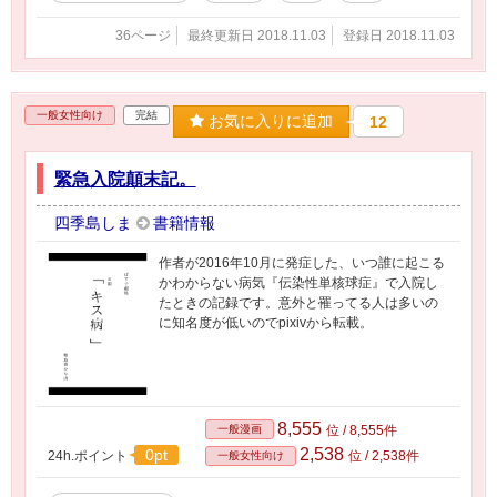
36ページ
最終更新日 2018.11.03
登録日 2018.11.03
一般女性向け
完結
お気に入りに追加
12
緊急入院顛末記。
四季島しま
書籍情報
作者が2016年10月に発症した、いつ誰に起こる
かわからない病気『伝染性単核球症』で入院し
たときの記録です。意外と罹ってる人は多いの
に知名度が低いのでpixivから転載。
8,555
一般漫画
位 / 8,555件
2,538
0pt
24h.ポイント
位 / 2,538件
一般女性向け