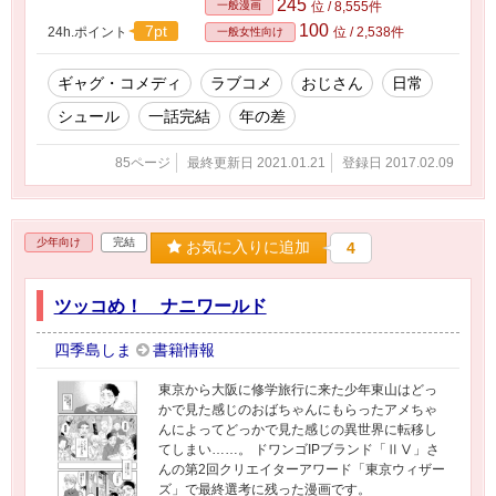
245
一般漫画
位 / 8,555件
100
7pt
24h.ポイント
位 / 2,538件
一般女性向け
ギャグ・コメディ
ラブコメ
おじさん
日常
シュール
一話完結
年の差
85ページ
最終更新日 2021.01.21
登録日 2017.02.09
少年向け
完結
お気に入りに追加
4
ツッコめ！ ナニワールド
四季島しま
書籍情報
東京から大阪に修学旅行に来た少年東山はどっ
かで見た感じのおばちゃんにもらったアメちゃ
んによってどっかで見た感じの異世界に転移し
てしまい……。 ドワンゴIPブランド「ⅡⅤ」さ
んの第2回クリエイターアワード「東京ウィザー
ズ」で最終選考に残った漫画です。