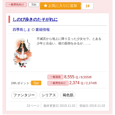
一般男性向け
完結
お気に入りに追加
18
しのび歩きのたそがれに
四季島しま
書籍情報
不滅宮から地上に降り立った少女セラ。とある
少年と出会い、彼の面倒をみるが……。
8,555
一般漫画
位 / 8,555件
2,374
0pt
24h.ポイント
位 / 2,374件
一般男性向け
ファンタジー
シリアス
褐色肌
31ページ
最終更新日 2019.11.02
登録日 2019.11.02