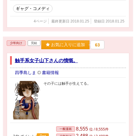
ギャグ・コメディ
4ページ
最終更新日 2018.01.25
登録日 2018.01.25
少年向け
完結
お気に入りに追加
63
触手系女子山下さんの憤慨。
四季島しま
書籍情報
その子には触手が生えてる。
8,555
一般漫画
位 / 8,555件
2,488