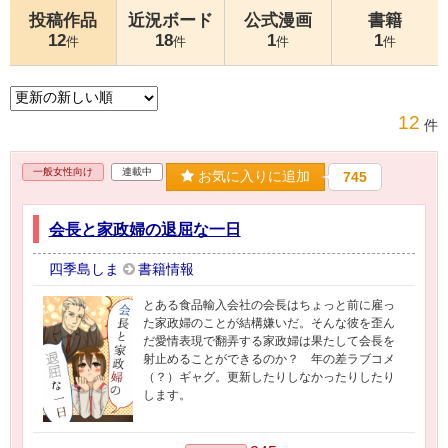
投稿作品
近況ボード
公式漫画
書籍
12
18
1
1
件
件
件
件
12
件
一般女性向け
連載中
お気に入りに追加
745
会長と家政婦の退屈な一日
四季島しま
書籍情報
とある食品輸入会社の会長はちょっと前に雇っ
た家政婦のことが結構嫌いだ。そんな彼を歪ん
だ愛情表現で翻弄する家政婦は果たして会長を
射止めることができるのか？ 年の差ラブコメ
（？）ギャグ。更新したりしなかったりしたり
します。