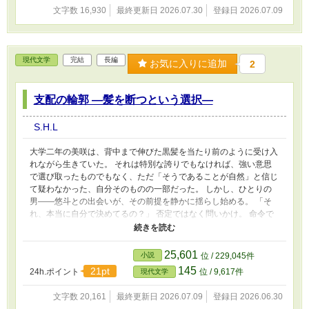
く心と髪を描いた、 心理恋愛ヒューマンドラマ。
文字数 16,930
最終更新日 2026.07.30
登録日 2026.07.09
現代文学
完結
長編
お気に入りに追加
2
支配の輪郭 ―髪を断つという選択―
S.H.L
大学二年の美咲は、背中まで伸びた黒髪を当たり前のように受け入
れながら生きていた。 それは特別な誇りでもなければ、強い意思
で選び取ったものでもなく、ただ「そうであることが自然」と信じ
て疑わなかった、自分そのものの一部だった。 しかし、ひとりの
男――悠斗との出会いが、その前提を静かに揺らし始める。 「そ
れ、本当に自分で決めてるの？」 否定ではなく問いかけ。 命令で
はなく、思考の誘導。 優しさの形をした言葉が、少しずつ彼女の
内面に入り込み、やがて“当たり前”だったはずの価値観を崩してい
く。 自分で考えているつもりのまま、変わっていく認識。 自分で
25,601
小説
位 / 229,045件
選んだと思い込みながら、導かれていく決断。 やがて美咲は、自
145
21pt
24h.ポイント
位 / 9,617件
現代文学
らの意思で長い髪を捨てる選択をする。 床屋の椅子に座り、バリ
カンの振動とともに削り落とされていく黒髪。 足元に積もる過
文字数 20,161
最終更新日 2026.07.09
登録日 2026.06.30
去。 変わっていくシルエットと、露わになっていく輪郭。 そして