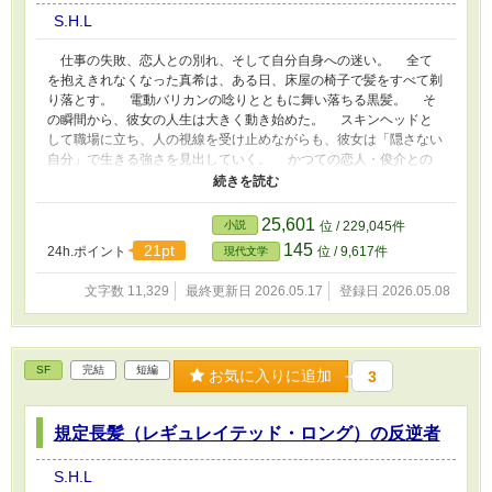
S.H.L
仕事の失敗、恋人との別れ、そして自分自身への迷い。 全て
を抱えきれなくなった真希は、ある日、床屋の椅子で髪をすべて剃
り落とす。 電動バリカンの唸りとともに舞い落ちる黒髪。 そ
の瞬間から、彼女の人生は大きく動き始めた。 スキンヘッドと
して職場に立ち、人の視線を受け止めながらも、彼女は「隠さない
自分」で生きる強さを見出していく。 かつての恋人・俊介との
再会、家族との葛藤と受容、仲間や後輩たちの変化――。 失っ
たものの先にあったのは、新しい自分と未来への希望だった。
髪を剃るという決断を通じて、真希は問いかける。 「本当の私
25,601
小説
位 / 229,045件
とは、何者なのか」 光を映すその頭に込められたのは、女性と
145
21pt
24h.ポイント
位 / 9,617件
現代文学
して、人として、自分自身を生き抜く覚悟だった。 目次 • プロロー
グ 床屋の椅子で • 第1章 始まりの朝 スキンヘッドになった翌
文字数 11,329
最終更新日 2026.05.17
登録日 2026.05.08
朝。周囲の視線と職場のざわめき、そして後輩からの思わぬ励ま
し。 • 第2章 再会の声 元恋人・俊介からの突然の電話。髪を失
った理由を告げ、週末の再会を約束する。 • 第3章 カフェでの再
会 俊介との再会。髪を失った真希を前に、彼が抱いた驚きと、
SF
完結
短編
お気に入りに追加
3
芽生える新しい理解。 • 第4章 解放の輪郭 職場での評価、後輩
の勇気、俊介との散歩。自分を偽らずに歩む意味を見出していく。
• 第5章 新しい視線 仕事の現場で堂々と振る舞い、子どもから
規定長髪（レギュレイテッド・ロング）の反逆者
の素直な問いかけに答える真希。人に影響を与える存在に。 • 第6
章 風の中で 俊介と海辺の町へ。髪を失った頭で風を受け、自
由を実感し、互いの心を再び重ね合わせる。 • 第7章 新しい日常
S.H.L