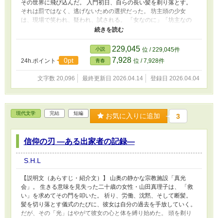
その世界に飛び込んだ。 入門初日、自らの長い髪を剃り落とす。
それは罰ではなく、逃げないための選択だった。 坊主頭の少女
は、現場で笑われ、疑われ、試される。 「女なのに」「坊主なの
に」――無邪気な言葉から、露骨な偏見まで。 だが唯は、剃り落
とした髪の下で、技を覚え、判断を学び、人を預かる責任を引き受
けていく。 墨を引き、木を刻み、失敗し、やり直す。 千本の線を
229,045
小説
位 / 229,045件
引くように、覚悟を積み重ねる日々。 やがて彼女は知る。 坊主は
7,928
0pt
24h.ポイント
位 / 7,928件
青春
縛りではなく、入口に過ぎないということを。 剃ることで得た強
さと、剃らなくても立てる未来があるということを。 これは、ひ
文字数 20,096
最終更新日 2026.04.14
登録日 2026.04.04
とりの女性職人が 「削ることで見つけた自分」と 「選び直すこと
で継いでいく道」を描いた、 再生と継承の職人青春譚である。
現代文学
完結
短編
お気に入りに追加
3
信仰の刃 ―ある出家者の記録―
S.H.L
【説明文（あらすじ・紹介文）】 山奥の静かな宗教施設「真光
会」。 生きる意味を見失った二十歳の女性・山田真理子は、 「救
い」を求めてその門を叩いた。 祈り、労働、沈黙、そして断髪。
髪を切り落とす儀式のたびに、彼女は自分の過去を手放していく。
だが、その「光」はやがて彼女の心と体を縛り始めた。 頭を剃り