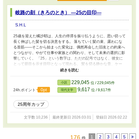
岐路の刻（きろのとき） ―25の目印―
S.H.L
25歳を迎えた橘沙耶は、人生の停滞を振り払うように、思い切って
長く伸ばした髪を切る決意をする。 落ちていく髪の束、露わにな
る首筋――そこから始まった変化は、偶然再会した旧友との約束へ
とつながり、やがて仕事や家族との関わり、そして未来の選択に影
響していく。 「25」という数字は、ただの記号ではなく、彼女に
とって節目を示す目印となって現れる。 髪を切る静かな音、ケー
プに積もる黒い雪、二十五階から見下ろす街の灯り――そのすべて
が、人生の岐路を照らす。 切り離すことでしか見えない未来を描
く、断髪と再生の物語。
229,045
小説
位 / 229,045件
9,617
0pt
24h.ポイント
位 / 9,617件
現代文学
25周年カップ
文字数 10,236
最終更新日 2026.03.01
登録日 2026.02.22
176
1
2
3
4
5
件