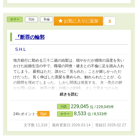
ホラー
完結
長編
お気に入りに追加
3
『断罪の輪郭
S.H.L
地方銀行に勤める三十二歳の由梨は、穏やかだが感情の温度を失い
かけた結婚生活の中で、職場の同僚・健太との不倫に足を踏み入れ
てしまう。 最初はただ、誰かに「見られた」ことが嬉しかっただ
けだった。 長く伸ばした黒髪を褒められ、触れられたことが、心
の隙間を埋めてしまった。 しかし関係は発覚する。 夫・亮介の静
かな問い詰め。 相手の妻・沙織との対峙。 そして突きつけられ
た“形ある謝罪”。 それは—— 腰まであった黒髪をすべて剃り落と
し、スキンヘッドで一年間生きること。 理容店の椅子に座る由
梨。 ハサミの音。 バリカンの振動。 剃刀が地肌を滑る感触。 床に
229,045
小説
位 / 229,045件
積もる黒髪と、鏡の中で変わっていく自分の輪郭。 髪を失うこと
8,533
0pt
24h.ポイント
位 / 8,533件
ホラー
は、単なる外見の変化ではない。 社会的信用、職場での立場、夫
婦の信頼、そして自分自身の尊厳が、少しずつ削ぎ落とされてい
文字数 11,318
最終更新日 2026.03.14
登録日 2026.02.27
く。 だが—— すべてを失った先で、彼女は初めて「自分で選ぶ」
という感覚を取り戻す。 髪はまた伸びる。 けれど、一度剃り落と