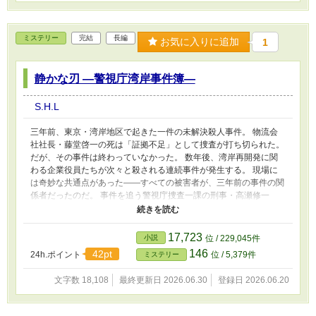
最後に、剃刀によって完全に“ゼロ”へと整えられる頭。 それは解放
なのか、それとも支配なのか。 髪を失うことで軽くなる身体と、
同時に削ぎ落とされていく思考。 「自分で決める」という感覚の
ミステリー
完結
長編
お気に入りに追加
1
消失と、その代わりに生まれる絶対的な安心。 これは、強制では
ない。 これは、暴力でもない。 だからこそ抗えない―― 静かに侵
食されていく心理の物語。 “自由に選んだはずの選択”の、その正体
静かな刃 ―警視庁湾岸事件簿―
を問う心理サスペンス。
S.H.L
三年前、東京・湾岸地区で起きた一件の未解決殺人事件。 物流会
社社長・藤堂啓一の死は「証拠不足」として捜査が打ち切られた。
だが、その事件は終わっていなかった。 数年後、湾岸再開発に関
わる企業役員たちが次々と殺される連続事件が発生する。 現場に
は奇妙な共通点があった――すべての被害者が、三年前の事件の関
係者だったのだ。 事件を追う警視庁捜査一課の刑事・高瀬修一
は、やがて警察内部の闇にたどり着く。 捜査を止めようとする上
層部、消された証拠、そして現れた犯人は――かつての相棒だっ
た。 復讐の連鎖の裏で動いていた真実とは何か。 警察組織の中に
17,723
小説
位 / 229,045件
潜む黒幕とは誰なのか。 すべての事件の終わりに、一人の女性が
146
42pt
24h.ポイント
位 / 5,379件
ミステリー
床屋で髪を落とす。 長い髪を断ち、坊主頭となるその瞬間は、過
去との決別と新しい人生の始まりだった。 警察の闇と復讐の連鎖
文字数 18,108
最終更新日 2026.06.30
登録日 2026.06.20
を描く、 本格刑事サスペンス。