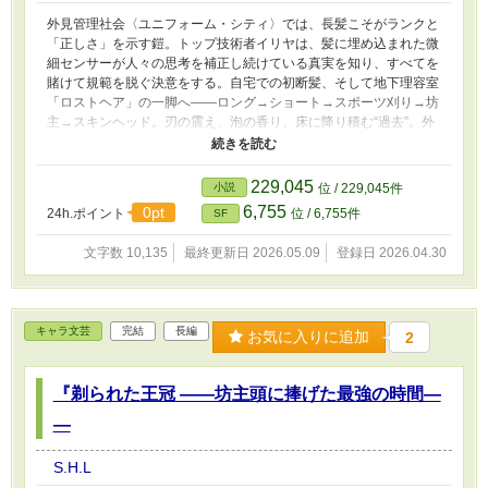
職場や後輩、かつての同僚との関わりの中で、髪を失った姿が
「力」となって広がっていく。 • 第8章 家族の眼差し 実家へ帰
外見管理社会〈ユニフォーム・シティ〉では、長髪こそがランクと
省。驚きと戸惑いを超えて、両親から受け入れられることで得た確
「正しさ」を示す鎧。トップ技術者イリヤは、髪に埋め込まれた微
信。 • 第9章 舞台の上で 全国規模の大会でプレゼンを行い、多
細センサーが人々の思考を補正し続けている真実を知り、すべてを
くの人の前で堂々と輝く。俊介の目に映る彼女は、もう迷いのない
賭けて規範を脱ぐ決意をする。自宅での初断髪、そして地下理容室
姿だった。 • 第10章 未来への約束 俊介と夜景を見ながら互い
「ロストヘア」の一脚へ——ロング→ショート→スポーツ刈り→坊
の変化を認め合い、どんな未来でも共に歩むと誓う。 • エピロー
主→スキンヘッド。刃の震え、泡の香り、床に降り積む“過去”。外
グ 光を映す日々 季節は巡り、真希は自分らしい生き方を確
見を語る都市で、何も語らない頭が初めて「聴かれる」存在とな
立。光を映す頭に、新しい日々の輝きを宿して――。
る。毎週の“維持”という静かな革命は、やがて街の風向きを変え、
長さで価値を測る秤を内側から狂わせていく。身体の主権、沈黙の
229,045
小説
位 / 229,045件
力、そして選ぶ自由——髪を失ってこそ得られる〈私〉の物語。
6,755
0pt
24h.ポイント
位 / 6,755件
SF
文字数 10,135
最終更新日 2026.05.09
登録日 2026.04.30
キャラ文芸
完結
長編
お気に入りに追加
2
『剃られた王冠 ――坊主頭に捧げた最強の時間―
―
S.H.L