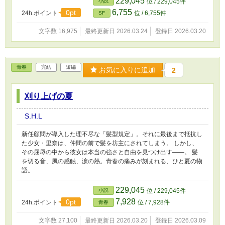
229,045
小説
位 / 229,045件
る。 それは沈黙の中に生まれた最初の詩―― 声を持たない者
6,755
0pt
24h.ポイント
位 / 6,755件
SF
たちの、無言の祈りだった。 やがてその灯は、施設全体へと広
がり、 誰も声を上げぬまま、世界を揺らす「沈黙の革命」を起
文字数 16,975
最終更新日 2026.03.24
登録日 2026.03.20
こす。 奪われた髪、失われた名、そのすべての喪失を越えて、
綾は最後にこう語る。 ――「風は、誰のものでもない」 沈
黙の時代に灯った、ひとつの希望の光。 これは、奪われた声を
めぐる詩的寓話であり、 人間の尊厳と再生を描く、祈りの物
青春
完結
短編
お気に入りに追加
2
語。
刈り上げの夏
S.H.L
新任顧問が導入した理不尽な「髪型規定」。それに最後まで抵抗し
た少女・里奈は、仲間の前で髪を坊主にされてしまう。 しかし、
その屈辱の中から彼女は本当の強さと自由を見つけ出す――。 髪
を切る音、風の感触、涙の熱。青春の痛みが刻まれる、ひと夏の物
語。
229,045
小説
位 / 229,045件
7,928
0pt
24h.ポイント
位 / 7,928件
青春
文字数 27,100
最終更新日 2026.03.20
登録日 2026.03.09