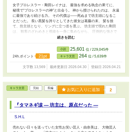
女子プロレスラー・剛田レイナは、 最強を求める執念の果てに、
秘境で“プロレスラーの神”と出会う。 神から授けられたのは、 永遠
に最強であり続ける力。 その代償は――死ぬまで坊主頭になるこ
とだった。 長い黒髪を誇りとしてきた彼女は葛藤の末、 髪を捨
て、坊主頭となり、リングに立つ道を選ぶ。 坊主頭で現れた剛田
は、 観客のざわめきと視線を一身に集めながら、 圧倒的な強さで
勝ち続け、 やがて“坊主の女王”と呼ばれる存在になる。 だが、最強
のまま引退したその後、 勝利も歓声も失った日常の中で、 剛田は
初めて「髪が欲しい」と思ってしまう。 再び神のもとを訪れ、 後
25,601
小説
位 / 229,045件
悔と涙をさらけ出した彼女に、 神は問いかける。 ――お前のプロ
264
21pt
24h.ポイント
位 / 5,639件
キャラ文芸
レスにかける思いは、偽物だったのか。 髪を失った後悔と、 坊主
になって戦い続けた誇り。 その両方を抱えたとき、 剛田レイナは
文字数 13,569
最終更新日 2026.04.30
登録日 2026.04.21
気づく。 最強だった時間は、 髪よりも重い宝物だったのだと。 こ
れは、 髪を捨て、覚悟を選び、 それでも人として生き続ける女の
物語。 坊主頭は罰ではない。 それは、選び切った者にだけ残る
―― 剥き出しの王冠。
キャラ文芸
完結
長編
お気に入りに追加
2
『タマネギ涙 ― 坊主は、原点だった ―
S.H.L
売れない日々を送っていた女性お笑い芸人・由奈美は、 大物芸人