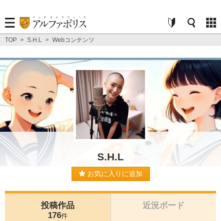
TOP
>
S.H.L
>
Webコンテンツ
S.H.L
お気に入りに追加
投稿作品
近況ボード
176
件