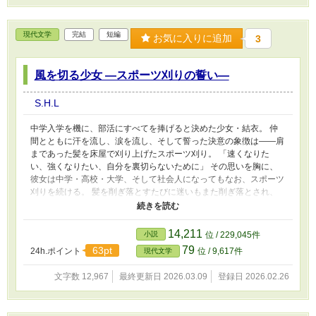
現代文学
完結
短編
お気に入りに追加
3
風を切る少女 ―スポーツ刈りの誓い―
S.H.L
中学入学を機に、部活にすべてを捧げると決めた少女・結衣。 仲
間とともに汗を流し、涙を流し、そして誓った決意の象徴は――肩
まであった髪を床屋で刈り上げたスポーツ刈り。 「速くなりた
い、強くなりたい、自分を裏切らないために」 その思いを胸に、
彼女は中学・高校・大学、そして社会人になってもなお、スポーツ
刈りを続ける。 髪を削ぎ落とすたびに迷いもまた削ぎ落とされ、
25歳の彼女は凛として立っていた。 ――これは、ひとりの少女が
「髪型」を通じて自らの生き方を切り開いていく物語。
14,211
小説
位 / 229,045件
79
63pt
24h.ポイント
位 / 9,617件
現代文学
文字数 12,967
最終更新日 2026.03.09
登録日 2026.02.26