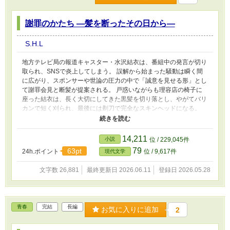
謝罪のかたち ―髪を断ったその日から―
S.H.L
地方テレビ局の報道キャスター・水沢結衣は、番組中の発言が切り
取られ、SNSで炎上してしまう。 誤解から始まった騒動は瞬く間
に広がり、スポンサーや世論の圧力の中で「誠意を見せる形」とし
て謝罪会見と断髪が提案される。 戸惑いながらも理容店の椅子に
座った結衣は、長く大切にしてきた黒髪を切り落とし、やがてバリ
カンで短く刈られ、最後には剃刀で完全なスキンヘッドになる。
床に落ちる髪の束、変わっていく自分のシルエット、そして無数の
フラッシュの中での謝罪――。 しかし、髪を失ったことで彼女は
初めて気づく。 自分を守っていたのは髪ではなく、「世間が作っ
14,211
小説
位 / 229,045件
たイメージ」だったのかもしれないということに。 丸い頭で過ご
79
63pt
24h.ポイント
位 / 9,617件
現代文学
す日々の中、剥き出しになった自分と向き合いながら、結衣は少し
ずつ新しい人生を選び始める。 そして髪が再び伸びていく頃、彼
文字数 26,881
最終更新日 2026.06.11
登録日 2026.05.28
女はもう一度理容店の椅子に座る――今度は、誰かのためではな
く、自分の意思で。 髪を断たれた女性が、自分の輪郭を取り戻し
ていく物語。 これは「謝罪の象徴」として始まった断髪が、やが
て「自分を選び直す決意」へと変わっていく、再生の物語である。
青春
完結
長編
お気に入りに追加
2