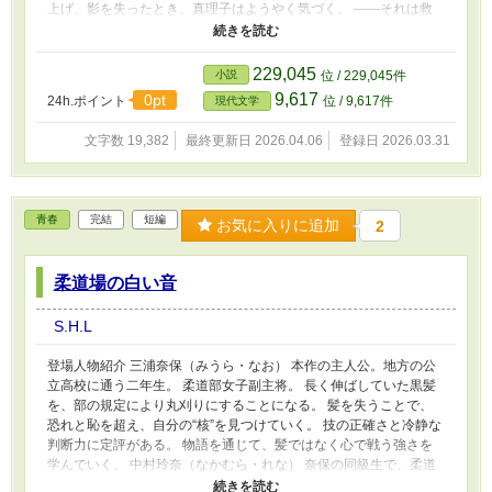
上げ、影を失ったとき、真理子はようやく気づく。 ――それは救
いではなく、支配だったのだと。 凍てつく山からの脱出。 髪のな
い頭に当たる風、初めて嗅ぐパンの匂い。 すべてが、もう一度
「生きる」ための感覚を取り戻させてくれた。 そして、伸び始め
229,045
小説
位 / 229,045件
た髪が彼女に教える。 「光」は与えられるものではなく、自らの
9,617
0pt
24h.ポイント
位 / 9,617件
現代文学
中に灯すものだと。
文字数 19,382
最終更新日 2026.04.06
登録日 2026.03.31
青春
完結
短編
お気に入りに追加
2
柔道場の白い音
S.H.L
登場人物紹介 三浦奈保（みうら・なお） 本作の主人公。地方の公
立高校に通う二年生。 柔道部女子副主将。 長く伸ばしていた黒髪
を、部の規定により丸刈りにすることになる。 髪を失うことで、
恐れと恥を超え、自分の“核”を見つけていく。 技の正確さと冷静な
判断力に定評がある。 物語を通じて、髪ではなく心で戦う強さを
学んでいく。 中村玲奈（なかむら・れな） 奈保の同級生で、柔道
部員。 明るく、感情を表に出すタイプ。 奈保に影響され、自らも