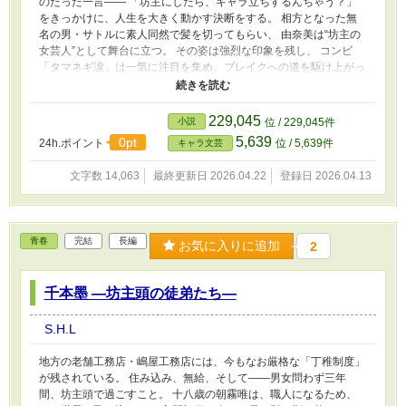
のたった一言―― 「坊主にしたら、キャラ立ちするんちゃう？」
をきっかけに、人生を大きく動かす決断をする。 相方となった無
名の男・サトルに素人同然で髪を切ってもらい、 由奈美は“坊主の
女芸人”として舞台に立つ。 その姿は強烈な印象を残し、 コンビ
「タマネギ涙」は一気に注目を集め、ブレイクへの道を駆け上がっ
ていく。 しかし、成功の裏側で、 坊主というキャラクターに縛ら
れていく自分に、由奈美は疲弊していく。 「坊主なんか、やめた
い」 その叫びから始まるのは、 髪を伸ばし、モヒカンへと変化
229,045
小説
位 / 229,045件
し、再び剃り落とす―― “変わること”と“戻ること”を繰り返す、長
5,639
0pt
24h.ポイント
位 / 5,639件
キャラ文芸
い葛藤の時間だった。 床屋の椅子、新聞紙の上に落ちる髪、 バリ
カンの音とともに削がれていく迷い。 そして最後に由奈美が選び
文字数 14,063
最終更新日 2026.04.22
登録日 2026.04.13
直したのは、 逃げでも縛りでもない、「自分に一番ウソのない
姿」だった。 坊主は、ゴールではない。 原点であり、通過点であ
り、前に進むための形。 これは、 髪を剃ることで自分を失い、 何
度も剃り直すことで自分を取り戻していく、 一人の女性芸人と一
青春
完結
長編
お気に入りに追加
2
組のコンビの再生の物語。 笑いの裏側で揺れる心と、 舞台に立ち
続ける覚悟を描いた、 静かで熱いキャラ文芸長編。
千本墨 ―坊主頭の徒弟たち―
S.H.L
地方の老舗工務店・嶋屋工務店には、今もなお厳格な「丁稚制度」
が残されている。 住み込み、無給、そして――男女問わず三年
間、坊主頭で過ごすこと。 十八歳の朝霧唯は、職人になるため、