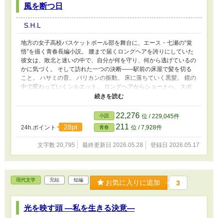
風を断つ日
S.H.L
地方の女子高校バスケットボール部を舞台に、エース・七瀬の“覚
悟”を描く青春長編小説。 腰まで届くロングヘアを誇りにしていた
彼女は、敗北と迷いの中で、自分が何を守り、何から逃げているの
かに気づく。 そして訪れた一つの決断――駅前の床屋で髪を切る
こと。 ハサミの音。 バリカンの振動。 床に落ちていく黒髪。 鏡の
中で変わっていくシルエット。 ロングヘアからショートへ、スポ
ーツ刈りへ、そして坊主、さらにスキンヘッドへ。 削ぎ落として
いくたびに、彼女の内側に眠っていた本当の強さが姿を現す。 最
後のブザーが鳴るその瞬間、何もない頭で放った一球。 それは勝
22,276
小説
位 / 229,045件
利のシュートであり、彼女自身の再生の証でもあった。 髪を断つ
211
28pt
24h.ポイント
位 / 7,928件
青春
ことは、弱さを断つこと。 少女からプレーヤーへ――。 揺れてい
た影が、やがて揺るがない輪郭へ変わるまでの、熱く静かな青春物
文字数 20,795
最終更新日 2026.05.28
登録日 2026.05.17
語。
現代文学
完結
短編
お気に入りに追加
3
光を映す頭 ―私を生きる決意―