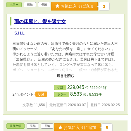
ホラー
完結
長編
お気に入りに追加
3
雨の床屋と、髪を返す女
S.H.L
三日間やまない雨の夜、出版社で働く美月のもとに届いた差出人不
明のメッセージ。 ――『あなたの髪を、返しに来てください』。
導かれるように辿り着いたのは、商店街のはずれに佇む古い床屋
「加藤理容」。 店主の静かな声に促され、美月は胸下まで伸ばし
た黒髪を切り落としていく。 ロングヘアが束になって床に落ち、
ボブへ、ショートへ、スポーツ刈りへ――鏡の中で輪郭が変わるた
び、背後には“長い髪の女”の影が濃くなる。 「あなたの髪の中に、
もう一人いる」 バリカンの振動、散り積もる短い毛、剃刀が頭皮
を滑る冷たい音。 ついにスキンヘッドになったとき、床にあった
229,045
小説
位 / 229,045件
はずの黒い山は消え、代わりに美月の記憶の底が割れていく。 髪
8,533
0pt
24h.ポイント
位 / 8,533件
ホラー
が結ぶのは、過去と罪。 そして、返すべきものは――髪だけなの
か。 床屋の鈴が鳴るたび、あなたの「持ち物」だったはずの身体
文字数 11,656
最終更新日 2026.03.07
登録日 2026.02.25
が、少しずつ他人のものになっていく。 静かな恐怖と、皮膚の感
覚まで迫る断髪のホラー。
現代文学
完結
長編
お気に入りに追加
5