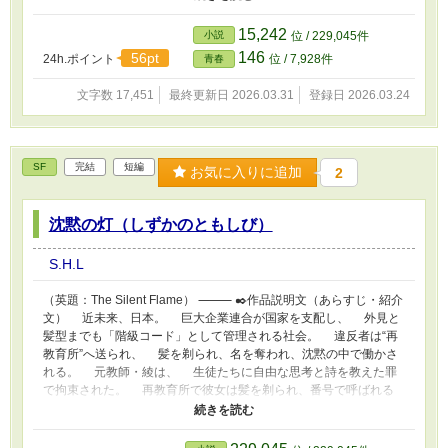
丸刈りを選ぶ。 彼女の“笑顔で受け入れる強さ”は、奈保の心を支え
た。 西原真理（にしはら・まり） 三年生で柔道部主将。 部をまと
15,242
小説
位 / 229,045件
めるために丸山顧問と衝突しながらも、 生徒たちを守る方向へ導
146
56pt
24h.ポイント
位 / 7,928件
青春
いていく。 卒業時には“髪ではなく意志で揃える”という理念を残
す。 丸山正則（まるやま・まさのり） 柔道部顧問。 古い精神論を
文字数 17,451
最終更新日 2026.03.31
登録日 2026.03.24
重んじるタイプだが、 後に生徒たちの変化を見て自らの価値観を
見直す。 結果として“形から心へ”という転換を促す存在になる。 加
藤亮一（かとう・りょういち） 駅前の理容師。 “カトウ理容”の店
主。 淡々とした仕事人だが、 奈保たちの心の変化を誰よりも静か
SF
完結
短編
お気に入りに追加
2
に見守る。 彼の手に握られたバリカンの音は、 奈保にとって“恐れ
の始まり”であり、“再生の始まり”でもあった。
沈黙の灯（しずかのともしび）
S.H.L
（英題：The Silent Flame） ⸻ ✒️作品説明文（あらすじ・紹介
文） 近未来、日本。 巨大企業連合が国家を支配し、 外見と
髪型までも「階級コード」として管理される社会。 違反者は“再
教育所”へ送られ、 髪を剃られ、名を奪われ、沈黙の中で働かさ
れる。 元教師・綾は、 生徒たちに自由な思考と詩を教えた罪
で拘束された。 再教育所で彼女は髪を剃られ、番号で呼ばれる
存在となる。 だが、言葉を封じられても、 人の心から「伝え
る力」は消えない。 無音の工場で、綾は研磨の音にリズムを見
出し、 仲間とわずかな指の動きで“灯”という言葉を刻みはじめ