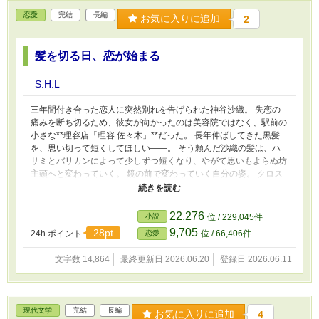
恋愛
完結
長編
お気に入りに追加
2
髪を切る日、恋が始まる
S.H.L
三年間付き合った恋人に突然別れを告げられた神谷沙織。 失恋の
痛みを断ち切るため、彼女が向かったのは美容院ではなく、駅前の
小さな**理容店「理容 佐々木」**だった。 長年伸ばしてきた黒髪
を、思い切って短くしてほしい——。 そう頼んだ沙織の髪は、ハ
サミとバリカンによって少しずつ短くなり、やがて思いもよらぬ坊
主頭へと変わっていく。 鏡の前で変わっていく自分の姿。 クロス
の上に落ちていく髪。 軽くなっていく頭と、少しずつ解けていく
心。 その断髪を担当したのは、若い理容師の佐々木涼。 静かで優
しい彼との会話の中で、沙織の心は次第に癒されていく。 失恋の
22,276
小説
位 / 229,045件
痛みから始まった理容店での出会い。 髪を切るたびに近づいてい
9,705
28pt
24h.ポイント
位 / 66,406件
恋愛
く二人の距離。 そして気づいたときには、新しい恋が静かに芽生
えていた。 髪を失うことで見つけた、新しい自分。 そして、もう
文字数 14,864
最終更新日 2026.06.20
登録日 2026.06.11
一度誰かを好きになる勇気。 髪を切るその日、人生は少しだけ変
わる。 理容店を舞台に描く、 断髪と再生、そして恋の物語。
現代文学
完結
長編
お気に入りに追加
4