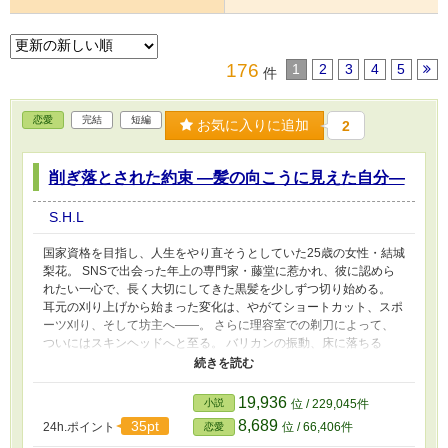
176
1
2
3
4
5
件
恋愛
完結
短編
お気に入りに追加
2
削ぎ落とされた約束 ―髪の向こうに見えた自分―
S.H.L
国家資格を目指し、人生をやり直そうとしていた25歳の女性・結城
梨花。 SNSで出会った年上の専門家・藤堂に惹かれ、彼に認めら
れたい一心で、長く大切にしてきた黒髪を少しずつ切り始める。
耳元の刈り上げから始まった変化は、やがてショートカット、スポ
ーツ刈り、そして坊主へ――。 さらに理容室での剃刀によって、
ついにはスキンヘッドへと至る。 バリカンの振動、床に落ちる
髪、変わっていく自分の輪郭。 削ぎ落とされていくのは髪だけな
のか、それとも――。 彼に求められるまま変わっていく中で、梨
花は次第に気づいていく。 「愛されること」と「従うこと」の境
19,936
小説
位 / 229,045件
界線に。 これは、外見を変える物語ではない。 すべてを失った先
8,689
35pt
24h.ポイント
位 / 66,406件
恋愛
で、自分自身を取り戻す物語。 静かに、そして確実に削がれてい