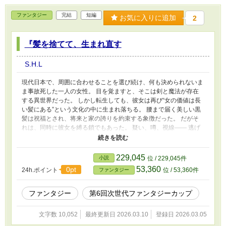
された約束は、二度と同じ形には戻らない。 これは、 罪と罰、復
讐と揺らぎ、そして再構築を描く、 静かで冷たい心理サスペン
ファンタジー
完結
短編
お気に入りに追加
2
ス。
『髪を捨てて、生まれ直す
S.H.L
現代日本で、周囲に合わせることを選び続け、何も決められないま
ま事故死した一人の女性。 目を覚ますと、そこは剣と魔法が存在
する異世界だった。 しかし転生しても、彼女は再び“女の価値は長
い髪にある”という文化の中に生まれ落ちる。 腰まで届く美しい黒
髪は祝福とされ、将来と家の誇りを約束する象徴だった。 だがそ
れは、同時に彼女を縛る鎖でもあった。 疑い、噂、視線―― 逃げ
れば安全。黙れば波は立たない。 それは前世と同じ生き方。 彼女
は決意する。 ロングヘアを肩まで切り落とし、 さらに刈り上げ、
そして――ついに坊主へ。 床屋の椅子に座り、バリカンの振動が
229,045
小説
位 / 229,045件
頭皮を震わせ、 長年“価値”と呼ばれた髪が床に積もっていく。 それ
53,360
0pt
24h.ポイント
位 / 53,360件
ファンタジー
は罰でも、見せしめでもない。 他人に決められた断罪でもない。
これは、私が選んだ。 髪を失ったその瞬間、彼女は初めて自分の
人生を手に入れる。 これは、転生によって与えられた「二度目の
ファンタジー
第6回次世代ファンタジーカップ
命」で、 誰の期待でもなく、誰の価値観でもなく、 ただ自分自身
として立ち上がる一人の女性の物語。 ――髪を捨てて、私はやっ
文字数 10,052
最終更新日 2026.03.10
登録日 2026.03.05
と生まれ直した。