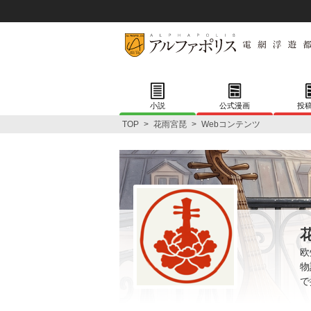
小説
公式漫画
投
TOP
>
花雨宮琵
>
Webコンテンツ
欧
物
で