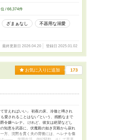
ていく。 彼の温かな素顔に触れ、ローズの止
せな花嫁になりたい」 医師として、一人の
8
位 / 66,374件
先に辿り着く未来とは――。 ✧✧✧✧✧
嫁を夢見る』 ※ヒロインの前世は現代日本で
ざまぁなし
不器用な溺愛
ですが、終盤には主人公が過去の深い傷と向き
。 (C)花雨宮琵 2025 All Rights
最終更新日 2026.04.20
登録日 2025.01.02
お気に入りに追加
173
て甘えればいい」 初夜の床、冷徹と噂され
ても愛されることはない”という、残酷なまで
爵令嬢ヘレナ。 けれど、彼女は絶望などし
伝の知恵を武器に、伏魔殿の如き宮殿から寂れ
 一方、沈黙を貫く夫の背後には、ヘレナを傷
いた――。 学園生活、側妃騒動、そして黒幕