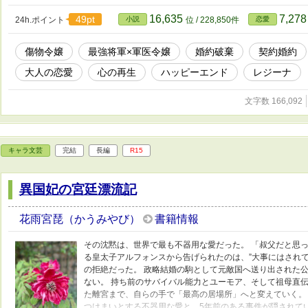
裏にある深い痛みを、不器用で誠実な将軍は静かに受け止め
まっていた心は次第に溶け出していき――。 「今世こそ、幸
16,635
7,27
49pt
24h.ポイント
小説
位 / 228,850件
恋愛
女性として。 不条理な運命に抗うローズが、七度目の婚約の
※Web連載時旧題：『前世軍医だった傷物令嬢は、幸せな花
傷物令嬢
最強将軍×軍医令嬢
婚約破棄
契約婚約
はなく、別の異世界です。 ※本作はハッピーエンドの物語
合うためのシリアスな展開、および性的な暴力に関する言及が含まれます
大人の恋愛
心の再生
ハッピーエンド
レジーナ
Reserved.無断転載・無断翻訳を固く禁じます。
文字数 166,092
キャラ文芸
完結
長編
R15
異国妃の宮廷漂流記
花雨宮琵（かうみやび）
書籍情報
その沈黙は、世界で最も不器用な愛だった。 「叔父だと思っ
る皇太子アルフォンスから告げられたのは、”大事にはされ
の拒絶だった。 政略結婚の駒として元敵国へ送り出された公
ない。 持ち前のサバイバル能力とユーモア、そして祖母直
た離宮まで、自らの手で「最高の居場所」へと変えていく。
つけまいとする不器用な愛と、5年前のある事件が隠されて