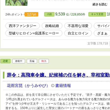
の陰謀。 これは、政敵の波に漂流した型破りな花嫁が、自
すまでの再生の物語。 ※本作は2年前にカクヨム、エブリ
子妃は、初恋の彼に想いを馳せる』を大幅に改稿し、別作品とし
9,539
1
127pt
24h.ポイント
小説
位 / 228,850件
キャラ文芸
All Rights Reserved. 無断転載・無断翻訳を固く禁じます。
西洋ファンタジー
政略結婚
不器用な溺愛
サバイ
型破りヒロイン×庇護系ヒーロー
自立ヒロイン
ざまぁ
文字数 178,718
恋愛
連載中
長編
R15
辞令：高飛車令嬢。妃候補の任を解き、宰相室勤
花雨宮琵（かうみやび）
書籍情報
※この作品は、折を見て非公開にさせていただく予定です。 “庶子・黒髪・魔力
う呼ばれ蔑まれているデルフィーヌは、あらゆる魔力を無力化する魔力無効の持
アイ”を持つ少年が王太子・リシャールであることを知ったデルフィーヌは、
進するも、150年ぶりに誕生した聖女に彼のパートナーの座をあっさりと奪わ