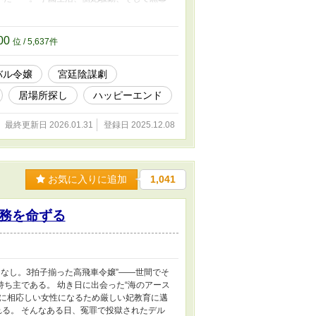
らの足で立ち、真実の愛と「居場所」を紡ぎ出
スタに掲載していた物語『元敵国に嫁いだ皇太
て仕上げたものです。 © 花雨宮琵 2025
00
位 / 5,637件
バル令嬢
宮廷陰謀劇
居場所探し
ハッピーエンド
最終更新日 2026.01.31
登録日 2025.12.08
お気に入りに追加
1,041
務を命ずる
なし。3拍子揃った高飛車令嬢”――世間でそ
ち主である。 幼き日に出会った“海のアース
彼に相応しい女性になるため厳しい妃教育に邁
れる。 そんなある日、冤罪で投獄されたデル