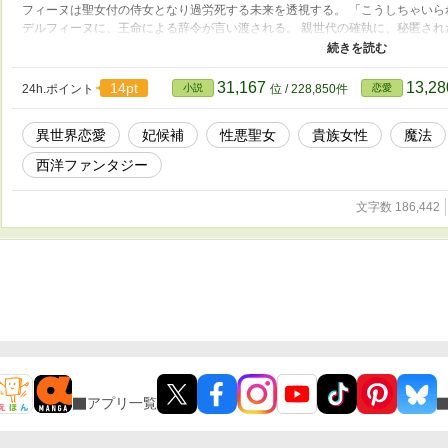
フィーヌは聖女付の侍女となり過労死する未来を透視する。 「こうしちゃい
デルフィーヌに、王命による辞令が言い渡される。 親世代の確執に、秘匿さ
ーヌが選ぶ未来とは――。 この小説は、不遇なヒロインが自分の置かれた環
エンドの物語です。 ※異世界の物語のため、アース・アイの描写など現実世界
にも掲載しています（(C)Elegance 2025 All Rights Reserved.無断転
31,167
13,2
14pt
24h.ポイント
小説
位 / 228,850件
恋愛
異世界恋愛
妃候補
性悪聖女
貴族女性
魔法
西洋ファンタジー
文字数 186,442
アプリ一覧