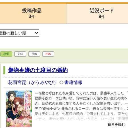
投稿作品
近況ボード
3
9
件
件
恋愛
完結
長編
R15
傷物令嬢の七度目の婚約
花雨宮琵（かうみやび）
書籍情報
―傷物と呼ばれた私を愛してくれたのは、最強軍人でした 
侯爵令嬢ローズは幼い頃、背中に深い刀傷を負い生死の境を
き、結婚式の直前に愛する人を亡くした記憶を思い出す。 
界で“傷物令嬢”と揶揄されるローズ。 彼女は帝国へ留学し、
夢は王命による「七度目の婚約」で阻まれてしまう。 新た
ィナン。 叶わぬ想い人がいるという彼と、ローズは「期間限
な契約関係から始まった同居生活。 だが、前世の知識を持