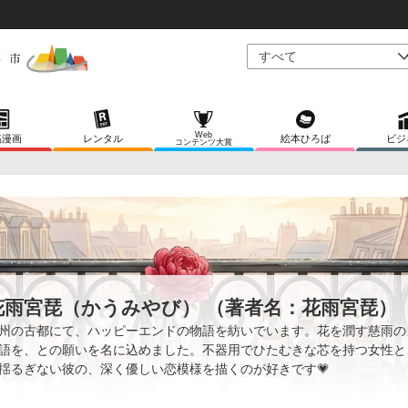
Web
稿漫画
レンタル
絵本ひろば
ビジ
コンテンツ大賞
花雨宮琵（かうみやび） （著者名：花雨宮琵）
州の古都にて、ハッピーエンドの物語を紡いでいます。花を潤す慈雨の
語を、との願いを名に込めました。不器用でひたむきな芯を持つ女性と
揺るぎない彼の、深く優しい恋模様を描くのが好きです💗