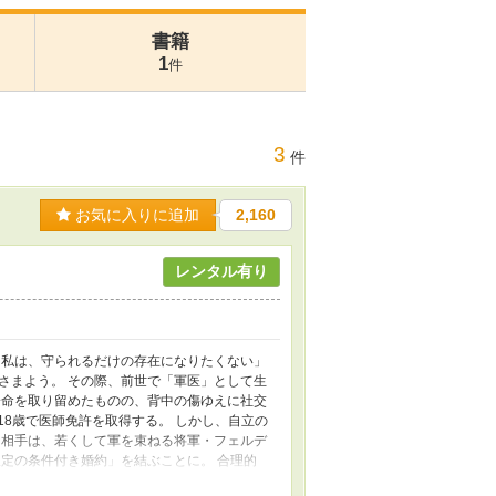
書籍
1
件
3
件
お気に入りに追加
2,160
レンタル有り
「私は、守られるだけの存在になりたくない」
さまよう。 その際、前世で「軍医」として生
一命を取り留めたものの、背中の傷ゆえに社交
18歳で医師免許を取得する。 しかし、自立の
な相手は、若くして軍を束ねる将軍・フェルデ
定の条件付き婚約」を結ぶことに。 合理的
つ軍医として命に向き合う彼女の強さと、その