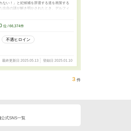
られない！」と妃候補を辞退する道を画策する
れた出自の謎が解き明かされたとき、デルフィ
境で逞しく生き抜いていく姿を描いたハッピー
とは異なる設定になっています。 ※カクヨム
載・無断翻訳を固く禁じます。）
80
位 / 66,374件
不遇ヒロイン
最終更新日 2025.05.13
登録日 2025.01.10
3
件
公式SNS一覧