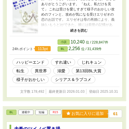
ありがとうございます。 「ねえ、私だけを見
て」 これは受けを愛しすぎて様子のおかしい攻
めのフィンと、攻めが気になる受けエリゼオの
恋のお話です。 エリゼオは母の再婚により、義
妹(いもうと)ができた。彼には前世の記憶があ
り、その前世の後悔から、エリゼオは今度こそ
義妹を守ると誓う。そこに現れた一人の騎士、
フィン。彼は何と、義妹と両想いらしい。まだ
10,240
小説
位 / 228,847件
付き合えていない義妹とフィンの恋を応援しよ
2,256
113pt
24h.ポイント
位 / 31,439件
BL
うとするエリゼオ。けれどフィンの優しさに触
れ、気付けば自分がフィンを好きになってしま
った。 「この恋、早く諦めなくちゃ……」 本人
ハッピーエンド
すれ違い
じれキュン
の思いとはうらはらに、フィンはエリゼオを放
転生
異世界
溺愛
第13回BL大賞
っておかない。 この恋、どうなる！？ じれキ
ュン転生ファンタジー。ハピエンです。 番外
様子がおかしい
シリアス＆ラブコメ
編。 リナルド×ガルディア。王族と近衞騎士の
恋。 ――忠誠を誓った相手を、愛してはいけな
文字数 178,492
最終更新日 2026.01.03
登録日 2025.10.31
いと思っていた。切ない身分差、年の差の恋。
恋の自覚は、相手が成人してからになります。
BL
連載中
短編
R15
お気に入りに追加
61
未希のツイノベ置き場