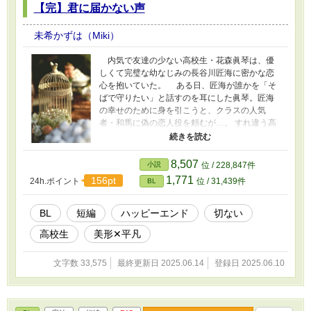
【完】君に届かない声
未希かずは（Miki）
内気で友達の少ない高校生・花森眞琴は、優
しくて完璧な幼なじみの長谷川匠海に密かな恋
心を抱いていた。 ある日、匠海が誰かを「そ
ばで守りたい」と話すのを耳にした眞琴。匠海
の幸せのために身を引こうと、クラスの人気
者・和馬に偽の恋人役を頼むが…。 すれ違う高
校生二人の不器用な恋のお話です。 執着囲い込
み☓健気。ハピエンです。
8,507
小説
位 / 228,847件
1,771
156pt
24h.ポイント
位 / 31,439件
BL
BL
短編
ハッピーエンド
切ない
高校生
美形✕平凡
文字数 33,575
最終更新日 2025.06.14
登録日 2025.06.10