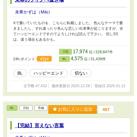
未希かずは（Miki）
Xで書いていたものを、こちらに転載しました。 色んなテーマで書
きましたし、すれ違ったり色んな悲しい出来事が起こりますが、全
てハッピーエンドですのでよろしければ読んで下さい。 但しSS
は、違う場合もあるかも。
17,974
小説
位 / 228,847件
4,575
42pt
24h.ポイント
位 / 31,439件
BL
BL
ハッピーエンド
切ない
文字数 47,432
最終更新日 2025.12.29
登録日 2025.01.12
BL
完結
長編
お気に入りに追加
487
【完結】言えない言葉