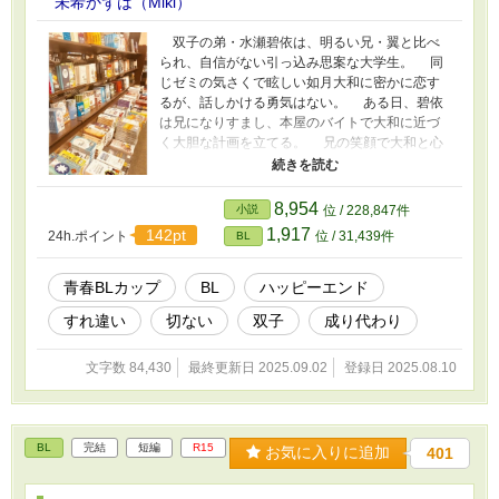
未希かずは（Miki）
双子の弟・水瀬碧依は、明るい兄・翼と比べ
られ、自信がない引っ込み思案な大学生。 同
じゼミの気さくで眩しい如月大和に密かに恋す
るが、話しかける勇気はない。 ある日、碧依
は兄になりすまし、本屋のバイトで大和に近づ
く大胆な計画を立てる。 兄の笑顔で大和と心
を通わせる碧依だが、嘘の自分に葛藤し……。
すれ違いを経て本当の想いを伝える、切なく
甘い青春BLストーリー。 第1回青春BLカップ参
8,954
小説
位 / 228,847件
加作品です。 1章 「出会い」が長くなってしま
1,917
142pt
24h.ポイント
位 / 31,439件
BL
ったので、前後編に分けました。 2章、3章も長
くなってしまって、分けました。碧依の恋心を
丁寧に書き直しました。（2025/9/2 18:40）
青春BLカップ​
BL
ハッピーエンド
すれ違い
切ない
双子
成り代わり
文字数 84,430
最終更新日 2025.09.02
登録日 2025.08.10
BL
完結
短編
R15
お気に入りに追加
401