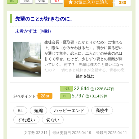
BL
完結
短編
R15
お気に入りに追加
380
先輩のことが好きなのに、
未希かずは（Miki）
生徒会長・鷹取要（たかとりかなめ）に憧れる
上川陽汰（かみかわはるた）。密かに募る想い
が通じて無事、恋人に。二人だけの秘密の恋は
甘くて幸せ。だけど、少しずつ要との距離が開
いていく。 何で？ 先輩は僕のこと嫌いになっ
たの？ 切なさと純粋さが交錯する、青春の恋
物語。 《美形✕平凡》のすれ違いの恋になりま
す。 要（高3）生徒会長。スパダリだけど……。
陽汰（高2）書記。泣き虫だけど一生懸命。 夏目
22,644
小説
位 / 228,847件
秋良（高2）副会長。陽汰の幼馴染。 5/30日に少
5,797
28pt
24h.ポイント
位 / 31,439件
BL
しだけ順番を変えたりしました。内容は変わっ
ていませんが、読み途中の方にはご迷惑をおか
けしました。
BL
短編
ハッピーエンド
高校生
すれ違い
切ない
文字数 32,311
最終更新日 2025.04.19
登録日 2025.04.11