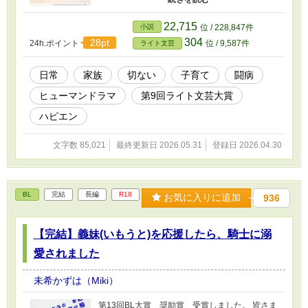
互いを思いやります。 描くのは、病気そのも
のではなく、愛する家族と過ごすかけがえのな
22,715
小説
位 / 228,847件
い毎日です。 栞たち家族を、温かく見守って
304
28pt
24h.ポイント
位 / 9,587件
ライト文芸
いただけたら嬉しいです。 毎日更新予定。
栞：私、専業主婦 大輔：夫、会社員 琥太郎：息
子
日常
家族
切ない
子育て
闘病
ヒューマンドラマ
第9回ライト文芸大賞
ハピエン
文字数 85,021
最終更新日 2026.05.31
登録日 2026.04.30
BL
完結
長編
R18
お気に入りに追加
936
【完結】義妹(いもうと)を応援したら、騎士に溺
愛されました
未希かずは（Miki）
第13回BL大賞 奨励賞 受賞しました。 皆さま