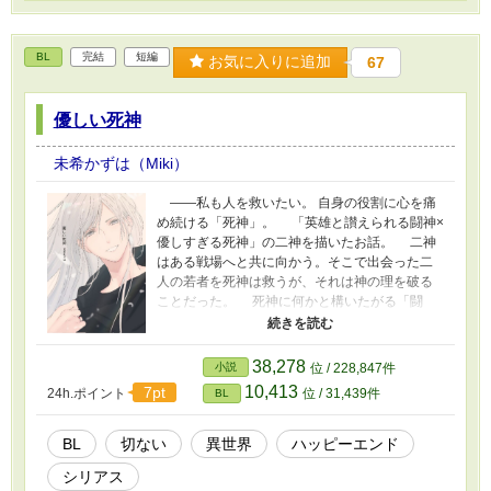
BL
完結
短編
お気に入りに追加
67
優しい死神
未希かずは（Miki）
――私も人を救いたい。 自身の役割に心を痛
め続ける「死神」。 「英雄と讃えられる闘神×
優しすぎる死神」の二神を描いたお話。 二神
はある戦場へと共に向かう。そこで出会った二
人の若者を死神は救うが、それは神の理を破る
ことだった。 死神に何かと構いたがる「闘
神」との穏やかながら深い愛情を描きました。
シリアスですが、最後はハピエンで終わりま
す！ 全五話。完結いたしましたが、現在続きを
38,278
小説
位 / 228,847件
構想中です。出来上がりましたらこちらに載せ
10,413
7pt
24h.ポイント
位 / 31,439件
BL
ようと思いますので、その時にはよろしくお願
いします。 素敵な表紙は、絵師の三波わかめさ
んから頂きました✨ ありがとうございます💕
BL
切ない
異世界
ハッピーエンド
シリアス