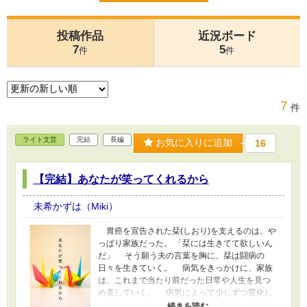
投稿作品
近況ボード
7
5
件
件
7
件
ライト文芸
完結
長編
お気に入りに追加
16
【完結】あなたが笑ってくれるから
未希かずは（Miki）
胃癌を宣告された栞(しおり)を支えるのは、や
っぱり家族だった。 「栞には生きてて欲しいん
だ」 そう願う夫の言葉を胸に、栞は闘病の
日々を生きていく。 病気をきっかけに、家族
は、これまで当たり前だった日常や人生を見つ
め直していく。 病気によって少しずつ変化し
ていく日常。 その中で、家族は互いを支え、