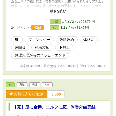
ある王太子の姦計によって西の国境へと追いやられたイリアス王子
は常にまっすぐに前を見て兵士たちの手本であろうとし、スヴェン
はそんな彼に深い憧憬の念を抱いていたが―――― ★かっこよさ
げな？あらすじですがいつも通り大きい攻めさんに受けくんがアン
アン言わされまくるやつです ★タグをご確認の上よろしくお願い
17,272
小説
位 / 228,704件
します。 （ムーンさんにも載せています）
4,177
42pt
24h.ポイント
位 / 31,407件
BL
BL
ファンタジー
敬語攻め
体格差
睡眠姦
執着攻め
下剋上
無理矢理からのハッピーエンド
文字数 36,539
最終更新日 2022.05.12
登録日 2022.04.30
BL
完結
長編
R18
お気に入りに追加
3,500
【完】鬼に金棒、エルフに恋。※番外編完結