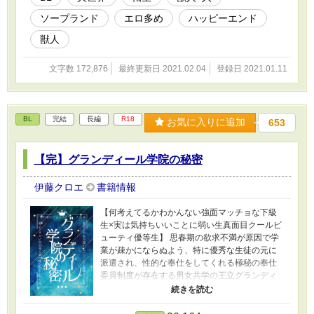
取るシーンがあります（本番アリですが詳細な
ソープランド
エロ多め
ハッピーエンド
描写は出て来ません） ■最終的には獣人店長×人
間泡姫くんの愛あるハッピーエンドになりま
獣人
す。
文字数 172,876
最終更新日 2021.02.04
登録日 2021.01.11
BL
完結
長編
R18
お気に入りに追加
653
【完】グランディール学院の秘密
伊藤クロエ
書籍情報
【何考えてるかわかんない強面マッチョな下級
生×実は気持ちいいことに弱い生真面目クールビ
ューティ優等生】 思春期の欲求不満が原因で学
業が疎かにならぬよう、特に優秀な生徒の元に
派遣され、性的な奉仕をしてくれる極秘の奉仕
委員制度が存在する男女共学の王立グランディ
ール学院。 『笑わないプリンス』と呼ばれる筆
頭監督生のアリスティドが出来心で委員を呼び
出してみたら、やってきたのは自分よりずっと