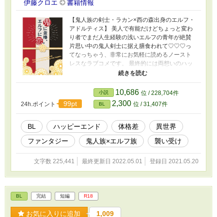
伊藤クロエ
書籍情報
【鬼人族の剣士・ラカン×西の森出身のエルフ・
アドルティス】 美人で有能だけどちょっと変わ
り者でまだ人生経験の浅いエルフの青年が絶賛
片思い中の鬼人剣士に据え膳食われて♡♡♡っ
てなっちゃう、非常にお気軽に読めるノースト
レスなラブコメです。 最終的には両想いのハッ
ピーエンドになります。 全編に渡ってかなりえ
っち濃いめなのでご注意下さい。（★がついて
います） 地の文にごくたまに♡マークが出てき
10,686
小説
位 / 228,704件
ます ※６年前にpixivで書いたものをリライトし
2,300
99pt
24h.ポイント
位 / 31,407件
BL
たものです 表紙素材お借りしてます♡ komako
さま https://www.pixiv.net/artworks/88969075
BL
ハッピーエンド
体格差
異世界
ファンタジー
鬼人族×エルフ族
襲い受け
文字数 225,441
最終更新日 2022.05.01
登録日 2021.05.20
BL
完結
短編
R18
お気に入りに追加
1,009