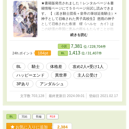
★書籍版発売されました！レンタルページ＆書
籍情報ページにて５０ページ分試し読みできま
す。 【（若き騎士団長＋皇帝の筆頭近衛騎士）×
神子として召喚された男子高校生】 慈雨の神子
として召喚された春瀬 櫂《ハルセ カイ》は
この砂漠の帝国に恵みの雨をもたらすことが出
来るらしい。 そんな事を言われてもどうすれば
雨を降らせることが出来るかわからず不安に怯
えている時に二人の騎士と出会う。 いつでも真
7,381
小説
位 / 228,704件
摯にカイを守り励ましてくれるサイード。 寡黙
1,413
184pt
24h.ポイント
位 / 31,407件
BL
で少し怖いけれどなぜかひどく惹かれてしまう
ダルガート。 三人で力を合わせて砂漠に雨を降
らせるファンタジーＢＬです。 ※攻め二人は
BL
騎士
体格差
攻め2人×受け1人
「受けくんを幸せにしたい」同志で元々仲がい
ハッピーエンド
異世界
主人公受け
いので、二人が争ったり仲違いすることはあり
ません。 三人が三人ともお互いを大事に思って
3Pあり
アンダルシュ
る完全両想いハッピー３Ｐです♡
文字数 703,128
最終更新日 2024.09.01
登録日 2021.02.17
BL
完結
長編
R18
お気に入りに追加
2,384