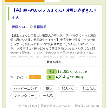
【完】酔っ払いオオカミくんと片思い赤ずきんち
ゃん
伊藤クロエ
書籍情報
【最近ちょっと気難しい狼獣人の軍人ドルフ×ドルフにずっと無自
覚片思いな人間の元同級生ヒイラギ】 士官学校で同級生だった頃
からずっと狼獣人のドルフに無自覚片思いしていた人間のヒイラ
ギ。 ある日珍しく酔っぱらって前後不覚になったドルフに女と間
違われて襲われてしまい、止めなきゃと思いつつも普段は自分のこ
となど眼中にもないドルフに欲しがられるのが嬉しくてついそのま
ま最後まで抱かれてしまう。 それから数日経ってもヒイラギはど
うしてもその時の快感が忘れられず、良心に苛まれながらも再びド
ルフを酔わせ、相手が自分だとバレぬよう必死に口を押えて喘ぎ声
17,361
小説
位 / 228,704件
を殺しながらもまた彼に抱いてもらおうとするのだが……というお
4,214
42pt
24h.ポイント
位 / 31,407件
BL
話。 ★最後はちゃんと両想いです ★ドルフ（攻）もヒイラギ
（受）も女性と身体だけの関係を持っていた過去アリ（詳しい描写
はないです） ★大変気軽にさらっと読める、ただのエロ話です
ハッピーエンド
獣人
獣人×人
もふもふ
ファンタジー
一人称
文字数 35,686
最終更新日 2021.02.14
登録日 2021.02.10