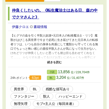
仲良くしたいの。《転生魔法士はある日、森の中
でクマさんと》
伊藤クロエ
書籍情報
【ヒグマの血を引く半獣人奴隷×元日本人の転移魔法士・リツ】 魔
獣がはびこる異世界で今まで必死に生き延びてきた元日本人の転移
者リツは、いつも自分の身体を肉盾にして魔獣から守ってくれる無
口でちょっと怖い感じの盾役半獣人さんが気になって仕方がない。
けれどリツが仲良くしたいと思っても彼は目も合わせてくれなく
て……。 かなりすれ違ってるけどお互いにめちゃくちゃ相手にド
ハマりしている愛が重い感じの両片思いです。 えっちでちょっぴ
りダークな雰囲気のファンタジー。 残酷な表現はモブに対しての
みです。 （ムーンライトノベルズさんにも載せています）
13,856
小説
位 / 228,704件
3,204
63pt
24h.ポイント
位 / 31,407件
BL
異世界
BL
残酷な描写あり
ファンタジー
獣人
ハッピーエンド
無理矢理
モブ×主人公（毎回未遂）