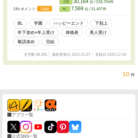
30,164
小説
位 / 228,704件
体格のいい強面の下級生男子ゲオルグだった。
7,569
14pt
24h.ポイント
位 / 31,407件
BL
てっきり女子委員が来て手や口で慰めてくれる
のだと思っていたアリスティドは驚き戸惑う
も、ウブで潔癖な心と身体をゲオルグの『少し
BL
学園
ハッピーエンド
下剋上
意地悪だけどひたすらアリスティドを愛し可愛
年下攻め×年上受け
体格差
美人受け
がってくれるご奉仕』に散々開発されてしま
い、彼なしでは眠れない身体にされてしまう。
敬語攻め
完結
生真面目なアリスティドはそんな自分をどうし
ても許せず、また自分をそんな風に変えてしま
文字数 98,282
最終更新日 2021.01.07
登録日 2020.12.26
った彼に激しい苛立ちと不信感を抱く。 一体な
ぜゲオルグは奉仕委員になどなったのか、そこ
までして自分をこんな目に合わせたかったのか
と疑いながらも、今夜も彼の下で喘ぎ身悶えな
10
件
がらまた女にされてしまう……的なひたすらえ
っちなお話です。 ■こんなあらすじですが最終的
には愛あるハピエンになります。 ムーンライト
ノベルズさんにも掲載しています。
アプリ一覧
公式SNS一覧