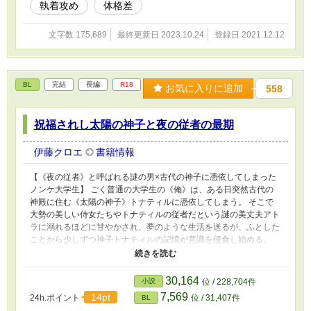
執着攻め
体格差
文字数 175,689
最終更新日 2023.10.24
登録日 2021.12.12
BL
完結
長編
R18
お気に入りに追加
558
祝福されし太陽の神子と夜の従者の最期
伊藤クロエ
書籍情報
【《夜の従者》と呼ばれる謎の男×古代の神子に憑依してしまった
ノンケ大学生】 ごく普通の大学生の《俺》は、ある日突然古代の
神殿に住む《太陽の神子》トナティルに憑依してしまう。 そこで
大勢の美しい侍女たちやトナティルの従者だという謎の美丈夫アト
ラに溺れるほどに甘やかされ、夢のような生活を送るが、ふとした
ことから少しずつ神子トナティルの記憶が意識を侵食し始める。
トナティルが待ち望んでいる《最後の祭り》と《大事な役目》とは
なんなのか。アトラは一体何者なのか。 異世界憑依しちゃったノ
ンケ大学生くんが謎の褐色イケメンスパダリに溺愛ご奉仕されなが
30,164
小説
位 / 228,704件
ら快楽調教されてるちょっとダークな感じのなんちゃって伝奇サス
7,569
14pt
24h.ポイント
位 / 31,407件
BL
ペンスＢＬです ★ぶらいべったーで連載してた物を手直ししまし