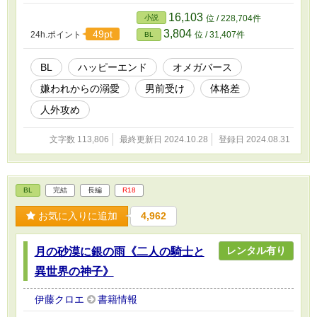
相手のヴィハーンとある密約を交わすが―――― 《運命》を信じ
られない「アルファらしくない人外アルファ」と「オメガらしくな
16,103
小説
位 / 228,704件
い人間オメガくん」が一緒に恋と友情を育んでいく話。 ・受けく
3,804
49pt
24h.ポイント
位 / 31,407件
BL
んはオメガだけど長身で割とつよいです ・人外攻めさんは顔は人
間っぽいけど多腕＋ぶっとい尻尾の持ち主です ・出産＆子育ては
しません ・オメガバースといいつつあんまりドラマチックな出来
BL
ハッピーエンド
オメガバース
事とかはない、のんびりしたお話です
嫌われからの溺愛
男前受け
体格差
人外攻め
文字数 113,806
最終更新日 2024.10.28
登録日 2024.08.31
BL
完結
長編
R18
お気に入りに追加
4,962
レンタル有り
月の砂漠に銀の雨《二人の騎士と
異世界の神子》
伊藤クロエ
書籍情報