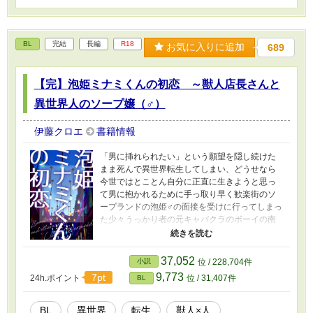
BL
完結
長編
R18
お気に入りに追加
689
【完】泡姫ミナミくんの初恋 ～獣人店長さんと
異世界人のソープ嬢（♂）
伊藤クロエ
書籍情報
「男に挿れられたい」という願望を隠し続けた
まま死んで異世界転生してしまい、どうせなら
今世ではとことん自分に正直に生きようと思っ
て男に抱かれるために手っ取り早く歓楽街のソ
ープランドの泡姫♂の面接を受けに行ってしまっ
た少々うっかり者の元キャバクラのボーイの南
くんと、ソープ♂店のノンケ雇われ虎獣人店長の
呉凱（ウーカイ）のお話。 顔は怖いけど面倒見
のいい兄貴肌の虎の獣人店長さんが、素朴な性
37,052
小説
位 / 228,704件
格の割りに無自覚ビッチなニンゲン・ミナミく
9,773
7pt
24h.ポイント
位 / 31,407件
BL
んを一人前の泡姫にきっちり躾けようとするう
ちに色々あって最後はラブラブハピエンになり
ます。 ■主人公（受）が店長（攻）以外のお客を
BL
異世界
転生
獣人×人