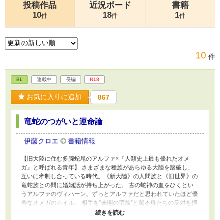
投稿作品
近況ボード
書籍
10
18
1
件
件
件
10
件
BL
連載中
長編
R18
お気に入りに追加
867
竜蛇のつがいと運命論
伊藤クロエ
書籍情報
【旧大陸に住む多腕蛇尾のアルファ×『人類史上最も優れたオメ
ガ』と呼ばれる青年】 さまざまな種族があらゆる大陸を踏破し、
互いに牽制し合っている時代。《新大陸》の人間族と《旧世界》の
竜蛇族との間に婚姻話が持ち上がった。 古の蛇神の血をひくとい
うアルファのヴィハーン。ずっとアルファだと思われていたほど優
秀なオメガのカイル。 相手を”未開の蛮族”と罵る母たちの反対を押
し切って、カイルは未知なる《旧世界》へ向かう。そこでお見合い