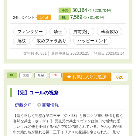
30,164
小説
位 / 228,704件
7,569
14pt
24h.ポイント
位 / 31,407件
BL
ファンタジー
騎士
男前受け
執着攻め
淫紋
攻めフェラあり
ハッピーエンド
文字数 40,831
最終更新日 2023.02.25
登録日 2023.02.14
BL
完結
短編
R18
お気に入りに追加
820
【完】ユールの祝祭
伊藤クロエ
書籍情報
【清く正しく完璧な第二王子（受・23）と彼にクソ重い感情を抱く
寡黙な兵士（攻・28）】 元孤児の兵士スヴェンは無口で感情に乏
しいけれど他を圧倒する強さで皆に信頼されている。そんな彼が国
中の娘たちが憧れる第二王子イリアスの世話を命じられた。 兄で