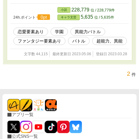
バトル、ここに開幕！
228,779
小説
位 / 228,779件
5,635
0pt
24h.ポイント
位 / 5,635件
キャラ文芸
恋愛要素あり
学園
異能力バトル
ファンタジー要素あり
バトル
超能力、異能
文字数 44,115
最終更新日 2023.05.06
登録日 2023.03.28
2
件
アプリ一覧
公式SNS一覧