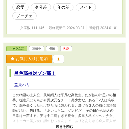
恋愛
身分差
年の差
メイド
ノーチェ
文字数 111,146
最終更新日 2024.03.31
登録日 2024.01.01
キャラ文芸
連載中
長編
R15
お気に入りに追加
1
呂色高校対ゾン部！
益巣ハリ
この物語の主人公、風綿絹人は平凡な高校生。だが彼の片思いの相
手、梔倉天は何もかも異次元なチート美少女だ。ある日2人は高校
で、顔を失くした化け物たちに襲われる。逃げる２人の前に国語教
師が現れ、告げる。「あいつらは、ゾンビだ」 その日から絹人の
日常は一変する。実は中二病すぎる梔倉、多重人格メルヘン少女、
ストーカー美少女に謎のおっさんまで、ありとあらゆる奇人変人が
絹人の常識をぶち壊していく。 常識外れ、なんでもありの異能力