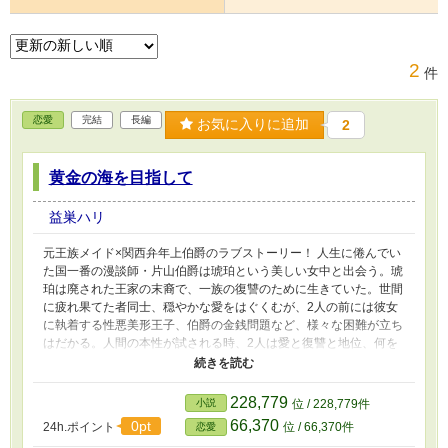
2
件
恋愛
完結
長編
お気に入りに追加
2
黄金の海を目指して
益巣ハリ
元王族メイド×関西弁年上伯爵のラブストーリー！ 人生に倦んでい
た国一番の漫談師・片山伯爵は琥珀という美しい女中と出会う。琥
珀は廃された王家の末裔で、一族の復讐のために生きていた。世間
に疲れ果てた者同士、穏やかな愛をはぐくむが、2人の前には彼女
に執着する性悪美形王子、伯爵の金銭問題など、様々な困難が立ち
はだかる。人間の本性が試される時、2人は愛と復讐と地位、何を
選ぶのか？ ※この作品はカクヨムさん、小説家になろうさんにも
掲載しています。
228,779
小説
位 / 228,779件
66,370
0pt
24h.ポイント
位 / 66,370件
恋愛