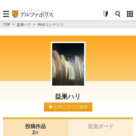
TOP
>
益巣ハリ
>
Webコンテンツ
益巣ハリ
お気に入りに追加
投稿作品
近況ボード
2
件