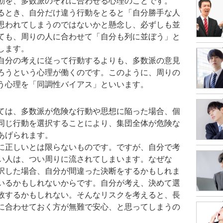
動を、多数派のそれに合わせる心理のことです。
るとき、自分だけ違う行動をとると「自分勝手な人
思われてしまうのではないかと懸念し、必ずしも並
ても、周りの人に合わせて「自分も列に並ぼう」と
します。
自分の考えに従って行動するよりも、多数派の意見
ろうという心理が働くのです。このように、周りの
う心理を「同調性バイアス」といいます。
ては、多数派が危険な行動や思想に陥った場合、個
同じ行動を選択することにより、集団全体が危険な
あげられます。
に正しいとは限らないものです。ですが、自分で考
い人は、つい周りに流されてしまいます。なぜな
択した場合、自分が間違った決断をするかもしれま
いるかもしれないからです。自分が考え、決めて選
敗するかもしれない。そんなリスクを考えると、長
に合わせておく方が無難で安心、と思ってしまうの