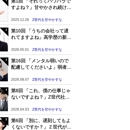
第1回 「それってパワハラで
すよね？」甘やかされ続けた
Z世代の末路
2025.12.26
Z世代を甘やかすな
第10回 「うちの会社って遅
れてますよね」高学歴の新卒
Z世代の高プライド＆無能化
が進む理由
2026.05.01
Z世代を甘やかすな
第16回 「メンタル弱いので
配慮してくださいよ」弱者性
を主張するZ世代社員が見捨
てられつつある現状
2026.08.07
Z世代を甘やかすな
第8回 「これ、僕の仕事じゃ
ないですよね？」Z世代社員
のテイカー気質を放置した結
果……
2026.04.03
Z世代を甘やかすな
第6回 「別に、遅刻してもよ
くないですか？」Ｚ世代が毎