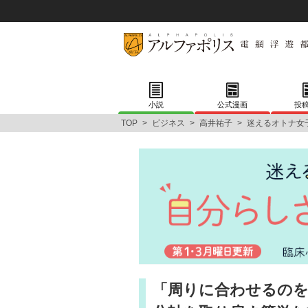
小説
公式漫画
投
TOP
>
ビジネス
>
高井祐子
>
迷えるオトナ女
「周りに合わせるのを