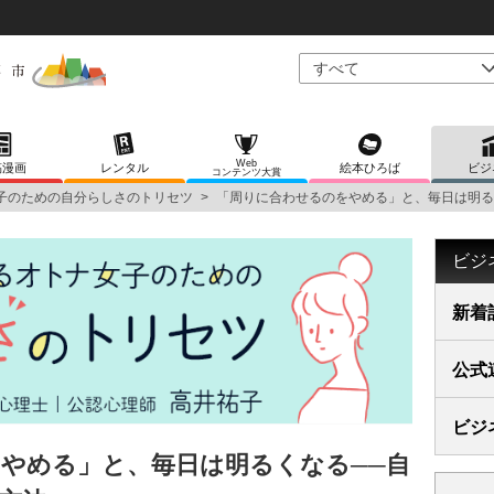
Web
稿漫画
レンタル
絵本ひろば
ビジ
コンテンツ大賞
子のための自分らしさのトリセツ
>
「周りに合わせるのをやめる」と、毎日は明る
ビジ
新着
公式
ビジ
やめる」と、毎日は明るくなる──自