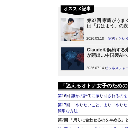
オススメ記事
第37回 家庭がうま
は「おはよう」の次
が違う
2026.03.18
「家族」というチーム
Claudeを解約す
が続出…中国製AI
え、米議会も問題視
2026.07.14
ビジネスジャ
「迷えるオトナ女子のための
第16回 誰かの評価に振り回されるの
第17回 「やりたいこと」より「やり
簡単な方法
第7回 「周りに合わせるのをやめる」