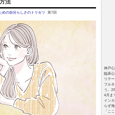
方法
ための自分らしさのトリセツ
第7回
神戸心
臨床心
リテー
フルネ
う。2
4月ま
インカ
らず海
「ここ