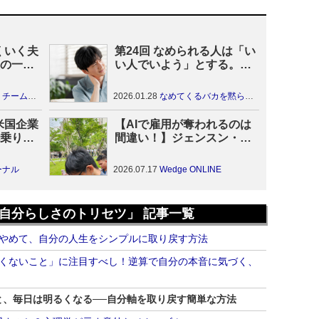
くいく夫
第24回 なめられる人は「い
の一言
い人でいよう」とする。一
目置かれる人はどうするか
のつくり方
2026.01.28
なめてくるバカを黙らせる技術
る米国企業
【AIで雇用が奪われるのは
へ乗り換
間違い！】ジェンスン・フ
ァンが台湾のコンピューテ
ックスで語ったこと…
ーナル
2026.07.17
Wedge ONLINE
NVIDIAの広がるAI戦略と
は？
自分らしさのトリセツ」 記事一覧
をやめて、自分の人生をシンプルに取り戻す方法
たくないこと」に注目すべし！逆算で自分の本音に気づく、
と、毎日は明るくなる──自分軸を取り戻す簡単な方法