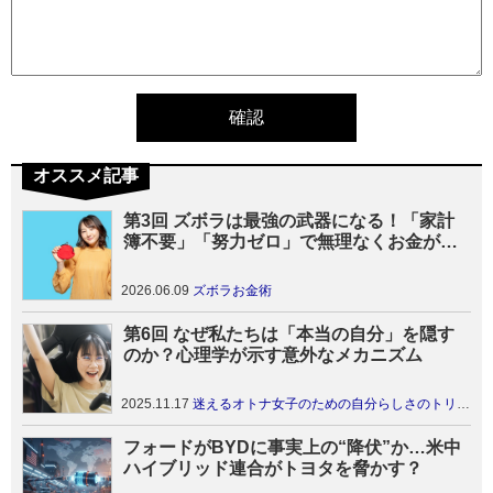
オススメ記事
第3回 ズボラは最強の武器になる！「家計
簿不要」「努力ゼロ」で無理なくお金が増
えていく仕組みの作り方
2026.06.09
ズボラお金術
第6回 なぜ私たちは「本当の自分」を隠す
のか？心理学が示す意外なメカニズム
2025.11.17
迷えるオトナ女子のための自分らしさのトリセツ
フォードがBYDに事実上の“降伏”か…米中
ハイブリッド連合がトヨタを脅かす？