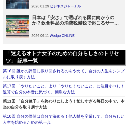
2026.01.29
ビジネスジャーナル
日本は「安さ」で選ばれる国に向かうの
か？飲食料品の消費税減税で起こるサービ
ス・観光業の変動、家計支援の先にある価
値創造戦略
2026.06.11
Wedge ONLINE
「迷えるオトナ女子のための自分らしさのトリセ
ツ」 記事一覧
第16回 誰かの評価に振り回されるのをやめて、自分の人生をシンプ
ルに取り戻す方法
第17回 「やりたいこと」より「やりたくないこと」に注目すべし！
逆算で自分の本音に気づく、簡単な方法
第11回 「自分迷子」を終わりにしよう！忙しすぎる毎日の中で、本
当の自分を取り戻す方法
第10回 自分の価値は自分で決める！他人軸を卒業して、自分らしい
人生を始めるための第一歩