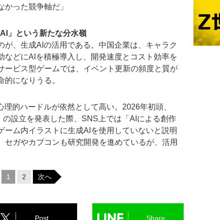
なかった競争軸だ」
AI」という新たな分水嶺
が、生成AIの活用である。中国企業は、キャラク
助などにAIを積極導入し、開発速度とコスト効率を
サービス型ゲームでは、イベント更新の頻度と質が
命的になりうる。
理的ハードルが依然として高い。2026年初頭、
Studio」の設立を発表した際、SNS上では「AIによる創作
ゲーム内イラストに生成AIを使用していないと説明
。セガやカプコンも研究開発を進めているが、活用
1
2
次へ
Post
Share