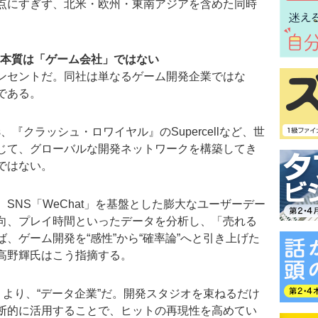
点にすぎず、北米・欧州・東南アジアを含めた同時
本質は「ゲーム会社」ではない
ンセントだ。同社は単なるゲーム開発企業ではな
である。
s、『クラッシュ・ロワイヤル』のSupercellなど、世
じて、グローバルな開発ネットワークを構築してき
ではない。
NS「WeChat」を基盤とした膨大なユーザーデー
向、プレイ時間といったデータを分析し、「売れる
、ゲーム開発を“感性”から“確率論”へと引き上げた
高野輝氏はこう指摘する。
うより、“データ企業”だ。開発スタジオを束ねるだけ
断的に活用することで、ヒットの再現性を高めてい