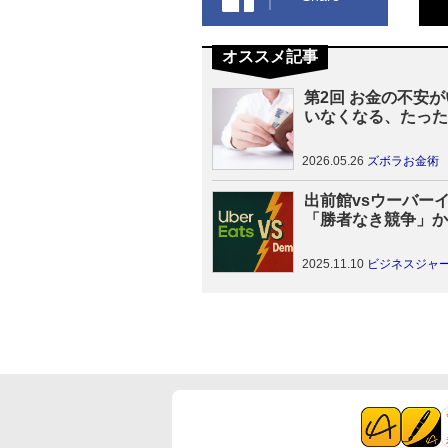
オススメ記事
第2回 お金の不安
いなくなる、たった
「ざっくり習慣」
2026.05.26
ズボラお金術
出前館vsウーバー
「勝者なき競争」か
バリー業界、利益な
戦の未来
2025.11.10
ビジネスジャ