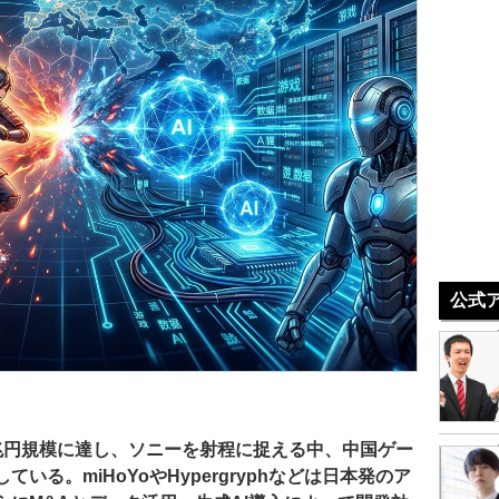
公式
兆円規模に達し、ソニーを射程に捉える中、中国ゲー
る。miHoYoやHypergryphなどは日本発のア