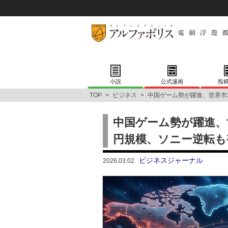
小説
公式漫画
投
TOP
>
ビジネス
>
中国ゲーム勢が躍進、世界市
中国ゲーム勢が躍進、
円規模、ソニー逆転も
ビジネスジャーナル
2026.03.02