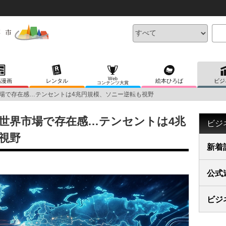
Web
稿漫画
レンタル
絵本ひろば
ビジ
コンテンツ大賞
場で存在感…テンセントは4兆円規模、ソニー逆転も視野
世界市場で存在感…テンセントは4兆
ビジ
視野
新着
公式
ビジ