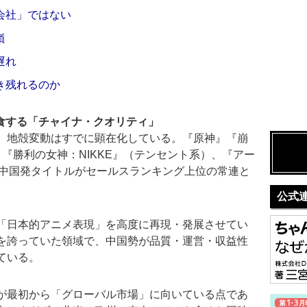
会社」ではない
嶺
遅れ
き残れるのか
食する「チャイナ・クオリティ」
、地殻変動はすでに顕在化している。『原神』『崩
、『勝利の女神：NIKKE』（テンセント系）、『アー
など、中国発タイトルがセールスランキング上位の常連と
公式
「日本的アニメ表現」を高度に再現・発展させてい
を誇っていた領域で、中国勢が品質・運営・収益性
ている。
が最初から「グローバル市場」に向いている点であ