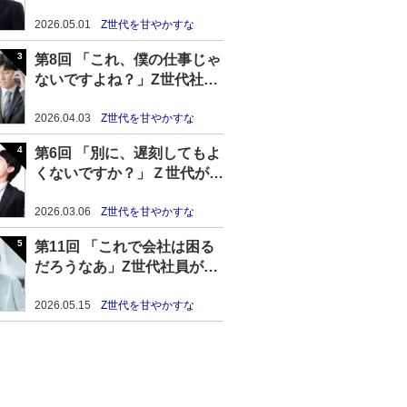
Z世代の高プライド＆無能化
が進む理由
2026.05.01
Z世代を甘やかすな
第8回 「これ、僕の仕事じゃ
ないですよね？」Z世代社員
のテイカー気質を放置した結
果……
2026.04.03
Z世代を甘やかすな
第6回 「別に、遅刻してもよ
くないですか？」Ｚ世代が毎
日遅刻し続けた結果……
2026.03.06
Z世代を甘やかすな
第11回 「これで会社は困る
だろうなあ」Z世代社員が
「退職代行」と「静かな退
職」で失ったもの
2026.05.15
Z世代を甘やかすな