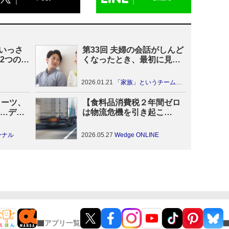
がいっさ
第33回 夫婦の会話がしんど
2つの
くなったとき、最初に見直
したいこと
2026.01.21
「家族」というチームのつくり方
イーツ、
【食料品消費税２年間ゼロ
…デリ
は物流危機を引き起こ
き消耗
す？】物流「2024年問題」
の先にある危機 「昭和型」
ーナル
2026.05.27
Wedge ONLINE
物流の抜本的な見直しを
アプリ一覧