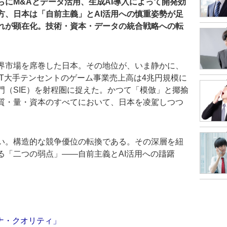
にM&Aとデータ活用、生成AI導入によって開発効
方、日本は「自前主義」とAI活用への慎重姿勢が足
れが顕在化。技術・資本・データの統合戦略への転
界市場を席巻した日本。その地位が、いま静かに、
T大手テンセントのゲーム事業売上高は4兆円規模に
門（SIE）を射程圏に捉えた。かつて「模倣」と揶揄
質・量・資本のすべてにおいて、日本を凌駕しつつ
い。構造的な競争優位の転換である。その深層を紐
る「二つの弱点」――自前主義とAI活用への躊躇
ナ・クオリティ」