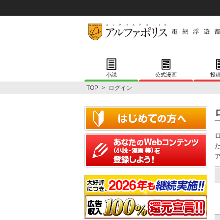
小説
公式漫画
投
TOP
>
ログイン