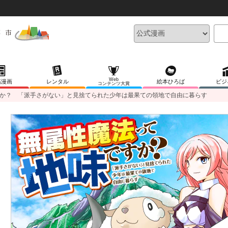
Web
稿漫画
レンタル
絵本ひろば
ビジ
コンテンツ大賞
か？ 「派手さがない」と見捨てられた少年は最果ての領地で自由に暮らす