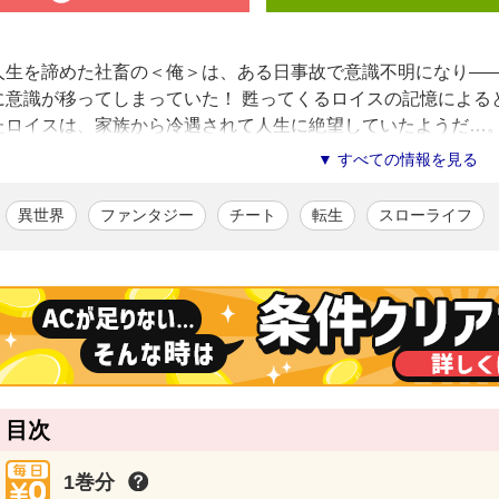
人生を諦めた社畜の＜俺＞は、ある日事故で意識不明になり―
に意識が移ってしまっていた！ 甦ってくるロイスの記憶による
たロイスは、家族から冷遇されて人生に絶望していたようだ…
「今度こそ人生をやり直すんだ！」 そう決意した俺は、父親を
▼ すべての情報を見る
領主となる。そして無属性魔法を磨き始める中、その規格外すぎ
万能すぎる無属性魔法を駆使した、最果てからの大逆転開拓ファ
異世界
ファンタジー
チート
転生
スローライフ
十凪高志
/漫画
VRとLARPを愛する漫画家。代表作は、「ゼロスキルの料理番」（KAD
人～」（Cygames）など。生き生きとしたキャラクター描写力で、
で幅広く描きこなす実力派。オカルトや伝奇にも造詣が深く、「長者
賞。
鈴木竜一
/原作
愛知県在住。趣味は野球観戦。Webで作品を多数執筆し、2019年に
目次
都のはずれでのんびり暮らす ～でも、国家の要職に就く弟子たちが
フトマン》はセカンドライフを謳歌する』『破滅する悪役女帝（推し
1巻分
アルファポリス刊）など著書多数。コミカライズ作品も多く手がけて