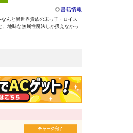
書籍情報
―なんと異世界貴族の末っ子・ロイス
と、地味な無属性魔法しか扱えなかっ
。
説得して無人の辺境領地を譲り受け、
る真の力を知ることに――!?
ンタジー、待望のコミカライズ‼
OKAWA）、「妖怪ごはん ～神饌の料理
軽妙なかけ合いからじんわりするドラマま
屋敷の寝られぬ座敷」にて佐々木喜善賞受
出版デビュー。『無名の三流テイマーは王
なぜか頼ってきます～』『工芸職人《クラ
）の婚約者に転生しました。』（いずれも
チャージ完了
いる。