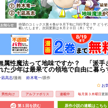
待望のコミックス第４巻が９月下旬に刊行予定！🎊 どう
お知らせ
載いたします。次回更新は８月２０日（木）です。
無属性魔法って地味ですか？ 「派手
れた少年は最果ての領地で自由に暮ら
十凪高志
/漫画
鈴木竜一
/原作
お
毎月第３木曜日
更
男性向け
アルファポリス
連載中
第１回を読む
原作小説の連載はこちら