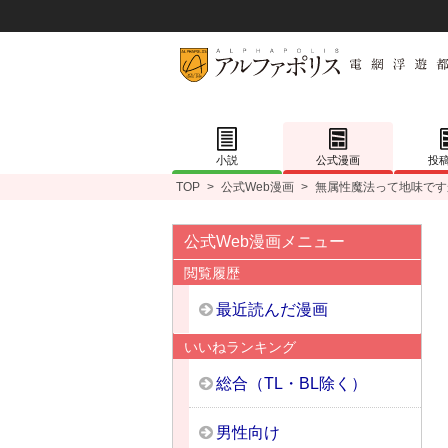
小説
公式漫画
投
TOP
>
公式Web漫画
>
無属性魔法って地味です
公式Web漫画メニュー
閲覧履歴
最近読んだ漫画
いいねランキング
総合（TL・BL除く）
男性向け