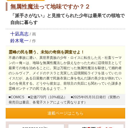
無属性魔法って地味ですか？２
「派手さがない」と見捨てられた少年は最果ての領地で
自由に暮らす
十凪高志
/
画
鈴木竜一
/
作
霊峰の民を襲う、未知の奇病を調査せよ！
不慮の事故に遭い、異世界貴族の少年・ロイスに転生した元・社畜リーマ
ンの＜俺＞は、地味な無属性魔法しか扱えなかったために辺境領主として
最果ての地を治めることに。実は万能だった無属性魔法を駆使して婚約者
のシルヴィア、メイドのテスラと充実した辺境開拓ライフを送っていたロ
イスだが、ある日屋敷の裏で民族衣装に身を包んだ謎の美少女が倒れてい
るのを発見する。どうやら彼女は、前領主の失踪にも関わっていた謎多き
霊峰ガンティアの民であるようで…？
■COMICS
■定価770円（10%税込）
■2025年05月31日発行（実際の
発売日は書店、各電子ストアによって異なります）
連載ページはこちら