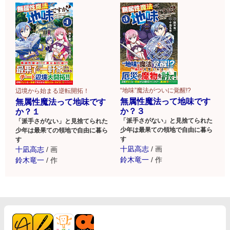
“地味”魔法がついに覚醒!?
辺境から始まる逆転開拓！
無属性魔法って地味です
無属性魔法って地味です
か？３
か？１
「派手さがない」と見捨てられた
「派手さがない」と見捨てられた
少年は最果ての領地で自由に暮ら
少年は最果ての領地で自由に暮ら
す
す
十凪高志
/
画
十凪高志
/
画
鈴木竜一
/
作
鈴木竜一
/
作