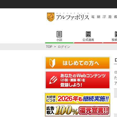
小説
公式漫画
投
TOP
>
ログイン