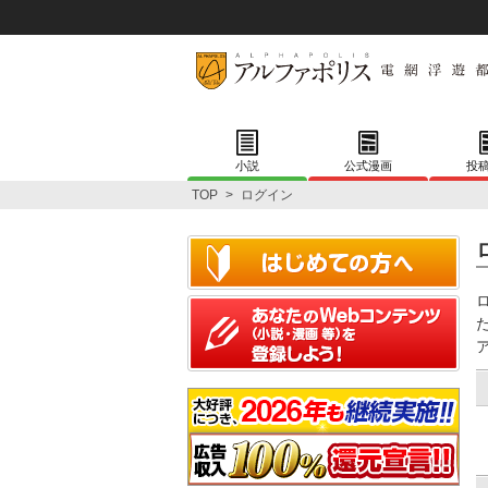
小説
公式漫画
投
TOP
>
ログイン