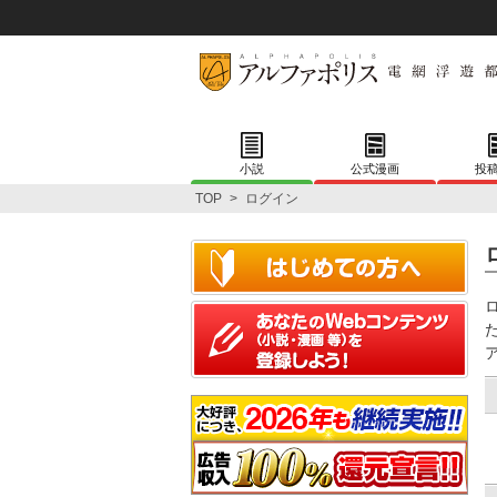
小説
公式漫画
投
TOP
>
ログイン