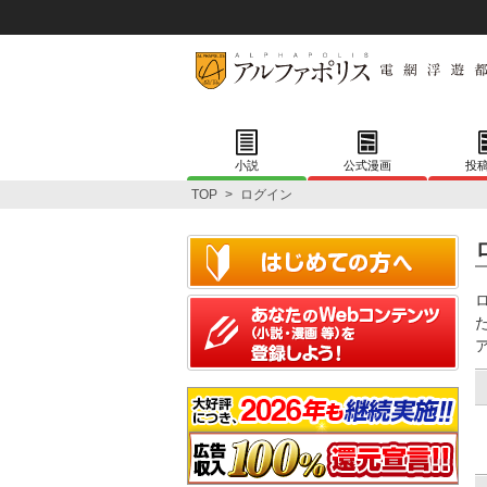
小説
公式漫画
投
TOP
>
ログイン