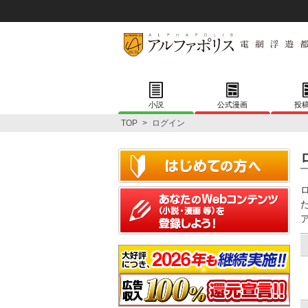
小説
公式漫画
投
TOP
>
ログイン