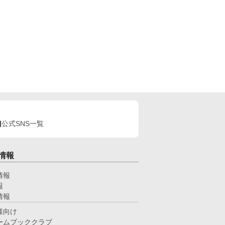
公式SNS一覧
情報
情報
報
情報
様向け
ームブッククラブ