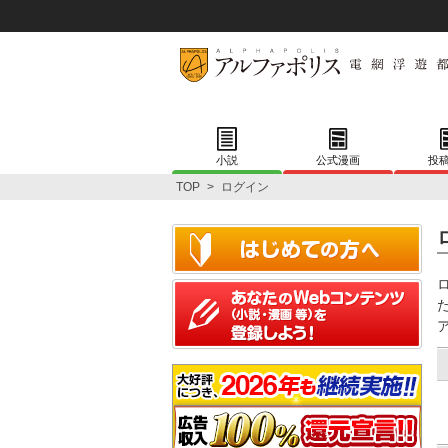
小説
公式漫画
投
TOP
>
ログイン