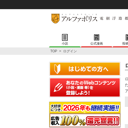
小説
公式漫画
投
TOP
>
ログイン