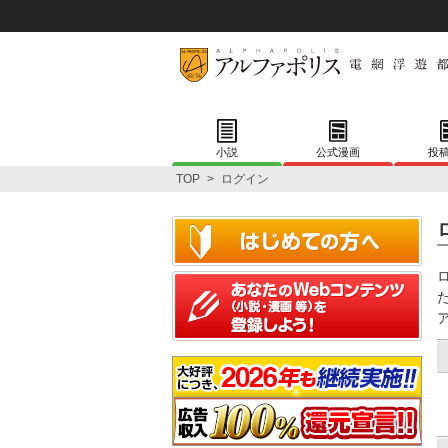
小説
公式漫画
投
TOP
>
ログイン