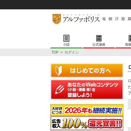
小説
公式漫画
投
TOP
>
ログイン