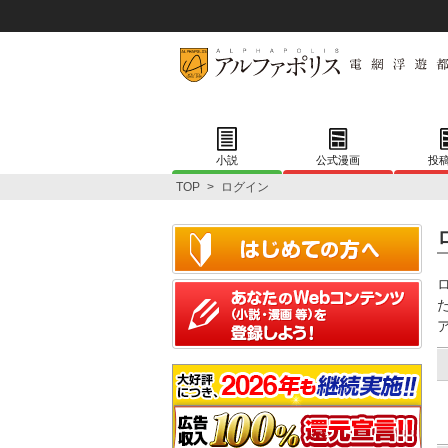
小説
公式漫画
投
TOP
>
ログイン