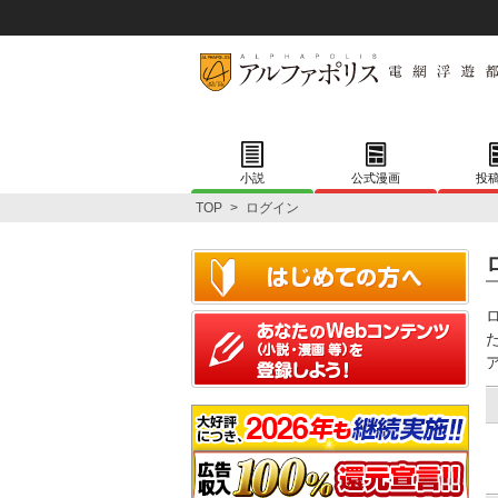
小説
公式漫画
投
TOP
>
ログイン