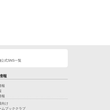
公式SNS一覧
情報
情報
報
情報
様向け
ームブッククラブ