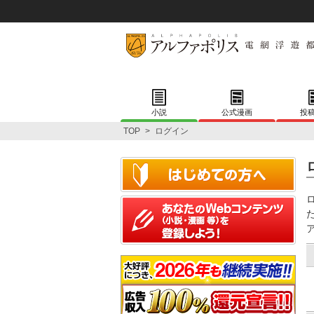
小説
公式漫画
投
TOP
>
ログイン