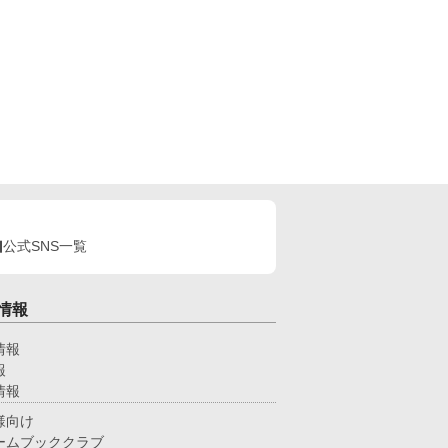
公式SNS一覧
情報
情報
報
情報
様向け
ームブッククラブ