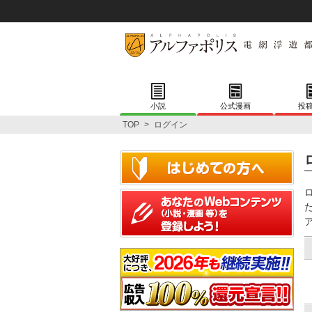
小説
公式漫画
投
TOP
>
ログイン