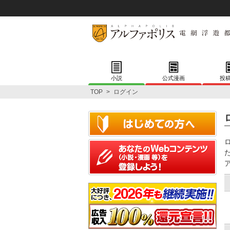
小説
公式漫画
投
TOP
>
ログイン