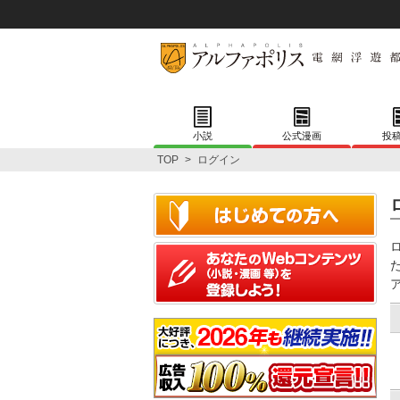
小説
公式漫画
投
TOP
>
ログイン