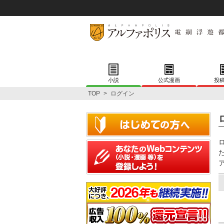
小説
公式漫画
投
TOP
>
ログイン