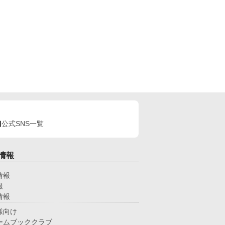
公式SNS一覧
情報
情報
報
情報
様向け
ームブッククラブ