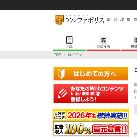
小説
公式漫画
投
TOP
>
ログイン