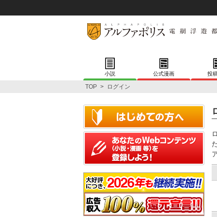
小説
公式漫画
投
TOP
>
ログイン