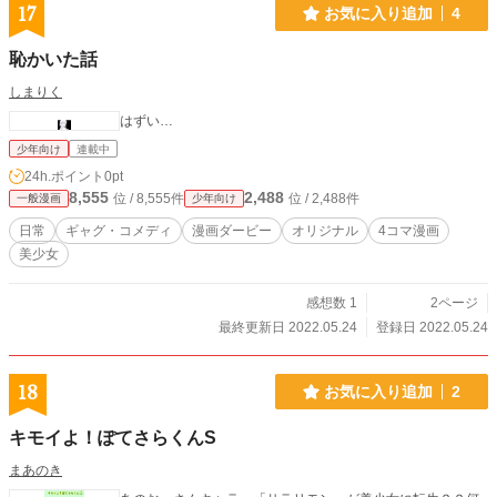
17
お気に入り追加
4
恥かいた話
しまりく
はずい…
少年向け
連載中
24h.ポイント
0pt
8,555
2,488
位 / 8,555件
位 / 2,488件
一般漫画
少年向け
日常
ギャグ・コメディ
漫画ダービー
オリジナル
4コマ漫画
美少女
感想数 1
2ページ
最終更新日 2022.05.24
登録日 2022.05.24
18
お気に入り追加
2
キモイよ！ぽてさらくんS
まあのき