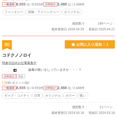
8,555
2,488
位 / 8,555件
位 / 2,488件
一般漫画
少年向け
ファンタジー
冒険・アドベンチャー
オリジナル
感想数 0
199ページ
最終更新日 2026.04.29
登録日 2025.04.21
30
お気に入り追加
1
コドクノノロイ
阿倉功治＠お仕事募集中
蟲毒の呪いをしっていますか・・・？
少年向け
完結
24h.ポイント
0pt
8,555
2,488
位 / 8,555件
位 / 2,488件
一般漫画
少年向け
ギャグ・コメディ
日常
オリジナル
ホラー
呪い
感想数 0
11ページ
最終更新日 2024.03.18
登録日 2024.03.18