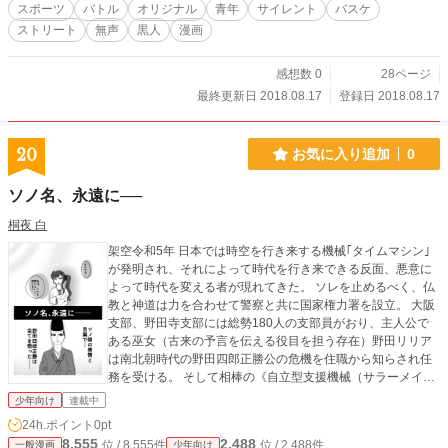
スポーツ
バトル
オリジナル
青年
サイレント
バスケ
ストリート
無声
黒人
漫画
感想数 0
28ページ
最終更新日 2018.08.17
登録日 2018.08.17
20
お気に入り追加
0
ソノ名、永遠に──
桐夜 白
架空令和5年 日本では時空を行き来する機械｢タイムマシン｣
が発明され、それによって時代を行き来できる反面、悪意に
よって時代を変える者が現れてきた。 ソレを止めるべく、仏
教と神道は力を合わせて警察と共に国家権力署を設立。 大阪
支部、野田寺支部には総勢180人の支部員がおり、主人公で
ある巫女（古来の予言を伝える役目を担う存在）野田リリア
は南北朝時代の野田四郎正勝公の危機を住職から知らされ任
務を受ける。 そして相棒の《自立型支援機械（サラーメイ
ユ）》と共に、南北朝時代の野田城へと降り立った しかし、
少年向け
連載中
ソコで予想もしなかった歴史の変動が起こってしまう──。
24h.ポイント
0pt
メカニック×歴史×ヒューマンドラマ ソノ名、永遠に── お
8,555
2,488
位 / 8,555件
位 / 2,488件
一般漫画
少年向け