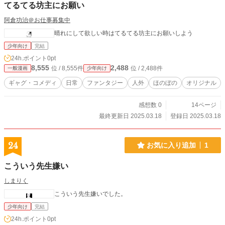
てるてる坊主にお願い
阿倉功治＠お仕事募集中
晴れにして欲しい時はてるてる坊主にお願いしよう
少年向け
完結
24h.ポイント
0pt
8,555
2,488
位 / 8,555件
位 / 2,488件
一般漫画
少年向け
ギャグ・コメディ
日常
ファンタジー
人外
ほのぼの
オリジナル
感想数 0
14ページ
最終更新日 2025.03.18
登録日 2025.03.18
24
お気に入り追加
1
こういう先生嫌い
しまりく
こういう先生嫌いでした。
少年向け
完結
24h.ポイント
0pt