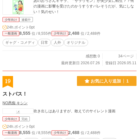
あのおっさんキャラ、「サラリモン」が美少女に転生？？何
の漫画に影響を受けたのかうすうすバレそうだが、気にしな
い！気のせい！
少年向け
連載中
24h.ポイント
0pt
8,555
2,488
位 / 8,555件
位 / 2,488件
一般漫画
少年向け
ギャグ・コメディ
日常
人外
オリジナル
感想数 0
34ページ
最終更新日 2026.07.26
登録日 2026.05.11
19
お気に入り追加
1
ストバス！
NO愚痴 キシン
吹き出しはありますが、敢えてのサイレント漫画
少年向け
完結
24h.ポイント
0pt
8,555
2,488
位 / 8,555件
位 / 2,488件
一般漫画
少年向け