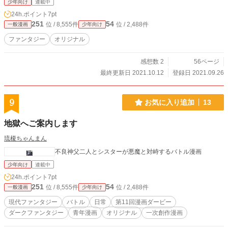
少年向け
連載中
24h.ポイント
7pt
251
54
位 / 8,555件
位 / 2,488件
一般漫画
少年向け
ファンタジー
オリジナル
感想数 2
56ページ
最終更新日 2021.10.12
登録日 2021.09.26
9
お気に入り追加
13
地獄へご案内します
琉榎ちゃんまん
不良神父二人とシスターが悪魔と対峙するバトル漫画
少年向け
連載中
24h.ポイント
7pt
251
54
位 / 8,555件
位 / 2,488件
一般漫画
少年向け
現代ファンタジー
バトル
日常
第11回漫画ダービー
ダークファンタジー
青年漫画
オリジナル
一次創作漫画