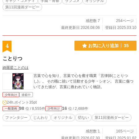
ギャグ・コメディ
学園・青春
ラブコメ
オリジナル
第11回漫画ダービー
感想数 7
254ページ
最終更新日 2026.08.06
登録日 2025.03.10
4
お気に入り追加
35
ことりつ
綺羅星ことのは
言葉で心を知り、言葉で心を癒す職業「言律師(ことりつ
し)」。 その職に就いて活動する少年・シオン。 言葉に傷つ
いてきた彼が、言葉に救われていく物語。
少年向け
連載中
24h.ポイント
35pt
98
16
位 / 8,555件
位 / 2,488件
一般漫画
少年向け
ファンタジー
じんわり
オリジナル
切ない
第11回漫画ダービー
感想数 1
165ページ
最終更新日 2026.07.30
登録日 2025.01.02