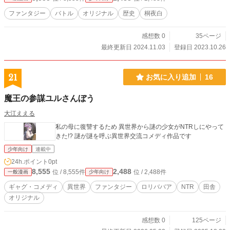
楽しみに！
ファンタジー
バトル
オリジナル
歴史
桐夜白
感想数 0
35ページ
最終更新日 2024.11.03
登録日 2023.10.26
21
お気に入り追加
16
魔王の参謀ユルさんぼう
大江ええる
私の母に復讐するため 異世界から謎の少女がNTRしにやって
きた!? 謎が謎を呼ぶ異世界交流コメディ作品です
少年向け
連載中
24h.ポイント
0pt
8,555
2,488
位 / 8,555件
位 / 2,488件
一般漫画
少年向け
ギャグ・コメディ
異世界
ファンタジー
ロリババア
NTR
田舎
オリジナル
感想数 0
125ページ