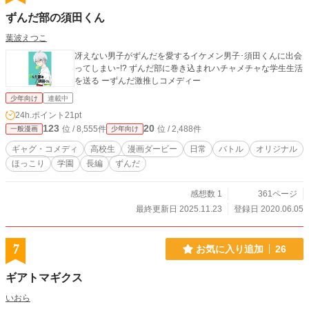
ずんだ部の須田くん
葉波えつこ
冴えない男子がずんだを愛するイケメン男子･須田くんに出会
ってしまいｰ!? ずんだ部に巻き込まれハチャメチャな学生生活
を送る ーずんだ激推しコメディー
少年向け
連載中
24h.ポイント
21pt
123
20
位 / 8,555件
位 / 2,488件
一般漫画
少年向け
ギャグ・コメディ
高校生
漫画ダービー
日常
バトル
オリジナル
ほっこり
学園
長編
ずんだ
感想数 1
361ページ
最終更新日 2025.11.23
登録日 2020.06.05
7
お気に入り追加
26
ギアトマギクス
いおら