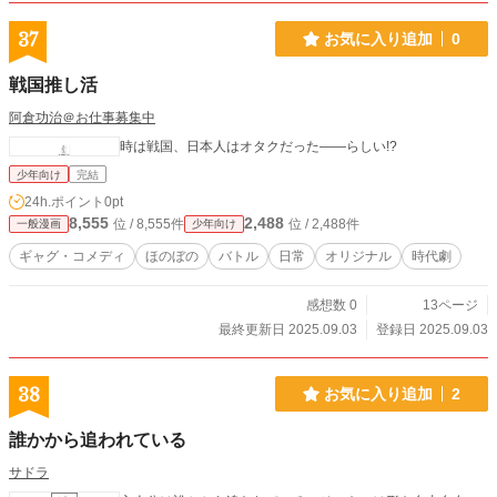
37
お気に入り追加
0
戦国推し活
阿倉功治＠お仕事募集中
時は戦国、日本人はオタクだった――らしい!?
少年向け
完結
24h.ポイント
0pt
8,555
2,488
位 / 8,555件
位 / 2,488件
一般漫画
少年向け
ギャグ・コメディ
ほのぼの
バトル
日常
オリジナル
時代劇
感想数 0
13ページ
最終更新日 2025.09.03
登録日 2025.09.03
38
お気に入り追加
2
誰かから追われている
サドラ