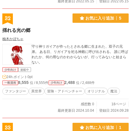
最終更新日 2022.05.15
登録日 2022.05.15
32
お気に入り追加
5
揺れる光の郷
柚木かぼちゃ
守り神リガイアが作ったとされる郷に生まれた、双子の兄
弟。 ある日、リガイアを祀る神殿に呼び出される。 誰に呼ば
れたか、何の用なのかわからないが、行ってみないと始まら
ない。
少年向け
連載中
24h.ポイント
0pt
8,555
2,488
位 / 8,555件
位 / 2,488件
一般漫画
少年向け
ファンタジー
異世界
冒険・アドベンチャー
オリジナル
魔法
感想数 0
18ページ
最終更新日 2024.10.04
登録日 2024.09.28
33
お気に入り追加
1