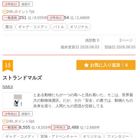
少年向け
連載中
24h.ポイント
7pt
251
54
位 / 8,555件
位 / 2,488件
一般漫画
少年向け
魔法
ギャグ・コメディ
バトル
オリジナル
感想数 0
2ページ
最終更新日 2026.08.03
登録日 2026.08.03
15
お気に入り追加
6
ストランドマルズ
NiMiJi
とある動物たちが一つの島へと流れ着いた。そこは、世界最
大の動物保護区。だが、その「安全」の裏では、動物たちの
未来を巡り、人間たちの思惑が交錯してる
少年向け
連載中
24h.ポイント
0pt
8,555
2,488
位 / 8,555件
位 / 2,488件
一般漫画
少年向け
ギャグ・コメディ
冒険・アドベンチャー
オリジナル
ファンタジー