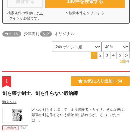
保存する
180
件を検索する
検索条件の保存には
ロ
× 検索条件をクリアする
グイン
が必要です。
少年向け
オリジナル
カテゴリ
タグ
1
2
3
4
5
180
件
1
お気に入り追加
54
剣を壊す剣士、剣を作らない鍛治師
狗丸クロ
どんな剣もすぐ壊してしまう冒険者・カイリ。そんな彼は、
最強の剣を作るという鍛冶屋に訪れるが、そこにいたの
は…。
少年向け
完結