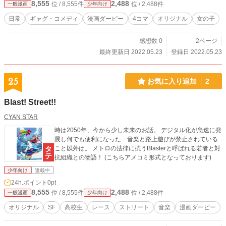
8,555
2,488
位 / 8,555件
位 / 2,488件
一般漫画
少年向け
日常
ギャグ・コメディ
漫画ダービー
4コマ
オリジナル
女の子
感想数 0
2ページ
最終更新日 2022.05.23
登録日 2022.05.23
25
お気に入り追加
2
Blast! Street!!
CYAN STAR
時は2050年、今から少し未来のお話。 デジタル化が急速に発
展し何でも便利になった…音楽と路上遊びが禁止されている
こと以外は。 メトロの法律に抗うBlasterと呼ばれる若者と対
抗組織との物語！ (こちらアメコミ形式となっております)
少年向け
連載中
24h.ポイント
0pt
8,555
2,488
位 / 8,555件
位 / 2,488件
一般漫画
少年向け
オリジナル
SF
高校生
レース
ストリート
音楽
漫画ダービー