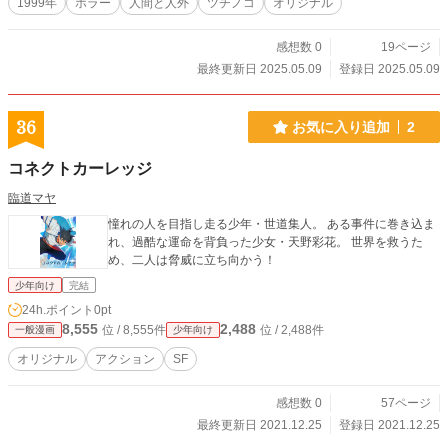
1999年
ホラー
人間と人外
ツチノコ
オリジナル
感想数 0
19ページ
最終更新日 2025.05.09
登録日 2025.05.09
36
お気に入り追加
2
コネクトカーレッジ
臨道マヤ
憧れの人を目指し走る少年・世道集人。 ある事件に巻き込ま
れ、過酷な運命を背負った少女・天野彩花。 世界を救うた
め、二人は脅威に立ち向かう！
少年向け
完結
24h.ポイント
0pt
8,555
2,488
位 / 8,555件
位 / 2,488件
一般漫画
少年向け
オリジナル
アクション
SF
感想数 0
57ページ
最終更新日 2021.12.25
登録日 2021.12.25