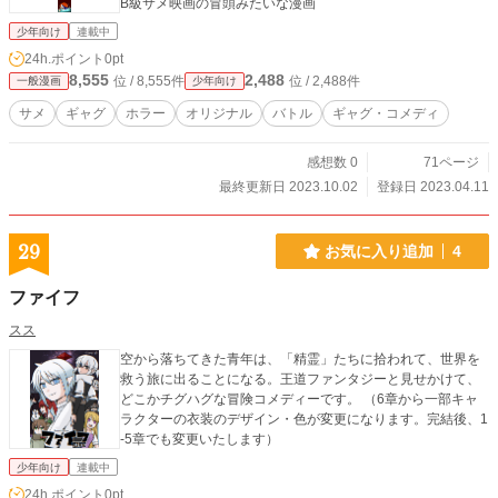
B級サメ映画の冒頭みたいな漫画
少年向け
連載中
24h.ポイント
0pt
8,555
2,488
位 / 8,555件
位 / 2,488件
一般漫画
少年向け
サメ
ギャグ
ホラー
オリジナル
バトル
ギャグ・コメディ
感想数 0
71ページ
最終更新日 2023.10.02
登録日 2023.04.11
29
お気に入り追加
4
ファイフ
スス
空から落ちてきた青年は、「精霊」たちに拾われて、世界を
救う旅に出ることになる。王道ファンタジーと見せかけて、
どこかチグハグな冒険コメディーです。 （6章から一部キャ
ラクターの衣装のデザイン・色が変更になります。完結後、1
-5章でも変更いたします）
少年向け
連載中
24h.ポイント
0pt