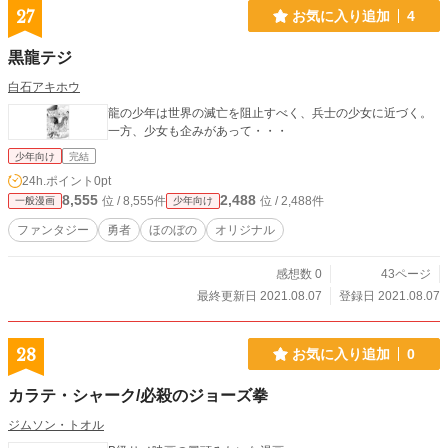
27
お気に入り追加
4
黒龍テジ
白石アキホウ
龍の少年は世界の滅亡を阻止すべく、兵士の少女に近づく。
一方、少女も企みがあって・・・
少年向け
完結
24h.ポイント
0pt
8,555
2,488
位 / 8,555件
位 / 2,488件
一般漫画
少年向け
ファンタジー
勇者
ほのぼの
オリジナル
感想数 0
43ページ
最終更新日 2021.08.07
登録日 2021.08.07
28
お気に入り追加
0
カラテ・シャーク/必殺のジョーズ拳
ジムソン・トオル