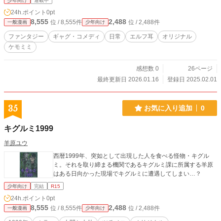
少年向け
連載中
24h.ポイント
0pt
8,555
2,488
位 / 8,555件
位 / 2,488件
一般漫画
少年向け
ファンタジー
ギャグ・コメディ
日常
エルフ耳
オリジナル
ケモミミ
感想数 0
26ページ
最終更新日 2026.01.16
登録日 2025.02.01
35
お気に入り追加
0
キグルミ1999
羊原ユウ
西暦1999年、突如として出現した人を食べる怪物・キグル
ミ。それを取り締まる機関であるキグルミ課に所属する羊原
はある日向かった現場でキグルミに遭遇してしまい…？
少年向け
完結
R15
24h.ポイント
0pt
8,555
2,488
位 / 8,555件
位 / 2,488件
一般漫画
少年向け