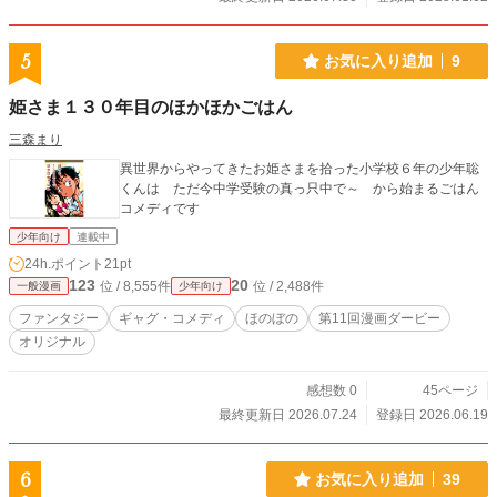
5
お気に入り追加
9
姫さま１３０年目のほかほかごはん
三森まり
異世界からやってきたお姫さまを拾った小学校６年の少年聡
くんは ただ今中学受験の真っ只中で～ から始まるごはん
コメディです
少年向け
連載中
24h.ポイント
21pt
123
20
位 / 8,555件
位 / 2,488件
一般漫画
少年向け
ファンタジー
ギャグ・コメディ
ほのぼの
第11回漫画ダービー
オリジナル
感想数 0
45ページ
最終更新日 2026.07.24
登録日 2026.06.19
6
お気に入り追加
39