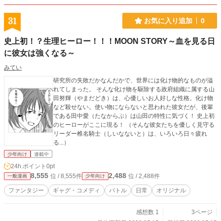
31
お気に入り追加
0
史上初！？生理ヒーロー！！！MOON STORY～血を見る日
に彼女は強くなる～
みてい
研究所の失敗だかなんだかで、世界には化け物的なものが溢
れてしまった。 そんな化け物を駆除する政府組織に属する山
田努輝（やまだどき）は、心優しいお人好しな性格。化け物
など殺せない。使い物にならないと思われた彼女だが、後輩
である田中愛（たなからぶ）は山田の特性に気づく！ 史上初
のヒーローがここに現る！ （そんな彼女たちを優しく見守る
リーダー椎名騎士（しいなないと）は、いろいろ日々疲れ
る...）
少年向け
連載中
24h.ポイント
0pt
8,555
2,488
位 / 8,555件
位 / 2,488件
一般漫画
少年向け
ファンタジー
ギャグ・コメディ
バトル
日常
オリジナル
感想数 1
3ページ