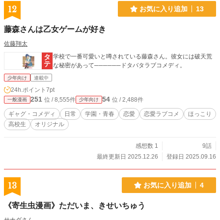
12
お気に入り追加
13
藤森さんは乙女ゲームが好き
佐藤翔太
学校で一番可愛いと噂されている藤森さん。彼女には破天荒
な秘密があって──────ドタバタラブコメディ。
少年向け
連載中
24h.ポイント
7pt
251
54
位 / 8,555件
位 / 2,488件
一般漫画
少年向け
ギャグ・コメディ
日常
学園・青春
恋愛
恋愛ラブコメ
ほっこり
高校生
オリジナル
感想数 1
9話
最終更新日 2025.12.26
登録日 2025.09.16
13
お気に入り追加
4
《寄生虫漫画》ただいま、きせいちゅう