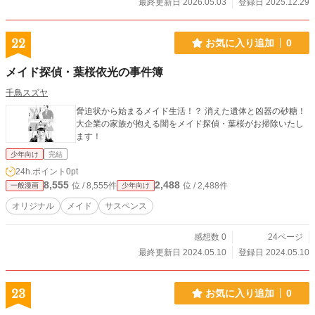
最終更新日 2026.05.03
登録日 2025.12.29
22
お気に入り追加
0
メイド探偵・葉桜依光の事件簿
千鳥スズヤ
脅迫状から始まるメイド生活！？ 消えた遺体と凶器の砂糖！
大企業の家族が抱える闇をメイド探偵・葉桜がお掃除いたし
ます！
少年向け
完結
24h.ポイント
0pt
8,555
2,488
位 / 8,555件
位 / 2,488件
一般漫画
少年向け
オリジナル
メイド
サスペンス
感想数 0
24ページ
最終更新日 2024.05.10
登録日 2024.05.10
23
お気に入り追加
0