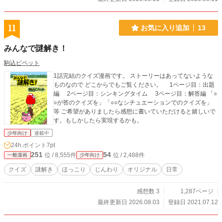
11
お気に入り追加
13
みんなで謎解き！
駒込ピペット
1話完結のクイズ漫画です。 ストーリーはあってないような
ものなので どこからでもご覧ください。 1ページ目：出題
編 2ページ目：シンキングタイム 3ページ目：解答編 「○
○が答のクイズを」「○○なシチュエーションでのクイズを」
等 ご希望がありましたら感想に書いていただけると嬉しいで
す。もしかしたら実現するかも。
少年向け
連載中
24h.ポイント
7pt
251
54
位 / 8,555件
位 / 2,488件
一般漫画
少年向け
クイズ
謎解き
ほっこり
じんわり
オリジナル
日常
感想数 3
1,287ページ
最終更新日 2026.08.03
登録日 2021.07.12