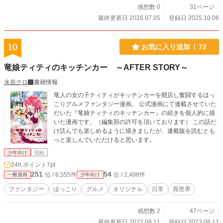
感想数 0
31ページ
最終更新日 2026.07.05
登録日 2025.10.06
10
お気に入り追加
72
竜娘ティティのキッチンカー ～AFTER STORY～
水谷クロ
書籍情報
竜人の女の子ティティがキッチンカーを開店し奮闘するほっ
こりグルメファンタジー漫画。 公式漫画にて連載させていた
だいた『竜娘ティティのキッチンカー』の続きを個人的に描
いた漫画です。（編集部の許可を頂いております） この話だ
け読んでも楽しめるように描きましたが、連載版を読むとも
っと楽しんでいただけると思います。
少年向け
完結
24h.ポイント
7pt
251
54
位 / 8,555件
位 / 2,488件
一般漫画
少年向け
ファンタジー
ほっこり
グルメ
オリジナル
日常
異世界
感想数 2
47ページ
最終更新日 2023.08.11
登録日 2023.08.11