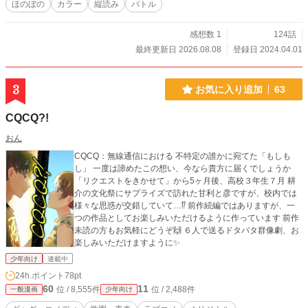
ほのぼの
カラー
縦読み
バトル
感想数 1
124話
最終更新日 2026.08.08
登録日 2024.04.01
3
お気に入り追加
63
CQCQ?!
おん
CQCQ：無線通信における 不特定の誰かに宛てた「もしも
し」 一度は諦めたこの想い、今なら貴方に届くでしょうか
「リクエストをきかせて」から5ヶ月後、高校３年生７月 耕
介の文化祭にサプライズで訪れた甘利と彦ですが、校内では
様々な思惑が交錯していて…⁉︎ 前作続編ではありますが、一
つの作品としてお楽しみいただけるように作っています 前作
未読の方もお気軽にどうぞ🙌 ６人で送るドタバタ群像劇、お
楽しみいただけますように✨
少年向け
連載中
24h.ポイント
78pt
60
11
位 / 8,555件
位 / 2,488件
一般漫画
少年向け