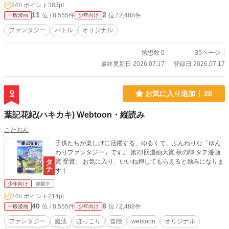
24h.ポイント
383pt
11
2
位 / 8,555件
位 / 2,488件
一般漫画
少年向け
ファンタジー
バトル
オリジナル
感想数 0
35ページ
最終更新日 2026.07.17
登録日 2026.07.17
2
お気に入り追加
28
葉記花紀(ハキカキ) Webtoon・縦読み
こたおん
子供たちが楽しげに活躍する、ゆるくて、ふんわりな「ゆん
わりファンタジー」です。 第23回漫画大賞 秋の陣 タテ漫画
賞 受賞。 お気に入り、いいね押してもらえると励みになりま
す！
少年向け
連載中
24h.ポイント
214pt
40
8
位 / 8,555件
位 / 2,488件
一般漫画
少年向け
ファンタジー
魔法
ほっこり
冒険
webtoon
オリジナル