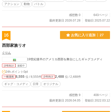
アクション
動物
バトル
感想数 0
643ページ
最終更新日 2026.07.28
登録日 2025.07.22
16
お気に入り追加
27
西部家族リオ
ぐりん
19世紀後半のアメリカ西部を舞台にしたギャグコメディ
少年向け
連載中
24h.ポイント
0pt
8,555
2,488
位 / 8,555件
位 / 2,488件
一般漫画
少年向け
ギャグ・コメディ
日常
オリジナル
感想数 9
408ページ
最終更新日 2026.04.05
登録日 2022.03.12