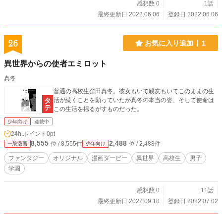
感想数 0
1話
最終更新日 2022.06.06
登録日 2022.06.06
26
お気に入り追加
1
異世界からの使者エミロット
真冬
普通の高校生窪田真冬。彼女もいて親友もいてこのままの生
活が続くことを願っていたが真冬の本当の姿、そして使命は
この生活を揺るがすものだった。
少年向け
連載中
24h.ポイント
0pt
8,555
2,488
位 / 8,555件
位 / 2,488件
一般漫画
少年向け
ファンタジー
オリジナル
漫画ダービー
異世界
高校生
男子
学園
感想数 0
11話
最終更新日 2022.09.10
登録日 2022.07.02