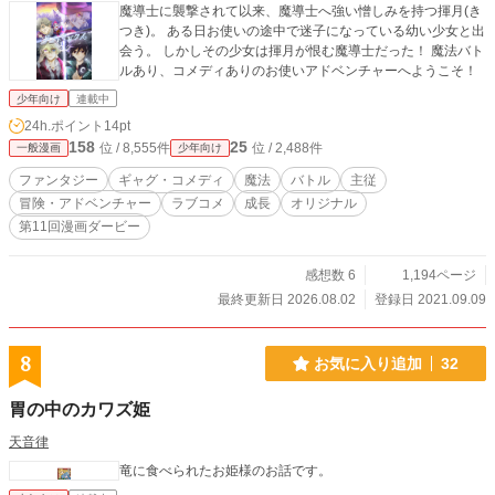
魔導士に襲撃されて以来、魔導士へ強い憎しみを持つ揮月(き
つき)。 ある日お使いの途中で迷子になっている幼い少女と出
会う。 しかしその少女は揮月が恨む魔導士だった！ 魔法バト
ルあり、コメディありのお使いアドベンチャーへようこそ！
少年向け
連載中
24h.ポイント
14pt
158
25
位 / 8,555件
位 / 2,488件
一般漫画
少年向け
ファンタジー
ギャグ・コメディ
魔法
バトル
主従
冒険・アドベンチャー
ラブコメ
成長
オリジナル
第11回漫画ダービー
感想数 6
1,194ページ
最終更新日 2026.08.02
登録日 2021.09.09
8
お気に入り追加
32
胃の中のカワズ姫
天音律
竜に食べられたお姫様のお話です。