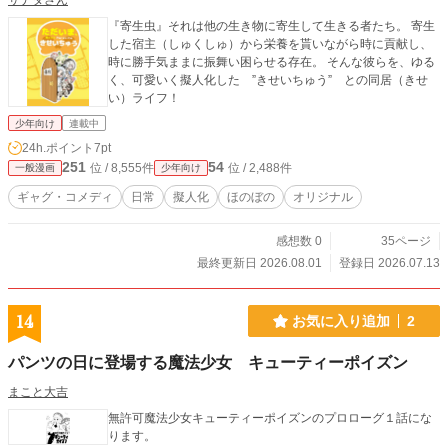
サナダさん
『寄生虫』それは他の生き物に寄生して生きる者たち。 寄生
した宿主（しゅくしゅ）から栄養を貰いながら時に貢献し、
時に勝手気ままに振舞い困らせる存在。 そんな彼らを、ゆる
く、可愛いく擬人化した ”きせいちゅう” との同居（きせ
い）ライフ！
少年向け
連載中
24h.ポイント
7pt
251
54
位 / 8,555件
位 / 2,488件
一般漫画
少年向け
ギャグ・コメディ
日常
擬人化
ほのぼの
オリジナル
感想数 0
35ページ
最終更新日 2026.08.01
登録日 2026.07.13
14
お気に入り追加
2
パンツの日に登場する魔法少女 キューティーポイズン
まこと大吉
無許可魔法少女キューティーポイズンのプロローグ１話にな
ります。