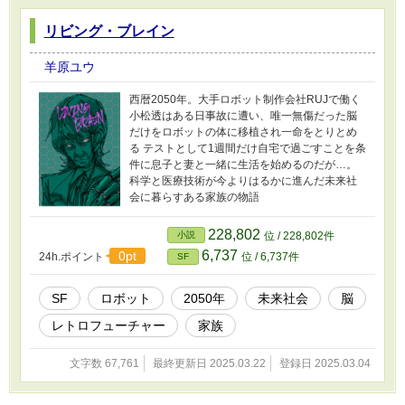
リビング・ブレイン
羊原ユウ
西暦2050年。大手ロボット制作会社RUJで働く
小松透はある日事故に遭い、唯一無傷だった脳
だけをロボットの体に移植され一命をとりとめ
る テストとして1週間だけ自宅で過ごすことを条
件に息子と妻と一緒に生活を始めるのだが…。
科学と医療技術が今よりはるかに進んだ未来社
会に暮らすある家族の物語
228,802
小説
位 / 228,802件
6,737
0pt
24h.ポイント
位 / 6,737件
SF
SF
ロボット
2050年
未来社会
脳
レトロフューチャー
家族
文字数 67,761
最終更新日 2025.03.22
登録日 2025.03.04