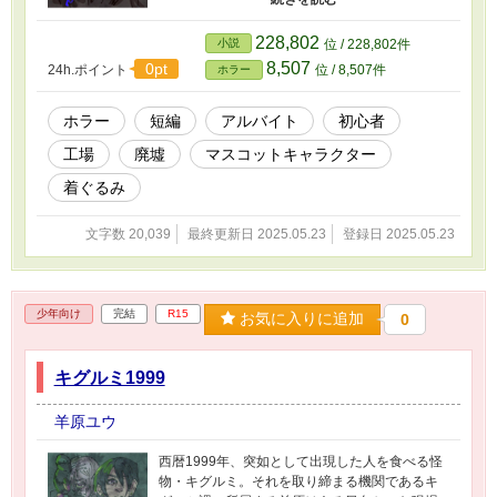
だ馬宮がアルバイト先の工場に連絡を取ると、
担当者からは即採用。「今夜の見回りを手伝っ
228,802
小説
位 / 228,802件
てほしいので今からこちらにこれますか？」と
8,507
0pt
24h.ポイント
位 / 8,507件
ホラー
言われた馬宮が向かうと出迎えた担当者の仁礼
野は夜間警備のマニュアルなるものを出してき
て……。
ホラー
短編
アルバイト
初心者
工場
廃墟
マスコットキャラクター
着ぐるみ
文字数 20,039
最終更新日 2025.05.23
登録日 2025.05.23
少年向け
完結
R15
お気に入りに追加
0
キグルミ1999
羊原ユウ
西暦1999年、突如として出現した人を食べる怪
物・キグルミ。それを取り締まる機関であるキ