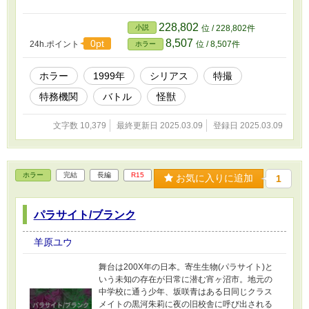
228,802
小説
位 / 228,802件
8,507
0pt
24h.ポイント
位 / 8,507件
ホラー
ホラー
1999年
シリアス
特撮
特務機関
バトル
怪獣
文字数 10,379
最終更新日 2025.03.09
登録日 2025.03.09
ホラー
完結
長編
R15
お気に入りに追加
1
パラサイト/ブランク
羊原ユウ
舞台は200X年の日本。寄生生物(パラサイト)と
いう未知の存在が日常に潜む宵ヶ沼市。地元の
中学校に通う少年、坂咲青はある日同じクラス
メイトの黒河朱莉に夜の旧校舎に呼び出される