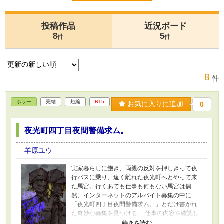
投稿作品
近況ボード
8
5
件
件
8
件
ホラー
完結
短編
R15
お気に入りに追加
0
夜光町四丁目夜間警備求ム。
羊原ユウ
実家暮らしに飽き、両親の反対を押しきって夜
行バスに乗り、遠く離れた夜光町へとやって来
た馬宮。行くあても仕事も何もない馬宮は偶
然、インターネットのアルバイト募集の中に
「夜光町四丁目夜間警備求ム。」とだけ書かれ
た奇妙な募集を見つける。 仕事の内容を確認し
５日間で100万円という破格の報酬に目がくらん