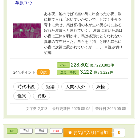
羊原ユウ
ある夜。池のそばで黒い馬に出会った小夜。親
に捨てられ「おいていかないで」と泣く小夜を
背中に乗せ、馬は柘榴の木が生い茂る村にある
寂れた屋敷へと連れていく。 屋敷に着いた馬は
小夜に正体を明かす。馬は姿形にとらわれない
異形の存在だった。自らを「狗」と呼ぶ異形に
小夜は次第に惹かれていくが……。 ※読み切り
短編
228,802
小説
位 / 228,802件
3,222
0pt
24h.ポイント
位 / 3,222件
歴史・時代
時代小説
短編
人間×人外
妖怪
怪異
異形
文字数 2,313
最終更新日 2025.05.05
登録日 2025.05.05
SF
完結
長編
R18
お気に入りに追加
0