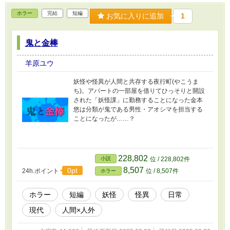
ホラー
完結
短編
お気に入りに追加
1
鬼と金棒
羊原ユウ
妖怪や怪異が人間と共存する夜行町(やこうま
ち)。アパートの一部屋を借りてひっそりと開設
された「妖怪課」に勤務することになった金本
悠は分類が鬼である男性・アオシマを担当する
ことになったが……？
228,802
小説
位 / 228,802件
8,507
0pt
24h.ポイント
位 / 8,507件
ホラー
ホラー
短編
妖怪
怪異
日常
現代
人間×人外