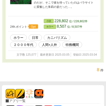
のだが、そこで彼を待っていたのはパラサイト
に変貌した朱莉の姿だった…。
228,802
小説
位 / 228,802件
8,507
0pt
24h.ポイント
位 / 8,507件
ホラー
ホラー
日常
カニバリズム
２０００年代
人間×人外
特務機関
文字数 125,077
最終更新日 2025.03.05
登録日 2025.03.04
8
件
アプリ一覧