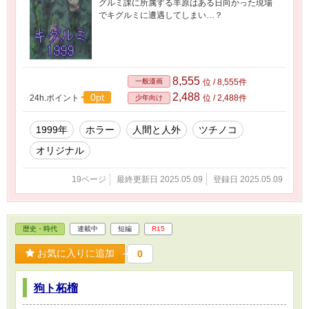
グルミ課に所属する羊原はある日向かった現場
でキグルミに遭遇してしまい…？
8,555
一般漫画
位 / 8,555件
2,488
0pt
24h.ポイント
位 / 2,488件
少年向け
1999年
ホラー
人間と人外
ツチノコ
オリジナル
19ページ
最終更新日 2025.05.09
登録日 2025.05.09
歴史・時代
連載中
短編
R15
お気に入りに追加
0
狗ト柘榴