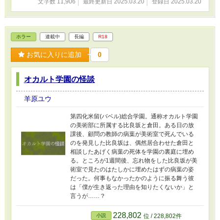
文字数 11,906
最終更新日 2025.03.20
登録日 2025.03.20
ホラー
連載中
長編
R18
お気に入りに追加
0
オカルト学園の怪談
羊原ユウ
第四化米留(バベル)総合学園。通称オカルト学園
の美術部に所属する比良坂と倉田。ある日の放
課後、顧問の教師の病葉が美術室で死んでいる
のを発見した比良坂は、偶然居合わせた倉田と
相談したあげく病葉の死体を学園の裏庭に埋め
る。ところが1週間後、忘れ物をした比良坂が美
術室で見たのはたしかに埋めたはずの病葉の姿
だった。何事もなかったかのように振る舞う彼
は「僕が生き返った理由を知りたくないか」と
言うが……？
228,802
小説
位 / 228,802件