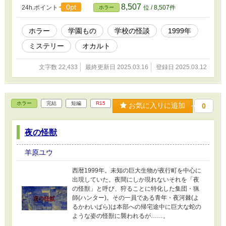
8,507
0pt
24h.ポイント
位 / 8,507件
ホラー
ホラー
学園もの
学校の怪談
1999年
ミステリー
オカルト
文字数 22,433
最終更新日 2025.03.16
登録日 2025.03.12
ホラー
完結
短編
R15
お気に入りに追加
0
夜の怪獣
羊原ユウ
西暦1999年。未知の巨大生物が夜行町を中心に
出現していた。夜間にしか現れないそれを「夜
の怪獣」と呼び、狩ることに特化した集団・猟
師(ハンター)。その一員である青年・夜河棘(よ
るかわいばら)は本部への帰宅途中に巨大な蛇の
ような姿の怪獣に襲われるが……。