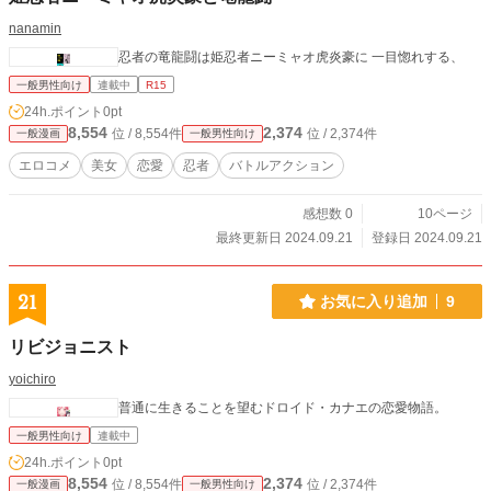
nanamin
忍者の竜龍闘は姫忍者ニーミャオ虎炎豪に 一目惚れする、
一般男性向け
連載中
R15
24h.ポイント
0pt
8,554
2,374
位 / 8,554件
位 / 2,374件
一般漫画
一般男性向け
エロコメ
美女
恋愛
忍者
バトルアクション
感想数 0
10ページ
最終更新日 2024.09.21
登録日 2024.09.21
21
お気に入り追加
9
リビジョニスト
yoichiro
普通に生きることを望むドロイド・カナエの恋愛物語。
一般男性向け
連載中
24h.ポイント
0pt
8,554
2,374
位 / 8,554件
位 / 2,374件
一般漫画
一般男性向け