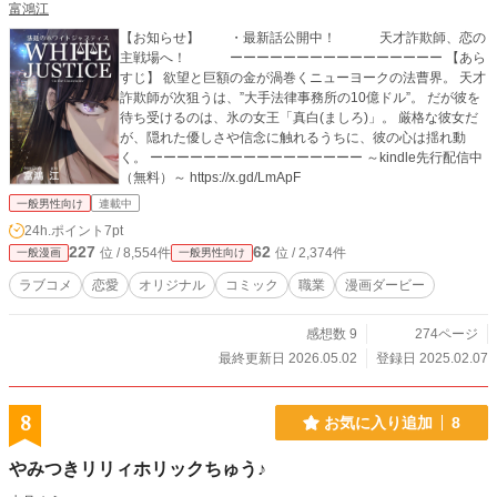
富鴻江
【お知らせ】 ・最新話公開中！ 天才詐欺師、恋の
主戦場へ！ ーーーーーーーーーーーーーーーー 【あら
すじ】 欲望と巨額の金が渦巻くニューヨークの法曹界。 天才
詐欺師が次狙うは、”大手法律事務所の10億ドル”。 だが彼を
待ち受けるのは、氷の女王「真白(ましろ)」。 厳格な彼女だ
が、隠れた優しさや信念に触れるうちに、彼の心は揺れ動
く。 ーーーーーーーーーーーーーーーー ～kindle先行配信中
（無料）～ https://x.gd/LmApF
一般男性向け
連載中
24h.ポイント
7pt
227
62
位 / 8,554件
位 / 2,374件
一般漫画
一般男性向け
ラブコメ
恋愛
オリジナル
コミック
職業
漫画ダービー
感想数 9
274ページ
最終更新日 2026.05.02
登録日 2025.02.07
8
お気に入り追加
8
やみつきリリィホリックちゅう♪