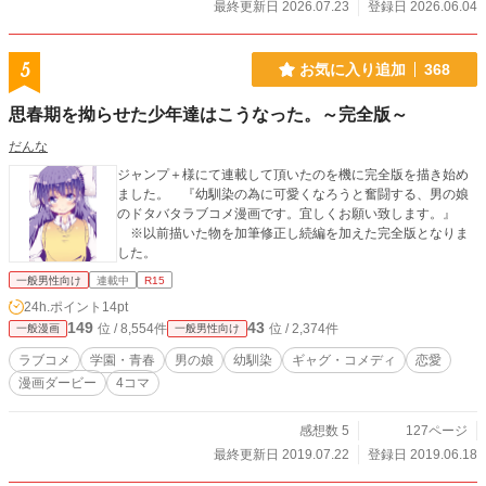
最終更新日 2026.07.23
登録日 2026.06.04
5
お気に入り追加
368
思春期を拗らせた少年達はこうなった。～完全版～
だんな
ジャンプ＋様にて連載して頂いたのを機に完全版を描き始め
ました。 『幼馴染の為に可愛くなろうと奮闘する、男の娘
のドタバタラブコメ漫画です。宜しくお願い致します。』
※以前描いた物を加筆修正し続編を加えた完全版となりま
した。
一般男性向け
連載中
R15
24h.ポイント
14pt
149
43
位 / 8,554件
位 / 2,374件
一般漫画
一般男性向け
ラブコメ
学園・青春
男の娘
幼馴染
ギャグ・コメディ
恋愛
漫画ダービー
4コマ
感想数 5
127ページ
最終更新日 2019.07.22
登録日 2019.06.18