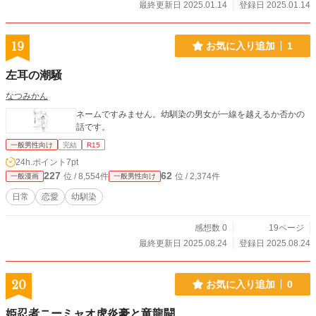
る現場に遭遇する。 ここで日南田は 「もしここで彼女を助け
最終更新日 2025.01.14
登録日 2025.01.14
たら、影李は歌い手にはならないから、陽花里は引きこもり
から立ち直れないんじゃないか？」 と思いながらも、いわゆ
る青春ものでよくあるような、 「いじめから助けたら、可愛
19
お気に入り追加
1
い影李さんは、僕に惚れてくれる」 という展開を期待した下
心に突き動かされて、彼女をいじめから助けることになる。
左耳の潮騒
だが影李はそんな『男にとって都合のいいいじめられっ子』
ではなかった。 これによって、前世とは大きく世界が変わっ
なつみかん
ていくことになる。
ネームですみません。幼馴染の男女が一線を越えるか否かの
話です。
一般男性向け
完結
R15
24h.ポイント
7pt
227
62
位 / 8,554件
位 / 2,374件
一般漫画
一般男性向け
日常
恋愛
幼馴染
感想数 0
19ページ
最終更新日 2025.08.24
登録日 2025.08.24
20
お気に入り追加
0
姫忍者ニーミャオ虎炎豪と竜龍闘