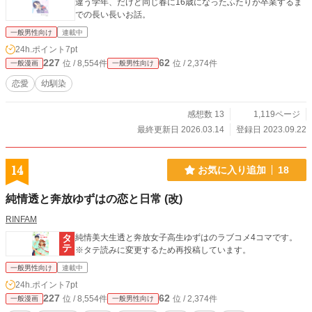
違う学年、だけど同じ春に16歳になったふたりが卒業するま
での長い長いお話。
一般男性向け
連載中
24h.ポイント
7pt
227
62
位 / 8,554件
位 / 2,374件
一般漫画
一般男性向け
恋愛
幼馴染
感想数 13
1,119ページ
最終更新日 2026.03.14
登録日 2023.09.22
14
お気に入り追加
18
純情透と奔放ゆずはの恋と日常 (改)
RINFAM
純情美大生透と奔放女子高生ゆずはのラブコメ4コマです。
※タテ読みに変更するため再投稿しています。
一般男性向け
連載中
24h.ポイント
7pt
227
62
位 / 8,554件
位 / 2,374件
一般漫画
一般男性向け