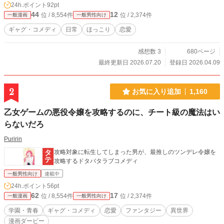
24h.ポイント
92pt
44
12
位 / 8,554件
位 / 2,374件
一般漫画
一般男性向け
ギャグ・コメディ
日常
ほっこり
恋愛
感想数 3
680ページ
最終更新日 2026.07.20
登録日 2026.04.09
2
お気に入り追加
1,160
乙女ゲームの悪役令嬢を攻略するのに、チート級の魔法はい
らないだろ
Puririn
攻略対象に転生してしまった男が、最推しのツンデレ令嬢を
攻略するドタバタラブコメディ
一般男性向け
連載中
24h.ポイント
56pt
62
17
位 / 8,554件
位 / 2,374件
一般漫画
一般男性向け
学園・青春
ギャグ・コメディ
恋愛
ファンタジー
異世界
漫画ダービー