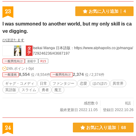
23
お気に入り追加
4
I was summoned to another world, but my only skill is ca
ve digging.
ひぽぽたます
Isekai Manga 日本語版：https://www.alphapolis.co.jp/manga/
729246236/43687197
一般男性向け
連載中
R15
24h.ポイント
0pt
8,554
2,374
位 / 8,554件
位 / 2,374件
一般漫画
一般男性向け
ギャグ・コメディ
日常
ファンタジー
恋愛
ほのぼの
異世界
英語版
スライム
勇者
魔王
感想数 0
8話
最終更新日 2022.11.05
登録日 2022.10.26
24
お気に入り追加
68