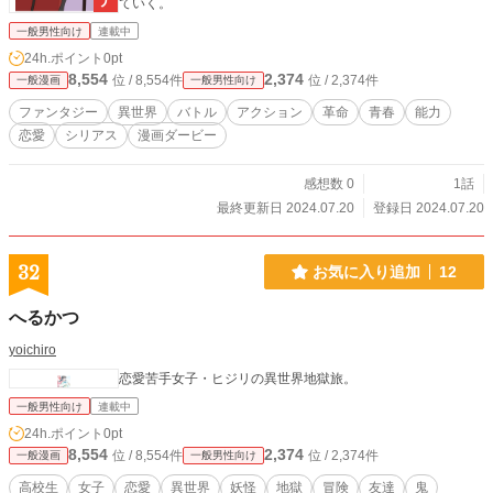
ていく。
一般男性向け
連載中
24h.ポイント
0pt
8,554
2,374
位 / 8,554件
位 / 2,374件
一般漫画
一般男性向け
ファンタジー
異世界
バトル
アクション
革命
青春
能力
恋愛
シリアス
漫画ダービー
感想数 0
1話
最終更新日 2024.07.20
登録日 2024.07.20
32
お気に入り追加
12
へるかつ
yoichiro
恋愛苦手女子・ヒジリの異世界地獄旅。
一般男性向け
連載中
24h.ポイント
0pt
8,554
2,374
位 / 8,554件
位 / 2,374件
一般漫画
一般男性向け
高校生
女子
恋愛
異世界
妖怪
地獄
冒険
友達
鬼