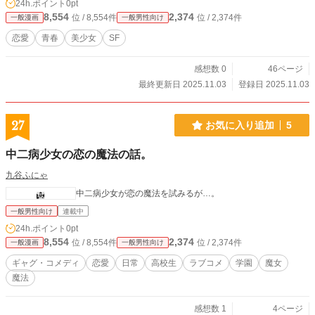
24h.ポイント
0pt
で…。近未来恋愛SF見参！
8,554
2,374
位 / 8,554件
位 / 2,374件
一般漫画
一般男性向け
恋愛
青春
美少女
SF
感想数 0
46ページ
最終更新日 2025.11.03
登録日 2025.11.03
27
お気に入り追加
5
中二病少女の恋の魔法の話。
九谷ふにゃ
中二病少女が恋の魔法を試みるが…。
一般男性向け
連載中
24h.ポイント
0pt
8,554
2,374
位 / 8,554件
位 / 2,374件
一般漫画
一般男性向け
ギャグ・コメディ
恋愛
日常
高校生
ラブコメ
学園
魔女
魔法
感想数 1
4ページ