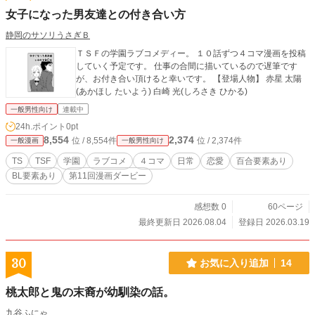
女子になった男友達との付き合い方
静岡のサソリうさぎＢ
ＴＳＦの学園ラブコメディー。 １０話ずつ４コマ漫画を投稿
していく予定です。 仕事の合間に描いているので遅筆です
が、お付き合い頂けると幸いです。 【登場人物】 赤星 太陽
(あかほし たいよう) 白崎 光(しろさき ひかる)
一般男性向け
連載中
24h.ポイント
0pt
8,554
2,374
位 / 8,554件
位 / 2,374件
一般漫画
一般男性向け
TS
TSF
学園
ラブコメ
４コマ
日常
恋愛
百合要素あり
BL要素あり
第11回漫画ダービー
感想数 0
60ページ
最終更新日 2026.08.04
登録日 2026.03.19
30
お気に入り追加
14
桃太郎と鬼の末裔が幼馴染の話。
九谷ふにゃ