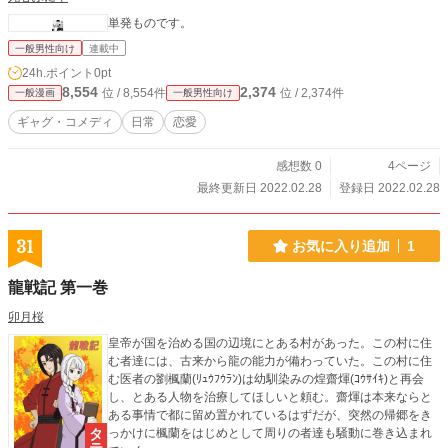
単発ものです。
一般男性向け
連載中
24h.ポイント
0pt
8,554
2,374
位 / 8,554件
位 / 2,374件
一般漫画
一般男性向け
ギャグ・コメディ
日常
恋愛
感想数 0
4ページ
最終更新日 2022.02.28
登録日 2022.02.28
31
お気に入り追加
1
龍戦記 第一巻
卯月桜
皇帝が国を治める国の辺境にとある村があった。この村に住
む者達には、古来から龍の能力が備わっていた。この村に住
む医者の劉楓蘭(ﾘｭｳﾌｳﾗﾝ)は幼馴染みの煌齋煇(ｺｳｻｲｷ)と再会
し、とある人物を治療してほしいと頼む。齋煇は本来ならと
ある事情で都に留め置かれているはずだが、突然の帰郷をき
っかけに楓蘭をはじめとして周りの者達も騒動に巻き込まれ