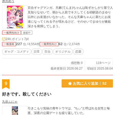
赤月めう
百合ギャグマンガ。天麻(てんま)ちゃんは恥ずかしがり屋で人
見知りなせいで、朝から人前でキスしてくる幼馴染のまゆり
以外にお友達がいなかった。そんな天麻ちゃんに新たにお友
達になってくれる子が現れるけど、そのせいでまゆりが嫉妬
深さを発揮してしまう。
一般男性向け
連載中
24h.ポイント
7pt
227
62
位 / 8,554件
位 / 2,374件
一般漫画
一般男性向け
ギャグ・コメディ
日常
百合
オリジナル
恋愛
感想数 0
119ページ
最終更新日 2026.06.27
登録日 2025.08.04
9
お気に入り追加
52
好きです。殺してください
九谷ふにゃ
引きこもり気味の青年トウマは、"ちぃ"と呼ばれる女性と毎
夜、深夜の公園デートを繰り返していた。