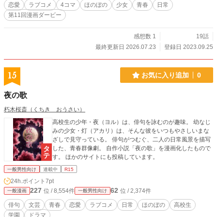
恋愛
ラブコメ
4コマ
ほのぼの
少女
青春
日常
第11回漫画ダービー
感想数 1
19話
最終更新日 2026.07.23
登録日 2023.09.25
15
お気に入り追加
0
夜の歌
朽木桜斎（くちき おうさい）
高校生の少年・夜（ヨル）は、俳句を詠むのが趣味。 幼なじ
みの少女・灯（アカリ）は、そんな彼をいつもやさしいまな
ざしで見守っている。 俳句がつむぐ、二人の日常風景を描写
した、青春群像劇。 自作小説「夜の歌」を漫画化したもので
す。 ほかのサイトにも投稿しています。
一般男性向け
連載中
R15
24h.ポイント
7pt
227
62
位 / 8,554件
位 / 2,374件
一般漫画
一般男性向け
俳句
文芸
青春
恋愛
ラブコメ
日常
ほのぼの
高校生
学園
ドラマ