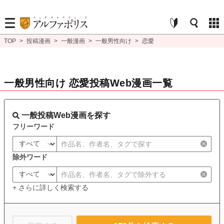
TOP
>
投稿漫画
>
一般漫画
>
一般男性向け
>
恋愛
一般男性向け 恋愛投稿Web漫画一覧
一般投稿Web漫画を探す
フリーワード
除外ワード
+ さらに詳しく検索する