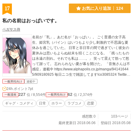
17
お気に入り追加
124
私の名前はおっぱいです。
ペガサス侍
名前が「乳」。あだ名が「おっぱい」。 ごく普通の女子高
生、姫宮乳（パイン）はいつもより少し刺激的で不思議な夏
休みを過ごしていた。 日常と非日常の間で過ぎていく彼女の
夏休みは思いもよらぬ結末を招くことになる。 「残ったもの
は永遠の別れ。それでも私は……。」 笑って震えて勃って怒
って謝って。 忘れられない夏が幕を開けた。 「音無さんは不
感症」連載中 https://www.alphapolis.co.jp/manga/94141644
5/909180925 毎日ニコ生で雑談してます!co3085324 Twitter
@X_ma100
一般男性向け
連載中
24h.ポイント
7pt
227
62
位 / 8,554件
位 / 2,374件
一般漫画
一般男性向け
ギャグ・コメディ
日常
ホラー
ラブコメ
恋愛
感想数 0
103ページ
最終更新日 2018.06.06
登録日 2018.05.08