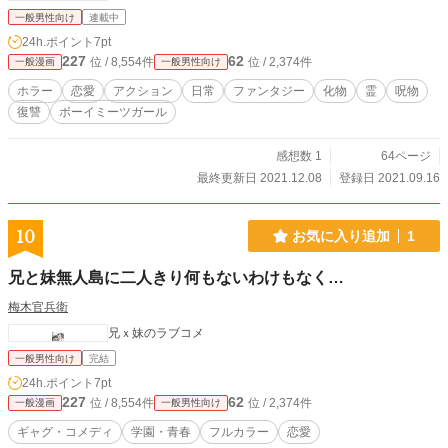
一般男性向け
連載中
24h.ポイント
7pt
227
62
位 / 8,554件
位 / 2,374件
一般漫画
一般男性向け
ホラー
恋愛
アクション
日常
ファンタジー
化物
霊
呪物
復讐
ボーイミーツガール
感想数 1
64ページ
最終更新日 2021.12.08
登録日 2021.09.16
10
お気に入り追加
1
兄と妹無人島に二人きり何もないわけもなく…
梅木官兵衛
兄ｘ妹のラブコメ
一般男性向け
完結
24h.ポイント
7pt
227
62
位 / 8,554件
位 / 2,374件
一般漫画
一般男性向け
ギャグ・コメディ
学園・青春
フルカラー
恋愛