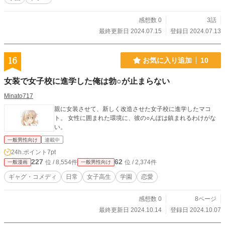
感想数 0
3話
最終更新日 2024.07.15
登録日 2024.07.13
16
お気に入り追加
10
女装で女子校に進学した俺は勃○が止まらない
Minato717
親に女装させて、新しく改造させた女子校に進学したマコ
ト。 女性に囲まれた環境に、彼の○んぽは鎮まれるわけがな
い。
一般男性向け
連載中
24h.ポイント
7pt
227
62
位 / 8,554件
位 / 2,374件
一般漫画
一般男性向け
ギャグ・コメディ
日常
女子高生
学園
恋愛
感想数 0
8ページ
最終更新日 2024.10.14
登録日 2024.10.07