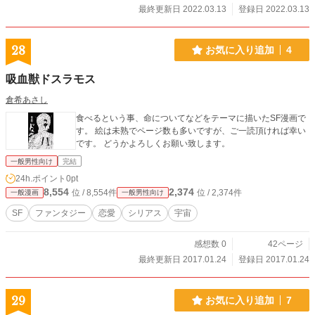
最終更新日 2022.03.13
登録日 2022.03.13
28
お気に入り追加
4
吸血獣ドスラモス
倉希あさし
食べるという事、命についてなどをテーマに描いたSF漫画で
す。 絵は未熟でページ数も多いですが、ご一読頂ければ幸い
です。 どうかよろしくお願い致します。
一般男性向け
完結
24h.ポイント
0pt
8,554
2,374
位 / 8,554件
位 / 2,374件
一般漫画
一般男性向け
SF
ファンタジー
恋愛
シリアス
宇宙
感想数 0
42ページ
最終更新日 2017.01.24
登録日 2017.01.24
29
お気に入り追加
7