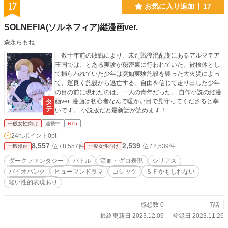
17
お気に入り追加
17
SOLNEFIA(ソルネフィア)縦漫画ver.
森永らもね
数十年前の敗戦により、未だ戦後混乱期にあるアルマテア
王国では、とある実験が秘密裏に行われていた。被検体とし
て捕らわれていた少年は突如実験施設を襲った大火災によっ
て、運良く施設から逃亡する。自由を信じて走り出した少年
の目の前に現れたのは、一人の青年だった。 自作小説の縦漫
画ver. 漫画は初心者なんで暖かい目で見守ってくださると幸
いです。 小説版だと最新話が読めます！
一般女性向け
連載中
R15
24h.ポイント
0pt
8,557
2,539
位 / 8,557件
位 / 2,539件
一般漫画
一般女性向け
ダークファンタジー
バトル
流血・グロ表現
シリアス
バイオパンク
ヒューマンドラマ
ゴシック
ＳＦかもしれない
軽い性的表現あり
感想数 0
7話
最終更新日 2023.12.09
登録日 2023.11.26