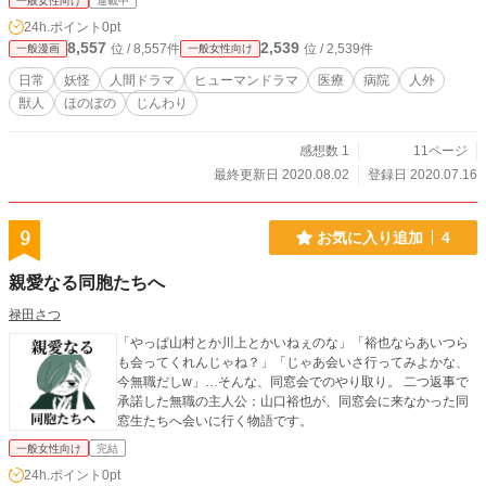
一般女性向け
連載中
もしい同期の助けを借りて陽菜はそれを確実に乗り越えてい
24h.ポイント
0pt
く。 医師として、そして人として成長する中で芽生える思
8,557
2,539
位 / 8,557件
位 / 2,539件
一般漫画
一般女性向け
い。そして忍び寄る病魔。 全ての研修を終えた時、陽菜は医
師としてどんな道を選ぶのか。 ※医療監修など、専門家のチ
日常
妖怪
人間ドラマ
ヒューマンドラマ
医療
病院
人外
ェックは入っておりません。内容に関しては多少実際の医療
獣人
ほのぼの
じんわり
と異なる部分があります。個人の創作であることを前提でご
覧ください。 同じ作品の小説を【ノベルアッププラス】【小
説家になろう】にあげています。
感想数 1
11ページ
最終更新日 2020.08.02
登録日 2020.07.16
9
お気に入り追加
4
親愛なる同胞たちへ
禄田さつ
「やっぱ山村とか川上とかいねぇのな」「裕也ならあいつら
も会ってくれんじゃね？」「じゃあ会いさ行ってみよかな、
今無職だしw」…そんな、同窓会でのやり取り。 二つ返事で
承諾した無職の主人公：山口裕也が、同窓会に来なかった同
窓生たちへ会いに行く物語です。
一般女性向け
完結
24h.ポイント
0pt