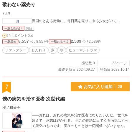
歌わない薬売り
YUN
異国のとある街角に、毎日薬を売りに来る少女がいて…
一般女性向け
完結
24h.ポイント
0pt
8,557
2,539
位 / 8,557件
位 / 2,539件
一般漫画
一般女性向け
ファンタジー
じんわり
夢
歌
ヒューマンドラマ
感想数 0
33ページ
最終更新日 2024.09.27
登録日 2023.10.14
7
お気に入り追加
28
僕の病気を治す医者 次世代編
桜ノ和菓子
――おれは、おれの病気を治す医者になりたいんだ。 世代を
超えて、意志は継がれる。 ※この物語に出てくる病気はすべ
て架空のものです。実在のものとは一切関係ございません。