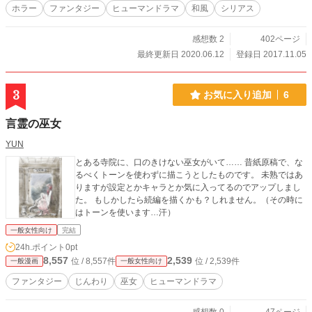
ホラー
ファンタジー
ヒューマンドラマ
和風
シリアス
感想数 2
402ページ
最終更新日 2020.06.12
登録日 2017.11.05
3
お気に入り追加
6
言霊の巫女
YUN
とある寺院に、口のきけない巫女がいて…… 昔紙原稿で、な
るべくトーンを使わずに描こうとしたものです。 未熟ではあ
りますが設定とかキャラとか気に入ってるのでアップしまし
た。 もしかしたら続編を描くかも？しれません。（その時に
はトーンを使います…汗）
一般女性向け
完結
24h.ポイント
0pt
8,557
2,539
位 / 8,557件
位 / 2,539件
一般漫画
一般女性向け
ファンタジー
じんわり
巫女
ヒューマンドラマ