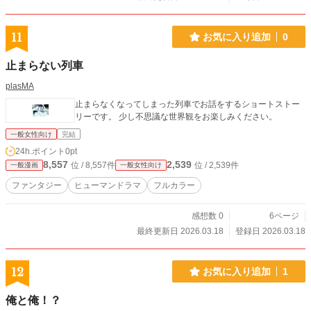
11
お気に入り追加
0
止まらない列車
plasMA
止まらなくなってしまった列車でお話をするショートストー
リーです。 少し不思議な世界観をお楽しみください。
一般女性向け
完結
24h.ポイント
0pt
8,557
2,539
位 / 8,557件
位 / 2,539件
一般漫画
一般女性向け
ファンタジー
ヒューマンドラマ
フルカラー
感想数 0
6ページ
最終更新日 2026.03.18
登録日 2026.03.18
12
お気に入り追加
1
俺と俺！？