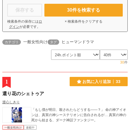
保存する
30
件を検索する
検索条件の保存には
ロ
× 検索条件をクリアする
グイン
が必要です。
一般女性向け
ヒューマンドラマ
カテゴリ
タグ
30
件
1
お気に入り追加
33
還り花のシェトゥア
渡心しきり
「もし僕が明日、殺されたらどうする――？」 命の神アイオ
ンは、真実の神シーステリオンに告白されるが… 真実の神の
死から始まる、ダーク神話ファンタジー。
一般女性向け
連載中