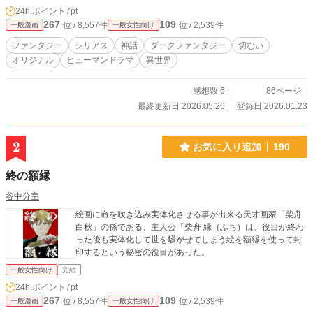
24h.ポイント
7pt
267
109
位 / 8,557件
位 / 2,539件
一般漫画
一般女性向け
ファンタジー
シリアス
神話
ダークファンタジー
切ない
オリジナル
ヒューマンドラマ
異世界
感想数 6
86ページ
最終更新日 2026.05.26
登録日 2026.01.23
2
お気に入り追加
190
終の額縁
谷中分室
絵画に命を吹き込み実体化させる事が出来る天才画家「柴舟
白秋」の孫である、主人公「柴舟 縁（ふち）は、役目が終わ
った後も実体化して世を騒がせてしまう絵を額縁を使って封
印するという秘密の役目があった。
一般女性向け
完結
24h.ポイント
7pt
267
109
位 / 8,557件
位 / 2,539件
一般漫画
一般女性向け