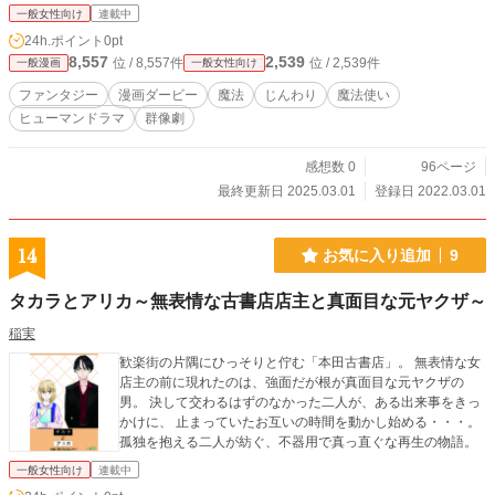
一般女性向け
連載中
24h.ポイント
0pt
8,557
2,539
位 / 8,557件
位 / 2,539件
一般漫画
一般女性向け
ファンタジー
漫画ダービー
魔法
じんわり
魔法使い
ヒューマンドラマ
群像劇
感想数 0
96ページ
最終更新日 2025.03.01
登録日 2022.03.01
14
お気に入り追加
9
タカラとアリカ～無表情な古書店店主と真面目な元ヤクザ～
稲実
歓楽街の片隅にひっそりと佇む「本田古書店」。 無表情な女
店主の前に現れたのは、強面だが根が真面目な元ヤクザの
男。 決して交わるはずのなかった二人が、ある出来事をきっ
かけに、 止まっていたお互いの時間を動かし始める・・・。
孤独を抱える二人が紡ぐ、不器用で真っ直ぐな再生の物語。
一般女性向け
連載中