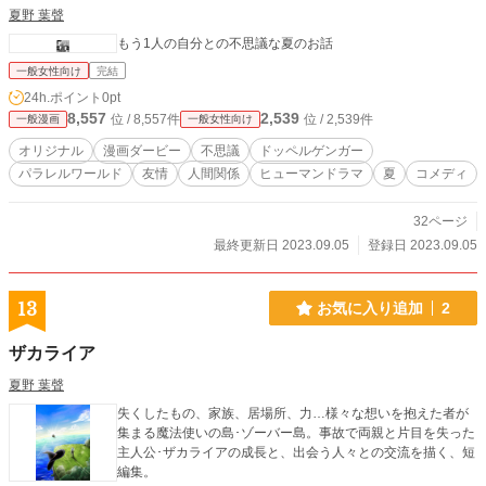
夏野 葉聲
もう1人の自分との不思議な夏のお話
一般女性向け
完結
24h.ポイント
0pt
8,557
2,539
位 / 8,557件
位 / 2,539件
一般漫画
一般女性向け
オリジナル
漫画ダービー
不思議
ドッペルゲンガー
パラレルワールド
友情
人間関係
ヒューマンドラマ
夏
コメディ
32ページ
最終更新日 2023.09.05
登録日 2023.09.05
13
お気に入り追加
2
ザカライア
夏野 葉聲
失くしたもの、家族、居場所、力…様々な想いを抱えた者が
集まる魔法使いの島･ゾーバー島。事故で両親と片目を失った
主人公･ザカライアの成長と、出会う人々との交流を描く、短
編集。