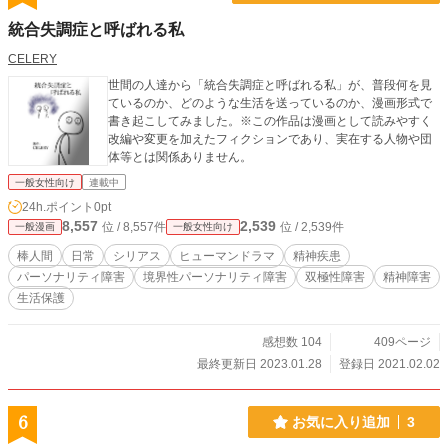
統合失調症と呼ばれる私
CELERY
世間の人達から「統合失調症と呼ばれる私」が、普段何を見
ているのか、どのような生活を送っているのか、漫画形式で
書き起こしてみました。※この作品は漫画として読みやすく
改編や変更を加えたフィクションであり、実在する人物や団
体等とは関係ありません。
一般女性向け
連載中
24h.ポイント
0pt
8,557
2,539
位 / 8,557件
位 / 2,539件
一般漫画
一般女性向け
棒人間
日常
シリアス
ヒューマンドラマ
精神疾患
パーソナリティ障害
境界性パーソナリティ障害
双極性障害
精神障害
生活保護
感想数 104
409ページ
最終更新日 2023.01.28
登録日 2021.02.02
6
お気に入り追加
3