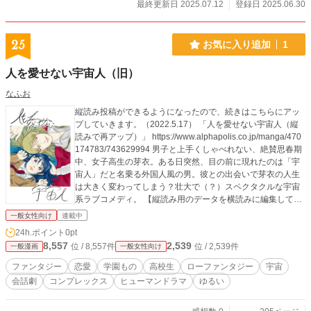
最終更新日 2025.07.12
登録日 2025.06.30
25
お気に入り追加
1
人を愛せない宇宙人（旧）
なふお
縦読み投稿ができるようになったので、続きはこちらにアッ
プしていきます。（2022.5.17） 「人を愛せない宇宙人（縦
読みで再アップ）」 https://www.alphapolis.co.jp/manga/470
174783/743629994 男子と上手くしゃべれない、絶賛思春期
中、女子高生の芽衣。ある日突然、目の前に現れたのは「宇
宙人」だと名乗る外国人風の男。彼との出会いで芽衣の人生
は大きく変わってしまう？壮大で（？）スペクタクルな宇宙
系ラブコメディ。 【縦読み用のデータを横読みに編集してい
るため、縦長な画面となっています。ご了承くださいま
一般女性向け
連載中
せ。】
24h.ポイント
0pt
8,557
2,539
位 / 8,557件
位 / 2,539件
一般漫画
一般女性向け
ファンタジー
恋愛
学園もの
高校生
ローファンタジー
宇宙
会話劇
コンプレックス
ヒューマンドラマ
ゆるい