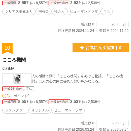
8,557
2,539
位 / 8,557件
位 / 2,539件
一般漫画
一般女性向け
シリアス要素あり
同窓会
社会人
ヒューマンドラマ
再会
感想数 0
20ページ
最終更新日 2024.11.24
登録日 2024.11.20
10
お気に入り追加
0
こころ機関
plasMA
人の感情で動く「こころ機関」をめぐる物語。「こころ機
関」は人の心の内に秘めた願いをかなえる。
一般女性向け
完結
24h.ポイント
0pt
8,557
2,539
位 / 8,557件
位 / 2,539件
一般漫画
一般女性向け
ファンタジー
オリジナル
ヒューマンドラマ
感想数 0
28ページ
最終更新日 2026.03.24
登録日 2026.03.24