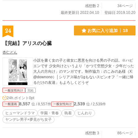
感想数 2
34ページ
最終更新日 2022.04.10
登録日 2019.10.20
24
お気に入り追加
18
【完結】アリスの心臓
杏仁どん
小説を書く女の子と彼女に悪意を向ける男の子の話。※ハピ
エンです 少女向けというより「かつて空想少女・少年だった
大人の方向け」のマンガです。制作協力：のこみのあ様（X:
@downono）│シリアス味が1gもないスピンオフ「一緒に帰
るだけの友達」もよろしくどうぞ
一般女性向け
完結
24h.ポイント
0pt
8,557
2,539
位 / 8,557件
位 / 2,539件
一般漫画
一般女性向け
ヒューマンドラマ
学園・青春
執着
じんわり
ヤンデレ男子×夢見がち女子
感想数 3
86ページ