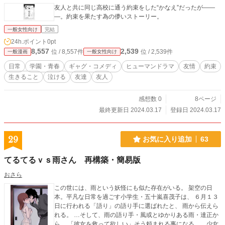
友人と共に同じ高校に通う約束をした“かなえ”だったが――
―。約束を果たす為の儚いストーリー。
一般女性向け
完結
24h.ポイント
0pt
8,557
2,539
位 / 8,557件
位 / 2,539件
一般漫画
一般女性向け
日常
学園・青春
ギャグ・コメディ
ヒューマンドラマ
友情
約束
生きること
泣ける
友達
友人
感想数 0
8ページ
最終更新日 2024.03.17
登録日 2024.03.17
29
お気に入り追加
63
てるてるｖｓ雨さん 再構築・簡易版
おさら
この世には、雨という妖怪にも似た存在がいる。 架空の日
本。平凡な日常を過ごす小学生・五十嵐喜茂子は、 ６月１３
日に行われる「語り」の語り手に選ばれたと、 雨から伝えら
れる。 …そして、雨の語り手・風或とゆかりある雨・達正か
ら、 「彼女を救って欲しい」そう頼まれる事になる。…少女