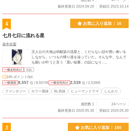
感想数 0
47ページ
最終更新日 2024.09.20
登録日 2023.10.14
4
お気に入り追加
16
七月七日に流れる星
谷中分室
主人公の大地は幼馴染の流星と、くだらない話や買い食いを
しながら、いつもの帰り道を辿っていた。そんな中、なんで
も願いが叶うと言う「黒い短冊」の話になり…。
一般女性向け
完結
24h.ポイント
0pt
8,557
2,539
位 / 8,557件
位 / 2,539件
一般漫画
一般女性向け
ファンタジー
ホラー風味
BL気味
ヒューマンドラマ
じんわり
感想数 1
24ページ
最終更新日 2020.05.30
登録日 2020.05.30
5
お気に入り追加
160