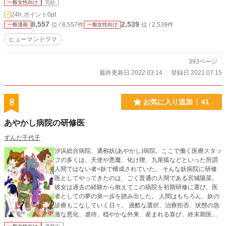
一般女性向け
完結
24h.ポイント
0pt
8,557
2,539
位 / 8,557件
位 / 2,539件
一般漫画
一般女性向け
ヒューマンドラマ
393ページ
最終更新日 2022.03.14
登録日 2021.07.15
8
お気に入り追加
41
あやかし病院の研修医
ずんだ千代子
汐浜総合病院、通称妖(あやかし)病院。ここで働く医療スタッ
フの多くは、天使や悪魔、化け狸、九尾狐などといった所謂
人間ではない者=妖で構成されていた。 そんな妖病院に研修
医としてやってきたのは、ごく普通の人間である宮城陽菜。
彼女は過去の経験から敢えてこの病院を初期研修に選び、医
者としての夢の第一歩を踏み出した。 人間はもちろん、妖の
診療もこなしていく日々。 過酷な選択、治療拒否、状態の急
激な悪化、虐待、穏やかな外来、産まれる喜び、終末期医
療。 壁にぶつかりつつも、個性溢れる指導医やスタッフ、頼