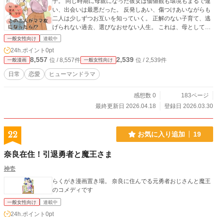
子。 同じ時期に母親になった彼女は価値観も環境もまるで違
い、出会いは最悪だった。 反発しあい、傷つけあいながらも
二人は少しずつお互いを知っていく。 正解のない子育て、逃
げられない過去、選びなおせない人生。 これは、母として、
一人として それぞれが違う道を行きながら、それでも確かに
一般女性向け
連載中
繋がっていく物語。
24h.ポイント
0pt
8,557
2,539
位 / 8,557件
位 / 2,539件
一般漫画
一般女性向け
日常
恋愛
ヒューマンドラマ
感想数 0
183ページ
最終更新日 2026.04.18
登録日 2026.03.30
22
お気に入り追加
19
奈良在住！引退勇者と魔王さま
神壱
らくがき漫画置き場。 奈良に住んでる元勇者おじさんと魔王
のコメディです
一般女性向け
連載中
24h.ポイント
0pt