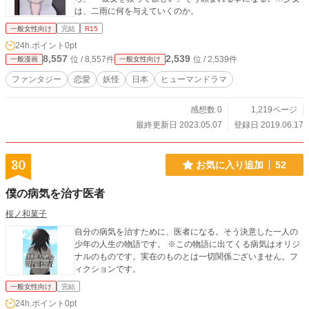
は、二雨に何を与えていくのか。
一般女性向け
完結
R15
24h.ポイント
0pt
8,557
2,539
位 / 8,557件
位 / 2,539件
一般漫画
一般女性向け
ファンタジー
恋愛
妖怪
日本
ヒューマンドラマ
感想数 0
1,219ページ
最終更新日 2023.05.07
登録日 2019.06.17
30
お気に入り追加
52
僕の病気を治す医者
桜ノ和菓子
自分の病気を治すために、医者になる。そう決意した一人の
少年の人生の物語です。 ※この物語に出てくる病気はオリジ
ナルのものです。実在のものとは一切関係ございません。フ
ィクションです。
一般女性向け
完結
24h.ポイント
0pt