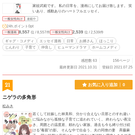
家紋武範です。 私の日常を、漫画にしてお届け致します。 笑
いあり、感動ありのハートフルエッセイ。
一般女性向け
連載中
24h.ポイント
0pt
8,557
2,539
位 / 8,557件
位 / 2,539件
一般漫画
一般女性向け
ギャグ・コメディ
エッセイ漫画
日常
お婿さん
ほっこり
じんわり
子育て
仲良し
ヒューマンドラマ
ホームコメディ
感想数 63
156ページ
最終更新日 2021.10.31
登録日 2021.07.25
21
お気に入り追加
0
ニゲラの多角形
松みき
若くして妊娠した林美和、分かり合えない旦那とのすれ違い
に悩みながら孤独な子育てに追われていく。 終わらない夜泣
き、周囲との温度差、頼れない家族、過去も今も縛り付け続
ける”毒親”の影。 そんな中で出会う、夫の同僚の妻 斉藤麻