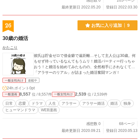
感想数 0
205ページ
最終更新日 2022.05.20
登録日 2022.03.30
26
お気に入り追加
9
30歳の婚活
かたこり
彼氏は貯金ゼロで借金癖で遠距離…そして主人公は30歳。何
もせず待っているなんてもうムリ！婚活パーティー行っちゃ
おう！と婚活を始めてみたものの、全然相手にされなくて…
「アラサーのリアル」が詰まった婚活奮闘マンガ！
一般女性向け
連載中
24h.ポイント
0pt
8,557
2,539
位 / 8,557件
位 / 2,539件
一般漫画
一般女性向け
日常
恋愛
ドラマ
人生
アラサー
アラサー婚活
婚活
独身
ヒューマンドラマ
WEB漫画
感想数 0
68ページ
最終更新日 2020.09.21
登録日 2020.05.13