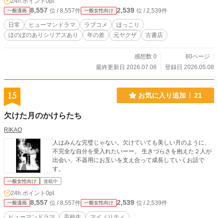
24h.ポイント
0pt
8,557
2,539
位 / 8,557件
位 / 2,539件
一般漫画
一般女性向け
日常
ヒューマンドラマ
ラブコメ
ほっこり
ほのぼのありシリアスあり
年の差
元ヤクザ
古書店
感想数 0
80ページ
最終更新日 2026.07.06
登録日 2026.05.08
15
お気に入り追加
21
欠けた月のかけらたち
RIKAO
人はみんな完璧じゃない。欠けていても美しい月のように、
不完全な自分を受入れたいーー。 生きづらさを抱えた２人が
出会い、不器用にお互いを支え合って成長していくお話で
す。
一般女性向け
連載中
24h.ポイント
0pt
8,557
2,539
位 / 8,557件
位 / 2,539件
一般漫画
一般女性向け
ヒューマンドラマ
高校生
マイノリティ