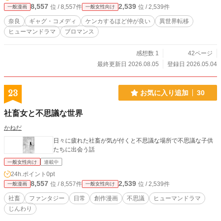
8,557
2,539
位 / 8,557件
位 / 2,539件
一般漫画
一般女性向け
奈良
ギャグ・コメディ
ケンカするほど仲が良い
異世界転移
ヒューマンドラマ
ブロマンス
感想数 1
42ページ
最終更新日 2026.08.05
登録日 2026.05.04
23
お気に入り追加
30
社畜女と不思議な世界
かねだ
日々に疲れた社畜が気が付くと不思議な場所で不思議な子供
たちに出会う話
一般女性向け
連載中
24h.ポイント
0pt
8,557
2,539
位 / 8,557件
位 / 2,539件
一般漫画
一般女性向け
社畜
ファンタジー
日常
創作漫画
不思議
ヒューマンドラマ
じんわり