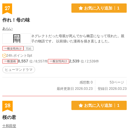
27
お気に入り追加
1
作れ！母の味
あらい
ネグレクトだった母親が死んでから幽霊になって現れた。親
子の物語です。 以前描いた漫画を描き直しました。
一般女性向け
完結
24h.ポイント
0pt
8,557
2,539
位 / 8,557件
位 / 2,539件
一般漫画
一般女性向け
ヒューマンドラマ
感想数 0
53ページ
最終更新日 2026.03.23
登録日 2026.03.23
28
お気に入り追加
1
桜の君
十和田登