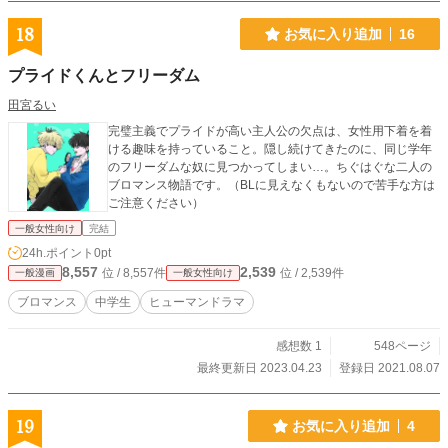
18
お気に入り追加
16
プライドくんとフリーダム
田宮るい
完璧主義でプライドが高い主人公の欠点は、女性用下着を着
ける趣味を持っていること。隠し続けてきたのに、同じ学年
のフリーダムな奴に見つかってしまい…。ちぐはぐな二人の
ブロマンス物語です。（BLに見えなくもないので苦手な方は
ご注意ください）
一般女性向け
完結
24h.ポイント
0pt
8,557
2,539
位 / 8,557件
位 / 2,539件
一般漫画
一般女性向け
ブロマンス
中学生
ヒューマンドラマ
感想数 1
548ページ
最終更新日 2023.04.23
登録日 2021.08.07
19
お気に入り追加
4