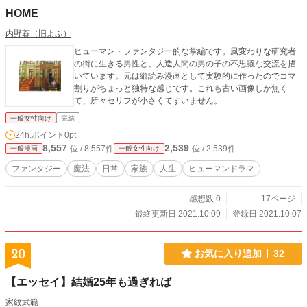
HOME
内野蓉（旧よふ）
ヒューマン・ファンタジー的な掌編です。風変わりな研究者
の街に生きる男性と、人造人間の男の子の不思議な交流を描
いています。元は縦読み漫画として実験的に作ったのでコマ
割りがちょっと独特な感じです。これも古い画像しか無く
て、所々セリフが小さくてすいません。
一般女性向け
完結
24h.ポイント
0pt
8,557
2,539
位 / 8,557件
位 / 2,539件
一般漫画
一般女性向け
ファンタジー
魔法
日常
家族
人生
ヒューマンドラマ
感想数 0
17ページ
最終更新日 2021.10.09
登録日 2021.10.07
20
お気に入り追加
32
【エッセイ】結婚25年も過ぎれば
家紋武範