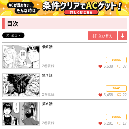
目次
最終話
105AC
2巻収録
5,538
37
第７話
この話を読む
コメントを見る
70AC
2巻収録
5,458
22
第６話
この話を読む
コメントを見る
105AC
2巻収録
6,281
17