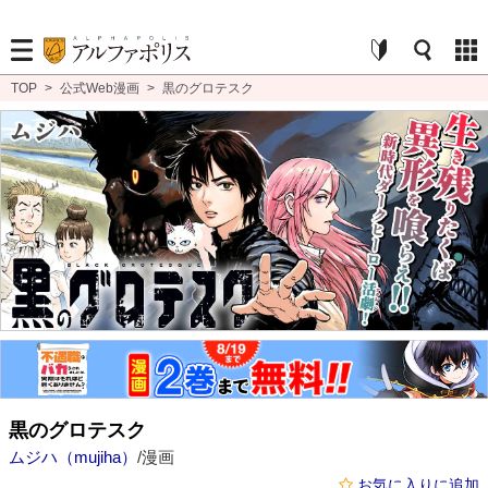
TOP
>
公式Web漫画
>
黒のグロテスク
黒のグロテスク
ムジハ（mujiha）
/漫画
お気に入りに追加