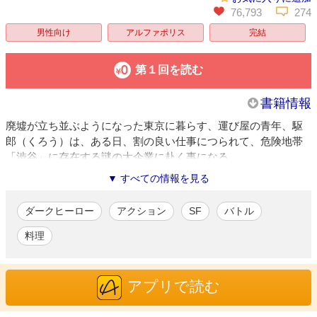
76,793
274
男性向け
アルファポリス
完結
第１回を読む
書籍情報
廃墟が立ち並ぶようになった東京に暮らす、運び屋の青年、駆
郎（くろう）は、ある日、割の良い仕事につられて、危険地帯
「渋谷」に存在する謎の大企業に赴く事になる。
▼ すべての情報を見る
ムジハ（mujiha）
/漫画
卓越した筆力と絵の外にある世界を感じさせる構成力にファンが
ダークヒーロー
アクション
SF
バトル
多い漫画家。著書に『廃墟のメシ』（全４巻 アルファポリス）な
ど。イラストレーターとしても活躍し、これまでに雑誌表紙や二
料理
輪広告などを手がけてきた。
アプリで読む