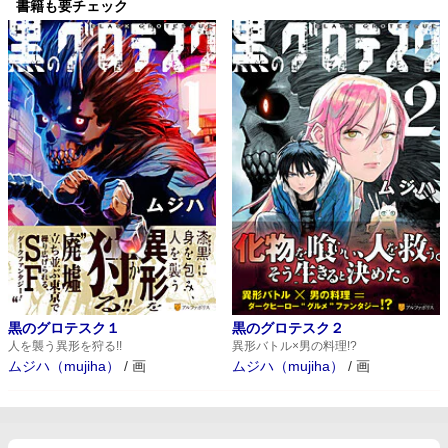
書籍も要チェック
黒のグロテスク１
黒のグロテスク２
人を襲う異形を狩る!!
異形バトル×男の料理!?
ムジハ（mujiha）
/
画
ムジハ（mujiha）
/
画