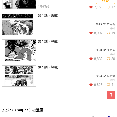
70AC
1巻収録
7,166
17
第１話（後編）
2023.02.27更新
この話を読む
コメントを見る
無料
8,007
19
第１話（中編）
2023.02.20更新
この話を読む
コメントを見る
無料
8,832
30
第１話（前編）
2023.02.13更新
この話を読む
コメントを見る
無料
9,826
41
この話を読む
コメントを見る
ムジハ（mujiha）の漫画
廃墟のメシ