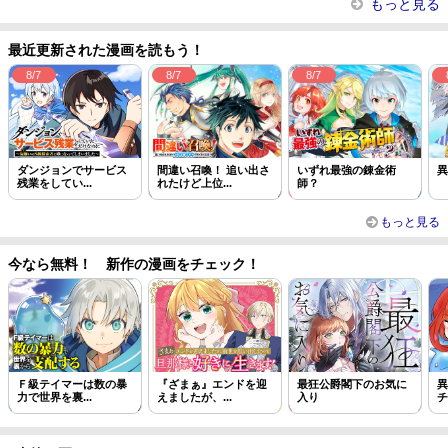
もっと見る
最近更新された漫画を読もう！
8/7
8/7
8/7
ダンジョンでサービス
間違い召喚！ 追い出さ
いずれ最強の錬金術
異
残業をしてい...
れたけど上位...
師？
もっと見る
今なら無料！ 新作の漫画をチェック！
Ｆ級テイマーは数の暴
『ざまぁ』エンドを迎
最狂公爵閣下のお気に
異
力で世界を裏...
えましたが、...
入り
チ