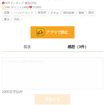
しかも、条件は最高。公の場で妻を演じる以外は自由に過ごしていい上に、さら
HOTランキング 最高15位
には給料までも出してくてれるという。
24h.ポイント
149pt
13,850
恋愛
ハッピーエンド
異世界
ざまぁ
契約結婚
義娘
西洋
夢のような生活を手に入れた――と、思ったのもつかの間。
魔法
完結
いきなり事件が発生してしまう。
結婚したその翌日に、双子の姉が令嬢教育の教育係をやめさせてしまった。
アプリで読む
しかもジオルトは仕事で出かけていて、帰ってくるのはなんと一週間後だ。
（こうなったら、私がなんとかするしかないわ！）
目次
感想（3件）
腹をくくったエレナは、おもいきった行動を起こす。
それがきっかけとなり、ちょっと癖のある美少女双子義娘と、彼女たちよりもさ
らに癖の強いジオルトとの距離が縮まっていくのだった――。
小説
8,862 位 / 228,874 件
恋愛
3,971 位 / 66,381 件
お気に入り
699
1000文字以内
24h.ポイント
149 pt
送信する
文字数
57,480