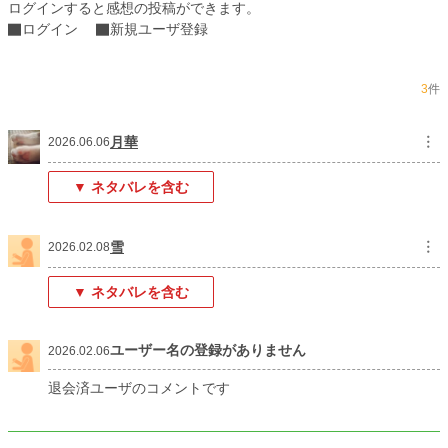
ログインすると感想の投稿ができます。
更新日時
2026.02.05 18:12
ログイン
新規ユーザ登録
初回公開日時
2026.01.31 20:11
初回完結日時
2026.02.05 18:13
3
件
週間ポイント
2,766 pt (3,603 位)
月華
︙
2026.06.06
月間ポイント
13,571 pt (3,426 位)
▼ ネタバレを含む
年間ポイント
254,289 pt (2,393 位)
累計ポイント
256,694 pt (16,990 位)
雪
︙
2026.02.08
▼ ネタバレを含む
ユーザー名の登録がありません
2026.02.06
退会済ユーザのコメントです