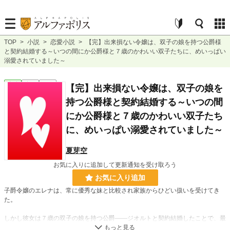
TOP
>
小説
>
恋愛小説
>
【完】出来損ない令嬢は、双子の娘を持つ公爵様
と契約結婚する～いつの間にか公爵様と７歳のかわいい双子たちに、めいっぱい
溺愛されていました～
恋愛
完結
長編
【完】出来損ない令嬢は、双子の娘を
持つ公爵様と契約結婚する～いつの間
にか公爵様と７歳のかわいい双子たち
に、めいっぱい溺愛されていました～
夏芽空
お気に入りに追加して更新通知を受け取ろう
お気に入り追加
子爵令嬢のエレナは、常に優秀な妹と比較され家族からひどい扱いを受けてき
た。
しかし彼女は７歳の双子の娘を持つ公爵――ジオルトと契約結婚したことで、最
低な家族の元を離れることができた。