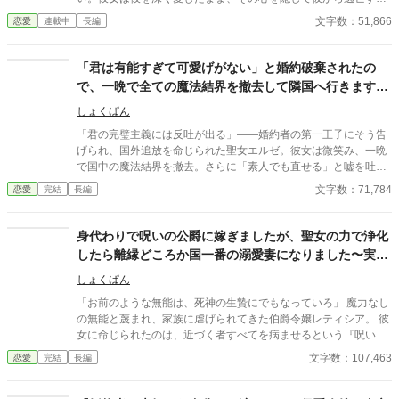
る。一人静かに息を引き取るために。しかし彼女の死は、公爵の
文字数：51,866
恋愛
連載中
長編
狂おしい後悔と執着を呼び覚ましてしまう。決して交わらない二
人の、結末。
「君は有能すぎて可愛げがない」と婚約破棄されたの
で、一晩で全ての魔法結界を撤去して隣国へ行きます。
あ、維持マニュアルは燃やしました。
しょくぱん
「君の完璧主義には反吐が出る」――婚約者の第一王子にそう告
げられ、国外追放を命じられた聖女エルゼ。彼女は微笑み、一晩
で国中の魔法結界を撤去。さらに「素人でも直せる」と嘘を吐か
れた維持マニュアルを全て焼却処分した。守護を失いパニックに
文字数：71,784
恋愛
完結
長編
陥る母国を背に、彼女は隣国の軍事帝国へ。そこでは、彼女の
「可愛くない」技術を渇望する皇帝が待っていた。
身代わりで呪いの公爵に嫁ぎましたが、聖女の力で浄化
したら離縁どころか国一番の溺愛妻になりました〜実家
が泣きついてももう遅い〜
しょくぱん
「お前のような無能は、死神の生贄にでもなっていろ」 魔力なし
の無能と蔑まれ、家族に虐げられてきた伯爵令嬢レティシア。 彼
女に命じられたのは、近づく者すべてを病ませるという『呪いの
公爵』アレクシスへの身代わり結婚だった。 鉄格子の馬車で運ば
文字数：107,463
恋愛
完結
長編
れ、たどり着いたのは瘴気に満ちた死の城。 恐ろしい怪物のよう
な男に殺される――。 そう覚悟していたレティシアだったが、目