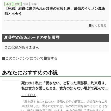
小説
恋愛
完結
長編
【完結】組織に裏切られた凄腕の女殺し屋、最強のイケメン魔術
師と出会う
もっと見る
夏芽空の近況ボードの更新履歴
まだ投稿がありません
このコンテンツについて報告する
あなたにおすすめの小説
死にゆく私に「愛さない」と誓った旦那様。約束通り、
私は貴方を愛したまま、貴方の知らない場所で死んであ
げます。
しょくぱん
「君を愛することはない」冷酷な公爵の言葉に、余命僅かなエリ
スは安堵した。愛されなければ、私の死で彼を傷つけることはな
い。彼女は彼を深く愛したまま、その心を隠して彼から逃亡す