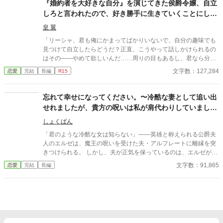
の前の光景に絶望よりも先に別の感情が湧き上がる。 （な、何こ
『婚約者を大好きな自分』を演じてきた侯爵令嬢、自立
れ……汚すぎるわ！ 雑巾とブラシはどこ！？） 実は、彼女が「無
しろと言われたので、好き勝手に生きていくことにしま
能」と言われていたのは、その力が『洗浄』と『浄化』に特化し
した
た特殊な聖女の魔力だったから。 レティシアが掃除をすれば、呪
皇 翼
いの瘴気は消え去り、枯れた大地には花が咲き、不気味だった公
「リーシャ、君も俺にかまってばかりいないで、自分の趣味でも
爵城はまたたく間にピカピカの聖域に塗り替えられていく。 さら
見つけて自立したらどうだ？正直、こうやって話しかけられるの
には、呪いで苦しんでいたアレクシスの素顔は、見惚れるほどの
はその――やめて欲しいんだ……周りの目もあるし、君なら分か
美青年で――。 「レティシア、君は一体何者なんだ……？ 体が、
るだろう？」 頭を急に鈍器で殴られたような感覚に陥る一言だっ
文字数：127,284
恋愛
完結
長編
R15
こんなに軽いのは初めてだ」 冷酷だったはずの公爵様から、まさ
た。 彼がチラリと見るのは周囲。2学年上の彼の教室の前であっ
かの執着と溺愛。 さらには、呪いが解けたことで領地は国一番の
たというのが間違いだったのかもしれない。 この一言で彼女の人
豊かさを取り戻していく。 一方で、レティシアを捨てた実家は、
生は一変した――。 ＊＊＊＊＊＊ ※タイトル少し変えました。
忘れて幸せになってください。〜冷酷な妻として追い出
彼女の『浄化』を失ったことで災厄に見舞われ、今さら「戻って
・暫く書いていなかったらかなり文体が変わってしまったので、
せれましたが、貴方の呪いは私が肩代わりしていまし
きてくれ」と泣きついてくるが……。 「私は今、お城の掃除と旦
書き直ししています。 ・トラブル回避のため、完結まで感想欄は
那様のお世話で忙しいんです。お引き取りくださいませ」 これ
た〜
開きません。
しょくぱん
は、掃除を愛する薄幸令嬢が、その愛と魔力で死神公爵を救い、
最高に幸せな居場所を手に入れるまでのお話。
「君のような冷酷な女は知らない」――英雄と称えられる公爵夫
人のエルゼは、魔王の呪いを受けた夫・アルフレートに離縁を突
きつけられる。 しかし、夫が正気を保っているのは、エルゼが
『代償魔導』で彼の呪いと苦痛をすべて肩代わりしていたからだ
文字数：91,865
恋愛
完結
長編
った。 ボロボロの体で城を追われるエルゼ。記憶を失い、偽りの
聖女と愛を囁く夫。 だが、彼女が離れた瞬間、夫に「真実の代
償」が襲いかかる。