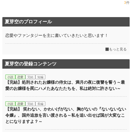
3
件
夏芽空のプロフィール
恋愛やファンタジーを主に書いていきたいと思います！
もっと見る
夏芽空の登録コンテンツ
小説
恋愛
完結
短編
【完結】処刑されたお嬢様の侍女は、満月の夜に復讐を誓う～最
愛のお嬢様を罠にハメたあなたたちを、私は絶対に許さない～
小説
恋愛
完結
長編
【完結】 笑わない、かわいげがない、胸がないの『ないないない
令嬢』、国外追放を言い渡される～私を追い出せば国が大変なこ
とになりますよ？～