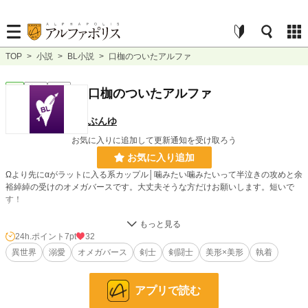
TOP
>
小説
>
BL小説
>
口枷のついたアルファ
BL
完結
短編
口枷のついたアルファ
ぶんゆ
お気に入りに追加して更新通知を受け取ろう
お気に入り追加
Ωより先に‪α‬がラットに入る系カップル│噛みたい噛みたいって半泣きの攻めと余
裕綽綽の受けのオメガバースです。大丈夫そうな方だけお願いします。短いで
す！
他国の剣闘士であるルドゥロとリヴァーダ。
心躍る戦いを切望していた「最強の男」ルドゥロにリヴァーダは最高の試合をプ
24h.ポイント
7pt
32
レゼントする。
異世界
溺愛
オメガバース
剣士
剣闘士
美形×美形
執着
小説
38,720 位 / 228,939 件
アプリで読む
BL
10,501 位 / 31,461 件