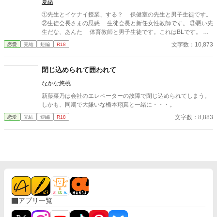
夏緒
①先生とイケナイ授業、する？ 保健室の先生と男子生徒です。
②生徒会長さまの思惑 生徒会長と新任女性教師です。 ③悪い先
生だな、あんた 体育教師と男子生徒です。これはBLです。 ど
んな理由があろうが学校でいかがわしいことをしてはいけません
文字数：10,873
恋愛
完結
短編
R18
よ〜！ これ全部、やったらダメですからねっ！
閉じ込められて囲われて
なかな悠桃
新藤菜乃は会社のエレベーターの故障で閉じ込められてしまう。
しかも、同期で大嫌いな橋本翔真と一緒に・・・。
文字数：8,883
恋愛
完結
短編
R18
アプリ一覧