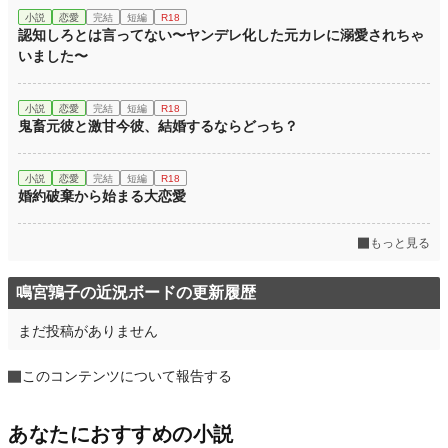
小説
恋愛
完結
短編
R18
認知しろとは言ってない〜ヤンデレ化した元カレに溺愛されちゃ
いました〜
小説
恋愛
完結
短編
R18
鬼畜元彼と激甘今彼、結婚するならどっち？
小説
恋愛
完結
短編
R18
婚約破棄から始まる大恋愛
もっと見る
鳴宮鶉子の近況ボードの更新履歴
まだ投稿がありません
このコンテンツについて報告する
あなたにおすすめの小説