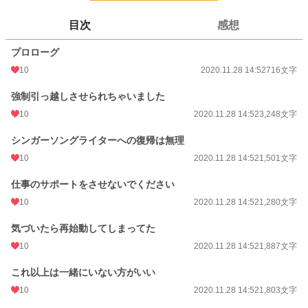
更新日時
2020.11.28 14:52
目次
感想
初回公開日時
2020.11.28 14:52
プロローグ
初回完結日時
2020.11.28 14:52
10
2020.11.28 14:52
716文字
週間ポイント
63 pt (41,753 位)
強制引っ越しさせられちゃいました
月間ポイント
231 pt (48,747 位)
10
2020.11.28 14:52
3,248文字
年間ポイント
5,616 pt (43,392 位)
シンガーソングライターへの復帰は無理
10
2020.11.28 14:52
1,501文字
累計ポイント
44,981 pt (47,200 位)
仕事のサポートをさせないでください
10
2020.11.28 14:52
1,280文字
気づいたら再始動してしまってた
10
2020.11.28 14:52
1,887文字
これ以上は一緒にいない方がいい
10
2020.11.28 14:52
1,803文字