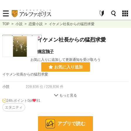
TOP
>
小説
>
恋愛小説
>
イケメン社長からの猛烈求愛
恋愛
完結
短編
R18
イケメン社長からの猛烈求愛
鳴宮鶉子
お気に入りに追加して更新通知を受け取ろう
お気に入り追加
イケメン社長からの猛烈求愛
小説
228,836 位 / 228,836 件
恋愛
66,375 位 / 66,375 件
24h.ポイント
0pt
91
お気に入り
エタニティ
47
24h.ポイント
0 pt
アプリで読む
文字数
15,518