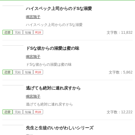
ハイスペック上司からのドSな溺愛
鳴宮鶉子
ハイスペック上司からのドSな溺愛
文字数：11,832
恋愛
完結
短編
R18
ドSな彼からの溺愛は蜜の味
鳴宮鶉子
ドSな彼からの溺愛は蜜の味
文字数：5,862
恋愛
完結
短編
R18
逃げても絶対に連れ戻すから
鳴宮鶉子
逃げても絶対に連れ戻すから
文字数：12,222
恋愛
完結
短編
R18
先生と生徒のいかがわしいシリーズ