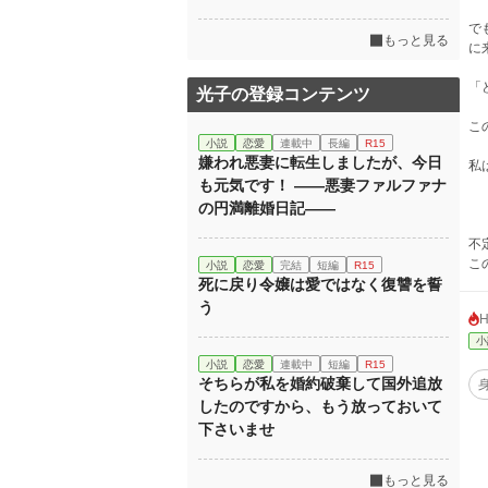
で
もっと見る
に
「
光子の登録コンテンツ
こ
小説
恋愛
連載中
長編
R15
嫌われ悪妻に転生しましたが、今日
私
も元気です！ ――悪妻ファルファナ
の円満離婚日記――
不
こ
小説
恋愛
完結
短編
R15
死に戻り令嬢は愛ではなく復讐を誓
う
小
小説
恋愛
連載中
短編
R15
そちらが私を婚約破棄して国外追放
したのですから、もう放っておいて
下さいませ
もっと見る