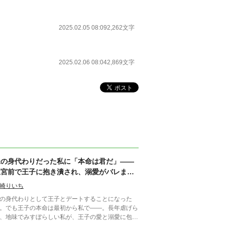
2025.02.05 08:09
2,262文字
2025.02.06 08:04
2,869文字
妹の身代わりだった私に「本命は君だ」――
王宮前で王子に抱き潰され、溺愛がバレまし
た。～私が虐げられるきっかけになった少年
崎りいち
が、私と王子を結び付
の身代わりとして王子とデートすることになった
。でも王子の本命は最初から私で――。長年虐げら
、地味でみすぼらしい私が、王子の愛と溺愛に包ま