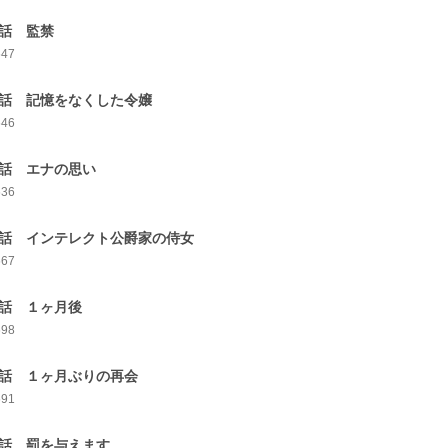
4話 監禁
647
5話 記憶をなくした令嬢
646
6話 エナの思い
636
7話 インテレクト公爵家の侍女
667
8話 １ヶ月後
698
9話 １ヶ月ぶりの再会
691
0話 罰を与えます