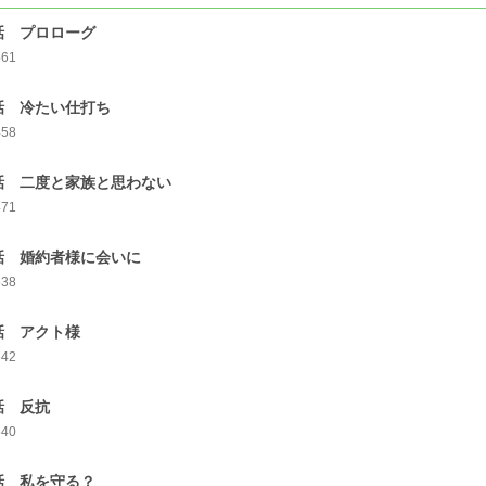
話 プロローグ
561
話 冷たい仕打ち
458
話 二度と家族と思わない
471
話 婚約者様に会いに
538
話 アクト様
542
話 反抗
540
話 私を守る？