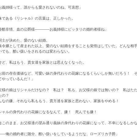
お義姉様って、誰からも愛されないのね、可哀想」
妹である《リシャル》の言葉は、正しかった。
冷酷非情、血の公爵様――――お義姉様にピッタリの婚約者様ね」
同士が決めた、愛のない結婚。
族令嬢として産まれた以上、愛のない結婚をすることも覚悟はしていた。どんな相
いでも、酷い扱いをされるのは変わらない。
けど、私はもう、貴女達を家族とは思えなくなった。
お前の存在価値など、可愛い妹の身代わりの花嫁になるくらいしか無いだろう！ 
てやっているんだ！」
父様の娘はリシャルだけなの？ 私は？ 私も、お父様の娘では無いの？ 私はた
たの？
んなの嫌、それなら私ももう、貴方達を家族と思わない、家族をやめる！
シャルの身代わりの花嫁になるなんて、嫌！ 死んでも嫌！
はこのまま、お父様達の望み通り義妹の身代わりの花嫁になって、不幸になるしか
――俺の婚約者に随分、酷い扱いをしているようだな、ローズリカ子爵」