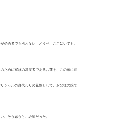
手が婚約者でも構わない、どうせ、ここにいても、
そのために家族の邪魔者であるお前を、この家に置
だリシャルの身代わりの花嫁として、お父様の娘で
ない。そう思うと、絶望だった。