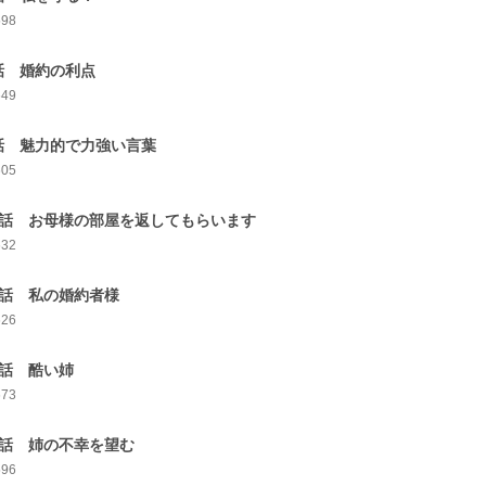
598
話 婚約の利点
649
話 魅力的で力強い言葉
605
0話 お母様の部屋を返してもらいます
632
1話 私の婚約者様
626
2話 酷い姉
673
3話 姉の不幸を望む
596