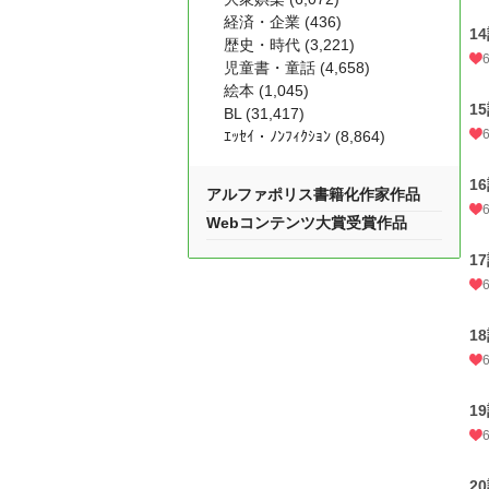
経済・企業 (436)
1
歴史・時代 (3,221)
児童書・童話 (4,658)
絵本 (1,045)
1
BL (31,417)
ｴｯｾｲ・ﾉﾝﾌｨｸｼｮﾝ (8,864)
1
アルファポリス書籍化作家作品
Webコンテンツ大賞受賞作品
1
1
1
2