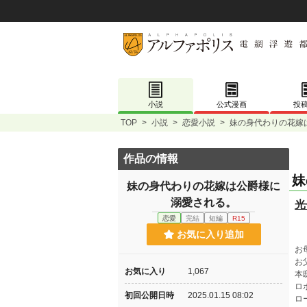
小説
公式漫画
投
TOP
>
小説
>
恋愛小説
>
妹の身代わりの花嫁
作品の情報
妹
妹の身代わりの花嫁は公爵様に
溺愛される。
光
恋愛
完結
短編
R15
お気に入り追加
お
お
お気に入り
1,067
本
ロ
初回公開日時
2025.01.15 08:02
ロ