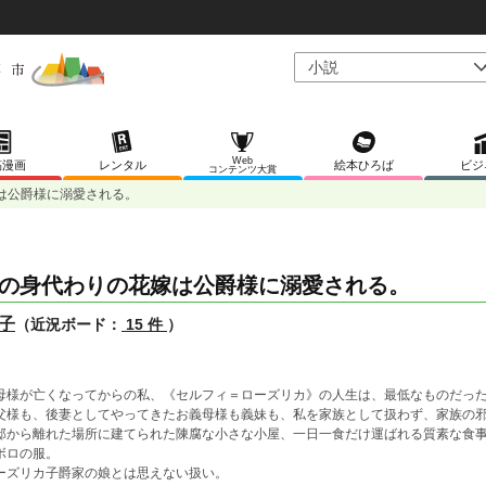
Web
稿漫画
レンタル
絵本ひろば
ビジ
コンテンツ大賞
は公爵様に溺愛される。
の身代わりの花嫁は公爵様に溺愛される。
子
（近況ボード：
15 件
）
母様が亡くなってからの私、《セルフィ＝ローズリカ》の人生は、最低なものだっ
父様も、後妻としてやってきたお義母様も義妹も、私を家族として扱わず、家族の
邸から離れた場所に建てられた陳腐な小さな小屋、一日一食だけ運ばれる質素な食
ボロの服。
ーズリカ子爵家の娘とは思えない扱い。