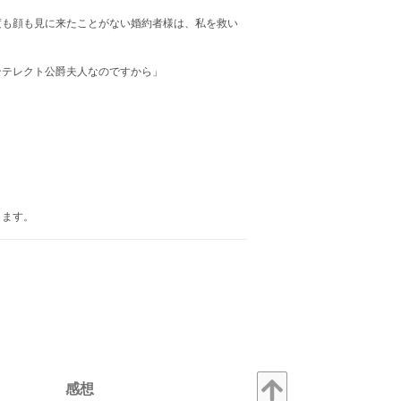
度も顔も見に来たことがない婚約者様は、私を救い
ンテレクト公爵夫人なのですから」
します。
感想