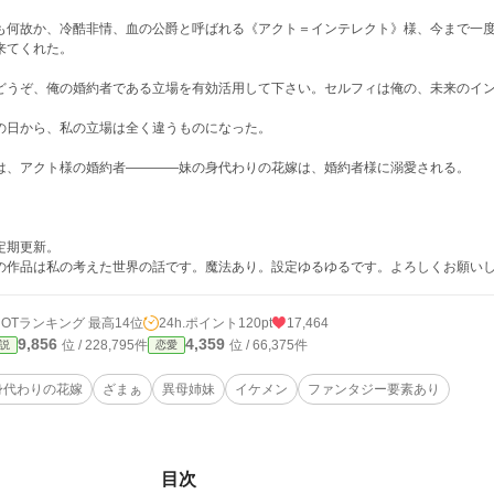
も何故か、冷酷非情、血の公爵と呼ばれる《アクト＝インテレクト》様、今まで一
来てくれた。
どうぞ、俺の婚約者である立場を有効活用して下さい。セルフィは俺の、未来のイ
の日から、私の立場は全く違うものになった。
は、アクト様の婚約者――――妹の身代わりの花嫁は、婚約者様に溺愛される。
定期更新。
の作品は私の考えた世界の話です。魔法あり。設定ゆるゆるです。よろしくお願い
HOTランキング 最高14位
24h.ポイント
120pt
17,464
9,856
4,359
位 / 228,795件
位 / 66,375件
説
恋愛
身代わりの花嫁
ざまぁ
異母姉妹
イケメン
ファンタジー要素あり
目次