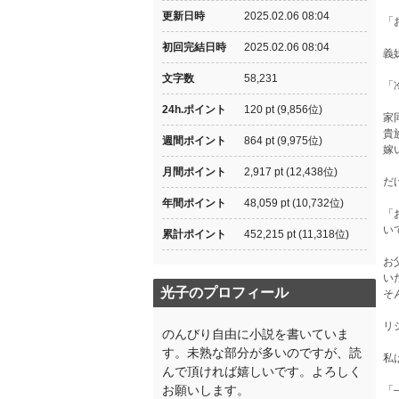
更新日時
2025.02.06 08:04
「
初回完結日時
2025.02.06 08:04
義
文字数
58,231
「
24h.ポイント
120 pt (9,856位)
家
貴
週間ポイント
864 pt (9,975位)
嫁
月間ポイント
2,917 pt (12,438位)
だ
年間ポイント
48,059 pt (10,732位)
「
い
累計ポイント
452,215 pt (11,318位)
お
い
光子のプロフィール
そ
リ
のんびり自由に小説を書いていま
す。未熟な部分が多いのですが、読
私
んで頂ければ嬉しいです。よろしく
お願いします。
「