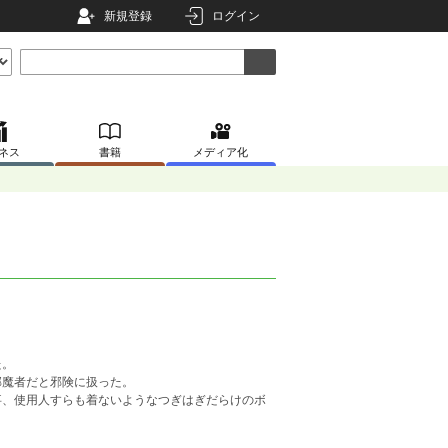
新規登録
ログイン
ネス
書籍
メディア化
た。
邪魔者だと邪険に扱った。
事、使用人すらも着ないようなつぎはぎだらけのボ