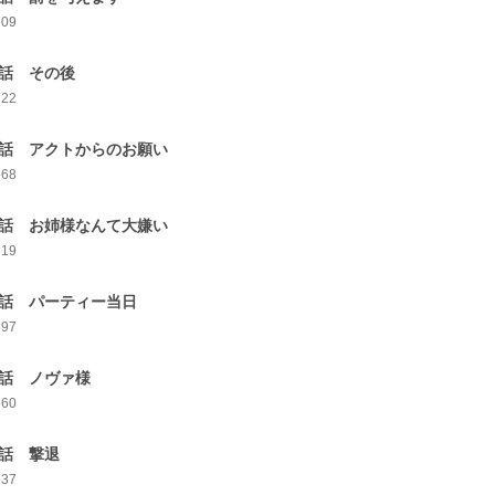
709
1話 その後
722
2話 アクトからのお願い
668
3話 お姉様なんて大嫌い
619
4話 パーティー当日
597
5話 ノヴァ様
660
6話 撃退
637