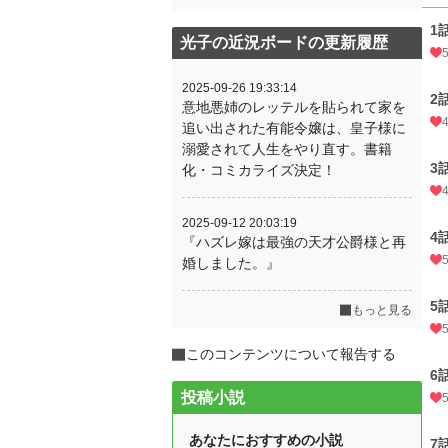
1
光子の近況ボードの更新履歴
2025-09-26 19:33:14
2
意地悪姉のレッテルを貼られて家を
追い出された有能令嬢は、皇子様に
溺愛されて人生をやり直す。書籍
3
化・コミカライズ決定！
2025-09-12 20:03:19
4
『ハズレ嫁は最強の天才公爵様と再
婚しました。』
5
もっと見る
このコンテンツについて報告する
6
投稿小説
あなたにおすすめの小説
7