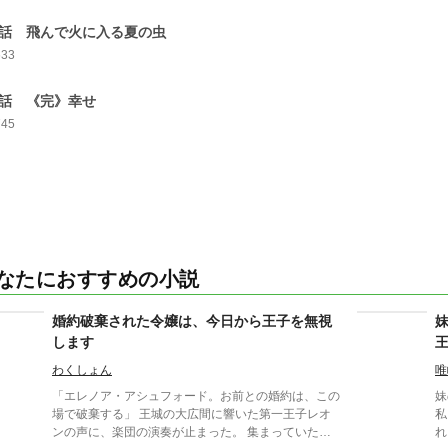
7話 飛んで火に入る夏の虫
633
8話 《完》幸せ
745
なたにおすすめの小説
婚約破棄された令嬢は、今日から王子を無視
します
わくしょん
唯
「エレノア・アシュフォード。お前との婚約は、この
妹
場で破棄する」 王城の大広間に響いた第一王子レオ
私
ンの声に、楽団の演奏が止まった。 集まっていた貴
れ