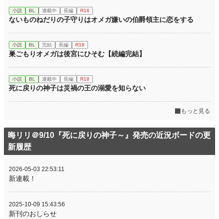
小説
BL
連載中
長編
R18
ないものねだりの子守りはオメガ嫌いの伯爵領主に恋をする
小説
BL
完結
長編
R18
巣ごもりオメガは後宮にひそむ【続編完結】
小説
BL
連載中
長編
R18
死に戻りの神子は災禍の王の溺愛を知らない
もっと見る
晦リリ＠9/10『死に戻りの神子～』発売の近況ボードの更
新履歴
2026-05-03 22:53:11
新連載！
2025-10-09 15:43:56
新刊のおしらせ