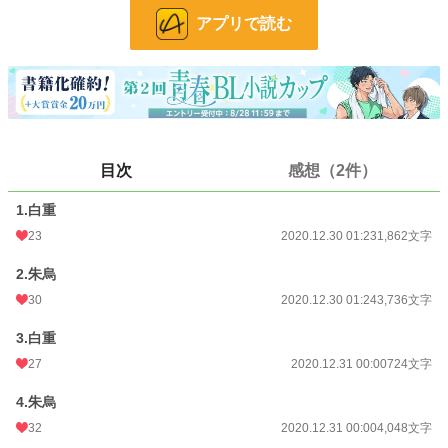
アプリで読む
お気に入り
100
24h.ポイント
0 pt
文字数
17,272
更新日時
2021.01.01 00:02
目次
感想（2件）
初回公開日時
2020.12.30 01:23
初回完結日時
2021.01.01 01:26
1.白重
23
2020.12.30 01:23
1,862文字
週間ポイント
70 pt (40,028 位)
2.朱烏
月間ポイント
259 pt (46,405 位)
30
2020.12.30 01:24
3,736文字
年間ポイント
2,233 pt (64,547 位)
3.白重
累計ポイント
33,987 pt (54,653 位)
27
2020.12.31 00:00
724文字
4.朱烏
32
2020.12.31 00:00
4,048文字