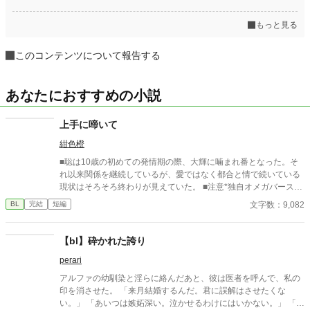
もっと見る
このコンテンツについて報告する
あなたにおすすめの小説
上手に啼いて
紺色橙
■聡は10歳の初めての発情期の際、大輝に噛まれ番となった。そ
れ以来関係を継続しているが、愛ではなく都合と情で続いている
現状はそろそろ終わりが見えていた。 ■注意*独自オメガバース設
定。■『それは愛か本能か』と同じ世界設定です。関係は一切な
文字数：9,082
BL
完結
短編
し。
【bl】砕かれた誇り
perari
アルファの幼馴染と淫らに絡んだあと、彼は医者を呼んで、私の
印を消させた。 「来月結婚するんだ。君に誤解はさせたくな
い。」 「あいつは嫉妬深い。泣かせるわけにはいかない。」 「君