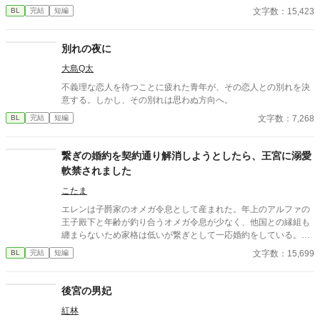
ももう年頃の残り物のオメガだろ？ 俺の印をつけたまま、他の
文字数：15,423
BL
完結
短編
アルファとお見合いするなんてありえない。」 彼は冷たく、けれ
どどこか薄情な笑みを浮かべながら、一枚の小切手を私に投げ渡
す。 「長い間、俺に従ってきたんだから、君を傷つけたりはしな
別れの夜に
い。」 「結婚の日には招待状を送る。必ず来て、席につけよ。」
大島Q太
--- いくつかのコメントを拝見し、大変申し訳なく思っておりま
す。 私は現在日本語を勉強しており、この文章はAI作品ではあり
不義理な恋人を待つことに疲れた青年が、その恋人との別れを決
ませんが、 一部に翻訳ソフトを使用しています。 もし読んでくだ
意する。しかし、その別れは思わぬ方向へ。
さる中で日本語のおかしな点をご指摘いただけましたら、 本当に
文字数：7,268
BL
完結
短編
ありがたく思います。
繋ぎの婚約を契約通り解消しようとしたら、王宮に溺愛
軟禁されました
こたま
エレンは子爵家のオメガ令息として産まれた。年上のアルファの
王子殿下と年齢が釣り合うオメガ令息が少なく、他国との縁組も
纏まらないため家格は低いが繋ぎとして一応婚約をしている。王
子のことは兄のように慕っており、初恋の人ではあるけれど、契
文字数：15,699
BL
完結
短編
約終了時期か王子に想い人が現れた時には解消されるものと考え
ていた。ところが婚約解消時期の直前に王子宮に軟禁された。結
婚を承諾するまでここから出さないと王子から溢れるほどの愛を
後宮の男妃
与えられる。ハッピーエンドオメガバースBLです。
紅林