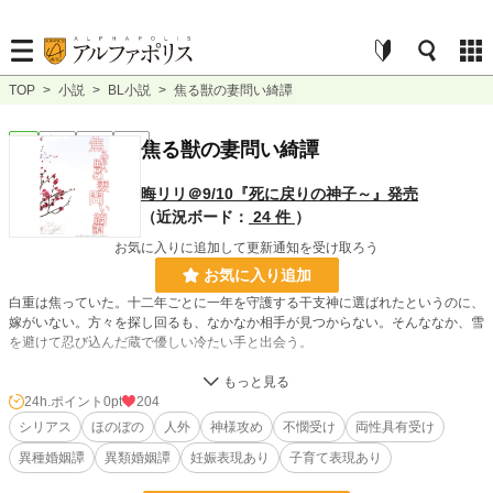
TOP
>
小説
>
BL小説
>
焦る獣の妻問い綺譚
BL
完結
短編
R15
焦る獣の妻問い綺譚
晦リリ＠9/10『死に戻りの神子～』発売
（近況ボード：
24 件
）
お気に入りに追加して更新通知を受け取ろう
お気に入り追加
白重は焦っていた。十二年ごとに一年を守護する干支神に選ばれたというのに、
嫁がいない。方々を探し回るも、なかなか相手が見つからない。そんななか、雪
を避けて忍び込んだ蔵で優しい冷たい手と出会う。
※番外編でR18を含む予定です（更新次第R表記を変更します）。
※ムーンライトノベルズにも掲載中
24h.ポイント
0pt
204
シリアス
ほのぼの
人外
神様攻め
不憫受け
両性具有受け
小説
228,846 位 / 228,846 件
異種婚姻譚
異類婚姻譚
妊娠表現あり
子育て表現あり
BL
31,438 位 / 31,438 件