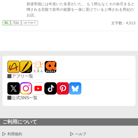
碧凌帝国には年老いた名君がいた。 もう間もなくその命尽きると
噂される宮殿で皇帝の寵愛を一身に受けていると噂される男妃の
お話。
文字数：4,013
BL
完結
ｼｮｰﾄｼｮｰﾄ
アプリ一覧
公式SNS一覧
ご利用について
利用規約
ヘルプ