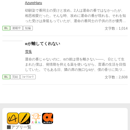
AzureHaru
ない幼なじみラブコメディ。
幼馴染で番同士の受けと攻め。2人は運命の番ではなかったが、
相思相愛だった。そんな時、攻めに運命の番が現れる。それを知
った受けは身籠もっていたが、運命の番同士の子供の方が優秀な
者が生まれることも知っており、身を引く事を決め姿を消す。 し
文字数：1,014
BL
連載中
短編
かし、攻めと運命の番の相手にはそれぞれに別の愛する人がいる
事をしり、 2人は運命の番としてではなく、友人として付き合っ
ていけたらと話し合ってわかれた。 その後、攻めは受けが勘違い
αが離してくれない
していなくなってしまったことを両親達から聞かされるのであっ
雪兎
た。
運命の番じゃないのに、αの彼は僕を離さない――。 Ωとして生
まれた僕は、発情期を抑える薬を使いながら、普通の生活を目指
していた。 でもある日、隣の席の無口なαが、僕の香りに気づい
てしまって……。 これは、番じゃないふたりの、近すぎる距離で
文字数：2,608
BL
完結
ｼｮｰﾄｼｮｰﾄ
始まる、運命から少しはずれた恋の話。
アプリ一覧