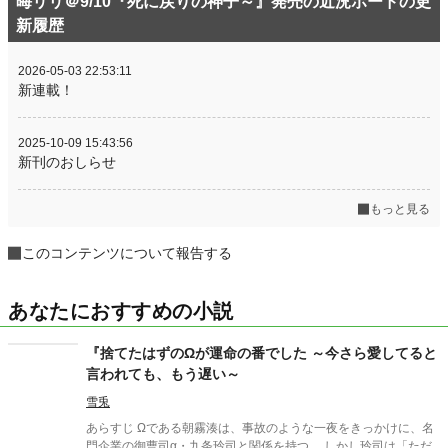
晦リリ＠9/10『死に戻りの神子～』発売の近況ボードの更
新履歴
2026-05-03 22:53:11
新連載！
2025-10-09 15:43:56
新刊のおしらせ
もっと見る
このコンテンツについて報告する
あなたにおすすめの小説
『捨てたはずのΩが運命の番でした ～今さら愛してると
言われても、もう遅い～
雪兎
あらすじ Ωである朝霧湊は、事故のような一夜をきっかけに、名
門企業の御曹司α・九条玲司と関係を持つ。 しかし玲司は「ただ