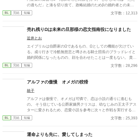
の過ちだ」と湊を切り捨て、政略結婚のためβの婚約者との未来
を選んだ。 深く傷ついた湊は、彼の前から姿を消す。 数か月後―
文字数：12,313
BL
完結
短編
―。 湊の身体は、これまで誰も知らなかった希少な『遅咲きΩ』
として覚醒する。 その瞬間、玲司は初めて湊こそが運命の番だっ
たと知る。 「戻ってきてくれ」 今さら必死に追いかけてくる玲
売れ残りΩは未来の旦那様の恋文指南役になりました
司。 だが湊の隣には、自分を支え続けてくれた医師のα・神崎伊
近井とお
織がいた。 「あなたは俺を捨てたでしょう」 後悔に苦しむα、執
着する第二のα、そして希少Ωを巡る陰謀。 もう二度と傷つきた
エイブリルは伯爵家のΩであるもの、Ωとしての機能が欠けてい
くないΩが最後に選ぶ相手とは――。 捨てた側の後悔と執着が加
る。成り行きで冷酷無慈悲と噂される騎士団長のブラッドレイと
速する、すれ違いオメガバースBL。
婚約関係になったものの、顔を合わせたことは一度もない。 貴族
の間では婚姻関係を築く際に恋文を送りあう文化がある。その執
文字数：28,296
BL
完結
短編
筆の手伝いを仕事にしているエイブリルだったが、ある日依頼者
としてやってきたのは、自分の婚約者であるブラッドレイ
で……。 堅物α騎士団長×強気Ω恋文手伝い ＊ 短編です。書き終
アルファの傲慢 オメガの狡猾
わっているので、約一週間毎日１９時に投稿します。
統子
アルファは傲慢で、オメガは可憐で、恋は小説の通りに進むも
の。 そう信じている公爵家嫡男クリスは、幼なじみの王太子アス
ターに愛されるため、恋愛小説を参考に次々と作戦を実行する。
病弱なふりをしてみたり、嫉妬させようとしたり、健気に身を引
文字数：25,393
BL
完結
短編
こうとしたり。 けれど、どの作戦もアスターにはあっさり見抜か
れてしまう。 それでも諦めきれないクリスと、呆れながらも彼を
誰よりよく見ているアスター。 恋愛小説を信じる少し狡猾なオメ
運命よりも先に、愛してしまった
ガと、すべてお見通しの傲慢なアルファが繰り広げる、すれ違わ