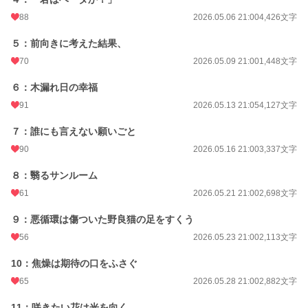
月間ポイント
12,035 pt (3,824 位)
88
2026.05.06 21:00
4,426文字
年間ポイント
43,243 pt (11,629 位)
５：前向きに考えた結果、
累計ポイント
44,619 pt (47,405 位)
70
2026.05.09 21:00
1,448文字
６：木漏れ日の幸福
91
2026.05.13 21:05
4,127文字
７：誰にも言えない願いごと
90
2026.05.16 21:00
3,337文字
８：翳るサンルーム
61
2026.05.21 21:00
2,698文字
９：悪循環は傷ついた野良猫の足をすくう
56
2026.05.23 21:00
2,113文字
10：焦燥は期待の口をふさぐ
65
2026.05.28 21:00
2,882文字
11：咲きたい花は光を向く