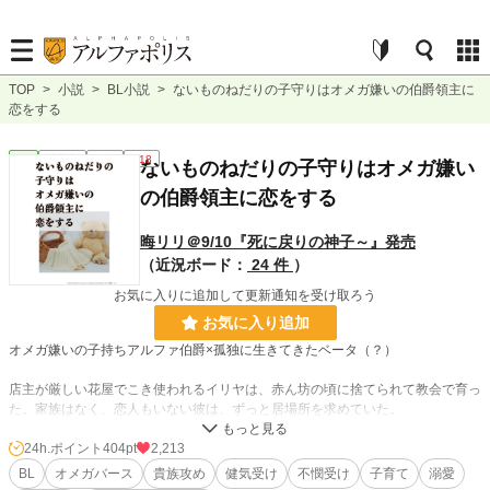
TOP
>
小説
>
BL小説
>
ないものねだりの子守りはオメガ嫌いの伯爵領主に
恋をする
BL
連載中
長編
R18
ないものねだりの子守りはオメガ嫌い
の伯爵領主に恋をする
晦リリ＠9/10『死に戻りの神子～』発売
（近況ボード：
24 件
）
お気に入りに追加して更新通知を受け取ろう
お気に入り追加
オメガ嫌いの子持ちアルファ伯爵×孤独に生きてきたベータ（？）
店主が厳しい花屋でこき使われるイリヤは、赤ん坊の頃に捨てられて教会で育っ
た。家族はなく、恋人もいない彼は、ずっと居場所を求めていた。
そんなある日、イリヤの前に「お花をください」という少女エマが現れる。
何度も訪れる彼女を送り届けていくうち、イリヤは新しい領主である伯爵レヴィ
24h.ポイント
404pt
2,213
アス・ブランフォードと知り合う。レヴィアスの目下の悩みは、二人いる子ども
BL
オメガバース
貴族攻め
健気受け
不憫受け
子育て
溺愛
たちの世話係がいないこと。