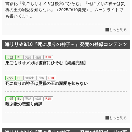
書籍化『巣ごもりオメガは後宮にひそむ』『死に戻りの神子は災
禍の王の溺愛を知らない』（2025/9/10発売）。ムーンライトで
も書いてます。
もっと見る
晦リリ＠9/10『死に戻りの神子～』発売の登録コンテンツ
小説
BL
完結
長編
R18
巣ごもりオメガは後宮にひそむ【続編完結】
小説
BL
連載中
長編
R18
死に戻りの神子は災禍の王の溺愛を知らない
小説
BL
完結
短編
R18
咽ぶ獣の恋渡り綺譚
もっと見る