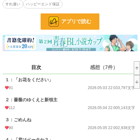
すれ違い
ハッピーエンド保証
しかしひょんなことから、オメガを嫌う彼は、ベータであり子ども好きであるイ
リヤをぜひ子守りと熱烈に誘いはじめる。
誰かに求められること、居場所を探すこと。
アプリで読む
そんな祈りを抱えるイリヤはやがて、レヴィアスの優しさに惹かれていく
が……。
------
ムーンライトノベルズでも掲載中です。
小説
3,509 位 / 228,851 件
目次
感想（7件）
BL
691 位 / 31,439 件
１：「お花をください」
お気に入り
137
91
2026.05.03 22:03
3,797文字
24h.ポイント
404 pt
２：薔薇のゆくえと新領主
文字数
85,121
112
2026.05.04 22:00
5,143文字
更新日時
2026.08.07 22:00
３：ごめんね
初回公開日時
2026.05.03 22:03
90
2026.05.05 22:00
2,938文字
週間ポイント
2,812 pt (3,546 位)
４：「君はベータか？」