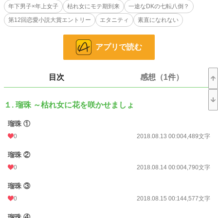
年下男子×年上女子
枯れ女にモテ期到来
一途なDKの七転八倒？
1章 瑠珠（るみ）
金子瑠珠はリフォーム会社に勤務する二十一歳。一年前、三年付き合った彼氏の
第12回恋愛小説大賞エントリー
エタニティ
素直になれない
浮気現場を目撃してから、二度と恋はしたくないと頑なになってしまった。そん
な彼女を中学二年の頃から思い続けているお隣の高校生、相沢杏里が負けじと迫
っているけど、弟としか見てくれない瑠珠に不満。瑠珠に迫り来る男の影に杏里
アプリで読む
は…。
2章 杏里
目次
感想（1件）
ＤＫ杏里の一途な恋心が成就するまでの紆余曲折。瑠珠の知らない所で、彼女に
言えないようなエッチな事を絡めながら頑張ってたんです。
3章 架純
１. 瑠珠 ～枯れ女に花を咲かせましょ
高校三年の春、佐々木架純は告白して数秒後には、金子黒珠に振られていた。
納得いかない彼女は奮起するも、黒珠を怒らせてしまって…。
瑠珠 ①
受験にことごとく失敗した架純がフリーターで働く居酒屋に、黒珠がバイトで入
0
2018.08.13 00:00
4,489文字
って来た。二人の間に微妙な空気が流れ始める。
瑠珠 ②
タグは随時、追加・変更していきます。
0
2018.08.14 00:00
4,790文字
小説
228,882 位 / 228,882 件
瑠珠 ③
恋愛
66,382 位 / 66,382 件
0
2018.08.15 00:14
4,577文字
お気に入り
73
瑠珠 ④