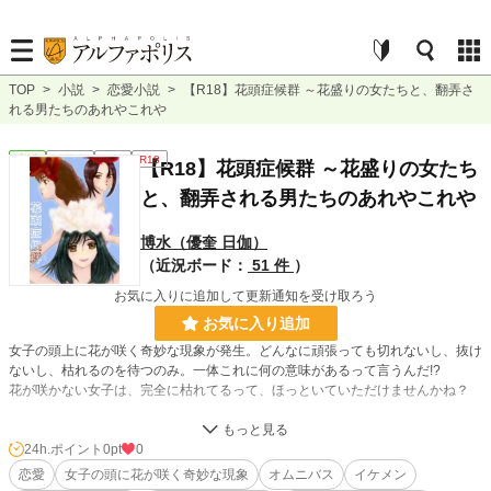
TOP
>
小説
>
恋愛小説
>
【R18】花頭症候群 ～花盛りの女たちと、翻弄さ
れる男たちのあれやこれや
恋愛
連載中
長編
R18
【R18】花頭症候群 ～花盛りの女たち
と、翻弄される男たちのあれやこれや
博水（優奎 日伽）
（近況ボード：
51 件
）
お気に入りに追加して更新通知を受け取ろう
お気に入り追加
女子の頭上に花が咲く奇妙な現象が発生。どんなに頑張っても切れないし、抜け
ないし、枯れるのを待つのみ。一体これに何の意味があるって言うんだ!?
花が咲かない女子は、完全に枯れてるって、ほっといていただけませんかね？
恋に疲れた女子、恋が上手く行かない女子、やきもきする男子たちのオムニバ
ス。
24h.ポイント
0pt
0
恋愛
女子の頭に花が咲く奇妙な現象
オムニバス
イケメン