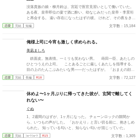
とは異なる描写があると思います。
没落貴族の娘・柳月鈴は、宮廷で医官見習いとして働いていた。
ある夜、皇帝即位の宴で酒に酔い、幼なじみだった皇帝・李景珩
と再会する。 遠い存在になったはずの彼。 けれど、その夜をきっ
かけに月鈴の運命は大きく動き出す。 冷酷と恐れられる皇帝が、
文字数：15,184
恋愛
完結
短編
なぜか彼女だけには甘すぎて――。
俺様上司に今宵も激しく求められる。
美凪ましろ
鉄面皮。無表情。一ミリも笑わない男。 蒔田一臣、あたしの
ひとつうえの上司。 ことあるごとに厳しくあたしを指導する、
目の上のたんこぶみたいな男――だったはずが。 「おまえの顔、
えっろい」 神様仏様どうしてあたしはこの男に今宵も激しく愛
文字数：72,127
恋愛
完結
長編
R18
しこまれているのでしょう。 ――2000年代初頭、IT系企業で懸
命に働く新卒女子×厳しめの俺様男子との恋物語。 ＊＊2026.01.0
2start～2026.01.17end＊＊ ◆エブリスタ様にも掲載。人気沸騰
休めよ〜1ヶ月ぶりに帰ってきた彼が、玄関で離してく
中です！ https://estar.jp/novels/26513389
れない〜
ぐぬ
1、2週間のはずが、1ヶ月になった。 チェーンロックの隙間か
ら、いつもの声がした。 「おかえり」と言い切る前に、抱きしめ
られた。 知っている匂いと、知らない匂いが混じっていた。
文字数：1,305
恋愛
完結
ｼｮｰﾄｼｮｰﾄ
R15