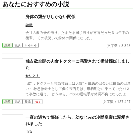
あなたにおすすめの小説
身体の繋がりしかない関係
詩織
会社の飲み会の帰り、たまたま同じ帰りが方向だった３つ年下の
後輩。 その後勢いで身体の関係になった。
文字数：3,328
恋愛
完結
ｼｮｰﾄｼｮｰﾄ
独占欲全開の肉食ドクターに溺愛されて極甘懐妊しまし
た
せいとも
旧題：ドクターと救急救命士は天敵⁈～最悪の出会いは最高の出逢
い～ 救急救命士として働く雫石月は、勤務明けに乗っていたバス
で事故に遭う。 どうやら、バスの運転手が体調不良になったよう
だ。 乗客にAEDを探してきてもらうように頼み、救助活動をして
文字数：137,427
恋愛
完結
長編
R18
いるとボサボサ頭のマスク姿の男がAEDを持ってバスに乗り込ん
できた。 受け取ろうとすると邪魔だと言われる。 そして、月のこ
とを『チビ団子』と呼んだのだ。 医療従事者と思われるボサボサ
一夜の過ちで懐妊したら、幼なじみの冷酷皇帝に溺愛さ
マスク男は運転手の処置をして、月が文句を言う間もなく、救急
れました
車に同乗して去ってしまった。 最悪の出会いをし、二度と会いた
くない相手の正体は⁇ 作品はフィクションです。 本来の仕事内容
由香