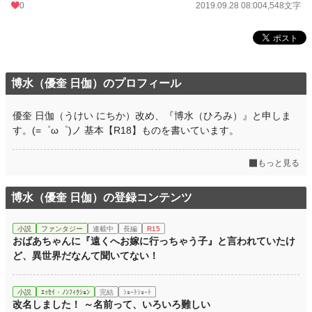
0
2019.09.28 08:00
4,548文字
博水（優奎 日伽）のプロフィール
優奎 日伽（うけい にちか）改め、『博水（ひろみ）』と申しま
す。(=゜ω゜)ノ 基本【R18】ものを書いています。
もっと見る
博水（優奎 日伽）の登録コンテンツ
小説
ファンタジー
連載中
長編
R15
おばあちゃんに『遠くへお嫁に行っちゃう子』と言われていたけ
ど、異世界だなんて聞いてない！
小説
ｴｯｾｲ・ﾉﾝﾌｨｸｼｮﾝ
完結
ｼｮｰﾄｼｮｰﾄ
改名しました！ ～名前って、いろいろ難しい