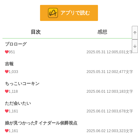
やっと見つけたヒストリアと自分にそっくりなミニコーキンと共に暮らせる日は
訪れるのか⁉︎
アプリで読む
小説
11,195 位 / 228,589 件
目次
感想
恋愛
5,033 位 / 66,314 件
お気に入り
1,961
プロローグ
951
2025.05.31 12:00
5,031文字
24h.ポイント
92 pt
吉報
文字数
106,247
1,033
2025.05.31 12:00
2,477文字
更新日時
2025.06.28 12:00
ちっこいコーキン
初回公開日時
2025.05.31 12:00
1,118
2025.06.01 12:00
3,183文字
初回完結日時
2025.06.28 10:10
ただ会いたい
週間ポイント
1,531 pt (6,241 位)
1,161
2025.06.01 12:00
3,678文字
月間ポイント
6,185 pt (6,997 位)
娘が見つかった⁉︎ イナダール侯爵視点
年間ポイント
87,953 pt (6,671 位)
1,161
2025.06.02 12:00
3,323文字