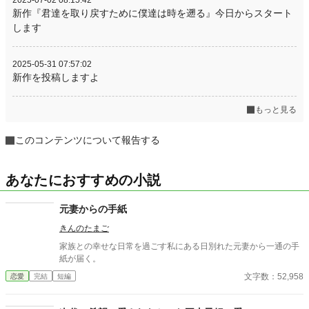
2025-07-02 08:15:42
新作『君達を取り戻すために僕達は時を遡る』今日からスタート
します
2025-05-31 07:57:02
新作を投稿しますよ
もっと見る
このコンテンツについて報告する
あなたにおすすめの小説
元妻からの手紙
きんのたまご
家族との幸せな日常を過ごす私にある日別れた元妻から一通の手
紙が届く。
文字数：52,958
恋愛
完結
短編