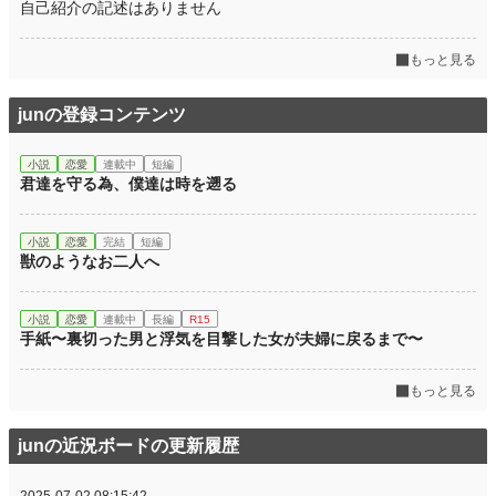
自己紹介の記述はありません
もっと見る
junの登録コンテンツ
小説
恋愛
連載中
短編
君達を守る為、僕達は時を遡る
小説
恋愛
完結
短編
獣のようなお二人へ
小説
恋愛
連載中
長編
R15
手紙〜裏切った男と浮気を目撃した女が夫婦に戻るまで〜
もっと見る
junの近況ボードの更新履歴