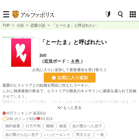
TOP
>
小説
>
恋愛小説
>
「とーたま」と呼ばれたい
恋愛
完結
短編
「とーたま」と呼ばれたい
jun
（近況ボード：
4 件
）
お気に入りに追加して更新通知を受け取ろう
お気に入り追加
最愛のヒストリアとの結婚を間近に控えたコーキン。
しかし独身最後の夜会で、ヒストリアの親友のキャサリンに媚薬を盛られて妊娠
させてしまう。
謹慎中にヒストリアは消え、コーキンはキャサリンとの結婚が２日後に決まって
しまう･･･。
HOTランキング 最高6位
2年後に見つかったヒストリアは見つかったがコーキンそっくりな子供がい
24h.ポイント
92pt
43,924
た･･･。
婚約破棄
行方不明
離婚
媚薬
血の繋がった息子
血の繋がらない息子
ハッピーエンド
男主人公
一途