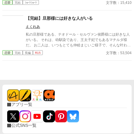
ら条件付きで婚約者との婚約解消の許可をもらったリディアはせ
文字数：15,410
恋愛
完結
ｼｮｰﾄｼｮｰﾄ
っせと劇を観にいってアーサーと仲良くなる。 しかし、婚約者が
義妹を連れて観劇に押しかけて来たことをきっかけに非常識な2
人の暴走に巻き込まれ、アーサーを巻きこんだ喜劇（？）の幕が
【完結】旦那様には好きな人がいる
上がる――。 推し活していたら恋が叶って脳みそ花畑婚約者たち
えくれあ
もさっくり撃退した、ゆるふわ恋愛劇。
私の旦那様である、テオドール・セルヴァン侯爵様には好きな人
がいる。 それは、幼馴染であり、王太子妃でもあるマチルダ様
だ。 お二人は、いつもとても仲睦まじいご様子で、そんな叶わぬ
お二人の恋をそっと見守るのが私の日常だった。 そんなある日、
文字数：53,504
恋愛
完結
長編
R15
夜会にめったに顔を出さない王太子殿下に、ダンスに誘われて。
それがきっかけで、私の日常は少しずつ変化し始めた。
アプリ一覧
公式SNS一覧