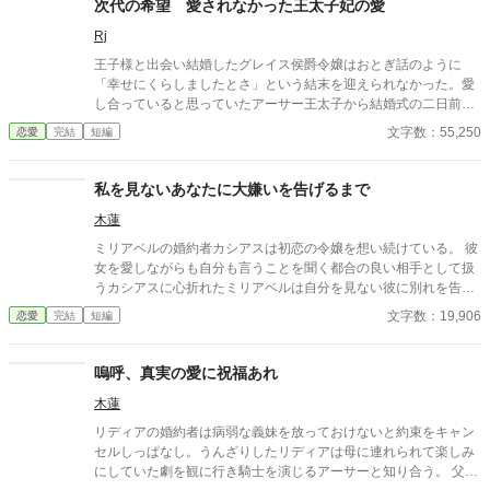
次代の希望 愛されなかった王太子妃の愛
Rj
王子様と出会い結婚したグレイス侯爵令嬢はおとぎ話のように
「幸せにくらしましたとさ」という結末を迎えられなかった。愛
し合っていると思っていたアーサー王太子から結婚式の二日前に
愛していないといわれ、表向きは仲睦まじい王太子夫妻だったが
文字数：55,250
恋愛
完結
短編
アーサーにはグレイス以外に愛する人がいた。次代の希望とよば
れた王太子妃の物語。 全十二話。（全十一話で投稿したものに一
話加えました。2／6変更）
私を見ないあなたに大嫌いを告げるまで
木蓮
ミリアベルの婚約者カシアスは初恋の令嬢を想い続けている。 彼
女を愛しながらも自分も言うことを聞く都合の良い相手として扱
うカシアスに心折れたミリアベルは自分を見ない彼に別れを告げ
た。 「今さらあなたが私をどう思っているかなんて知りたくもな
文字数：19,906
恋愛
完結
短編
い」 婚約者を信じられなかった令嬢と大切な人を失ってやっと現
実が見えた令息のお話。
嗚呼、真実の愛に祝福あれ
木蓮
リディアの婚約者は病弱な義妹を放っておけないと約束をキャン
セルしっぱなし。うんざりしたリディアは母に連れられて楽しみ
にしていた劇を観に行き騎士を演じるアーサーと知り合う。 父か