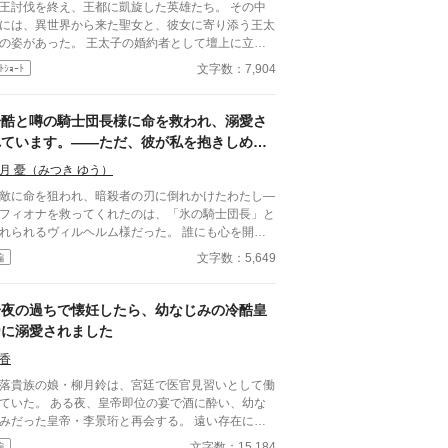
王討伐を終え、王都に凱旋した英雄たち。 その中
には、異世界から来た聖女と、彼女に寄り添う王太
の姿があった。 王太子の婚約者として壇上に立ち
がらも、私は自分が選ばれない側だと理解してい
文字数：7,904
ﾄｼｮｰﾄ
縋らない。 私は自分から婚
棄を願い出る。 選ばれなかった人生を終わらせ
ために。 そして、私自身の人生を始めるために。
冷酷と噂の騎士団長様に命を救われ、溺愛さ
いお話です。
れています。——ただ、彼が私を抱きしめる
たび、なぜか甘い『鉄の匂い』がするのです
月 憂（みつき ゆう）
敵に命を狙われ、暗殺者の刃に倒れかけたわたし―
フィオナを救ってくれたのは、「氷の騎士団長」と
れられるヴィルヘルム様だった。 誰にも心を開か
いと噂の彼が、なぜかわたしにだけは、蕩けるほど
文字数：5,649
編
く、過保護なほど優しい。 ――ただ一つ。彼はい
も身を清めているのに、わたしを抱きしめて囁くた
、なぜか甘い『鉄の匂い』がするのです。 尋ねて
一夜の過ちで懐妊したら、幼なじみの冷酷皇
、彼は泣きそうに笑って言うだけ。「君が生きてい
帝に溺愛されました
くれるなら、僕はこの匂いの中でも構わない」と。
うして彼は、眠りながらうなされるの。どうし
香
、"あの日"の話になると、あんなに凍りつくの。 ―
落貴族の娘・柳月鈴は、宮廷で医官見習いとして働
わたしの知らない何かを、この人は抱えている。
ていた。 ある夜、皇帝即位の宴で酒に酔い、幼な
二人にとっては、最初から最後までハッピーエンド
みだった皇帝・李景珩と再会する。 遠い存在にな
す。 ※ほの暗いホラー風味（人間の狂気・執着）
たはずの彼。 けれど、その夜をきっかけに月鈴の
文字数：15,184
編