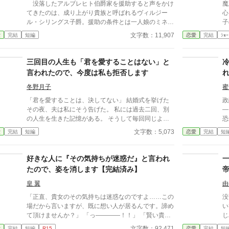
没落したアルブレヒト伯爵家を援助すると声をかけ
魔
てきたのは、成り上がり貴族と呼ばれるヴィルジー
心
ル・シリングス子爵。援助の条件とは一人娘のミネッ
子
トを妻にすること。 ミネットは形だけの結婚を申
な
文字数：11,907
愛
完結
短編
恋愛
完結
ｼｮｰ
し出るが、ヴィルジールからは仕事に支障が出ると困
た。 だから、泣かない。
るので外では仲の良い夫婦を演じてほしいと告げられ
約破
る。 仮面夫婦としての生活を続けるうちに二人の
る
三回目の人生も「君を愛することはない」と
心には変化が生まれるが……
短
言われたので、今度は私も拒否します
冬野月子
蜜
「君を愛することは、決してない」 結婚式を挙げた
政
その夜、夫は私にそう告げた。 私には過去二回、別
―
の人生を生きた記憶がある。 そうして毎回同じよう
恐
に言われてきた。 逃げた一回目、我慢した二回目。
な
文字数：5,073
愛
完結
短編
恋愛
完結
短
いずれも上手くいかなかった。 だから今回は。
甘
つ
び
好きな人に『その気持ちが迷惑だ』と言われ
も
たので、姿を消します【完結済み】
て
ど
皇 翼
由
て
「正直、貴女のその気持ちは迷惑なのですよ……この
没
―
場だから言いますが、既に想い人が居るんです。諦め
い
※
て頂けませんか？」 「っ――――！！」 「賢い貴女
じ
で
の事だ。地位も身分も財力も何もかもが貴女にとって
っ
文字数：92,471
愛
完結
短編
R15
恋愛
完結
短