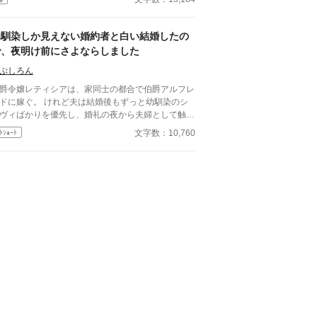
少しの切なさがありますが、ヒロインは絶対に傷つ
は大きく動き出す。 冷酷と恐れられる皇帝が、
ず、溺愛されて幸せなままの物語です。幽霊やお化
ぜか彼女だけには甘すぎて――。
は出ません。
幼馴染しか見えない婚約者と白い結婚したの
で、夜明け前にさよならしました
ぷしろん
爵令嬢レティシアは、家同士の都合で伯爵アルフレ
ドに嫁ぐ。 けれど夫は結婚後もずっと幼馴染のシ
ヴィばかりを優先し、婚礼の夜から夫婦として触れ
おうともしなかった。名ばかりの妻として伯爵家を
文字数：10,760
ﾄｼｮｰﾄ
え、領地経営まで立て直しても、彼にとってレティ
アは“都合のいい伯爵夫人”でしかない。 やがて結婚
周年の夜、アルフレッドが自分を手放す気はない一
で、幼馴染を屋敷に迎え入れようとしている会話を
いてしまったレティシアは、ついに決意する。 ―
もう、この結婚には見切りをつけよう。 夜明け
、彼女は離縁の準備を整え、伯爵邸を出奔。 身を
せた北の港町で薬舗を手伝いながら、自分の力で生
る穏やかな日々を手に入れていく。そこで出会った
は、身分ではなく一人の女性として彼女を尊重して
れる青年医師ノアだった。 一方、都合よく尽くし
くれる妻を失ったアルフレッドは、ようやく自分が
を失ったのかを思い知ることになる。 幼馴染ばか
を優先する婚約者との白い結婚に終止符を打ち、傷