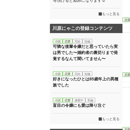
等頂けると励みになります☺
もっと見る
恋
川原にゃこの登録コンテンツ
小説
恋愛
完結
短編
可憐な後輩令嬢だと思っていたら実
は男でした〜婚約者の裏切りまで発
覚するなんて聞いてません〜
小説
恋愛
完結
短編
恋
好きになったひとは85歳年上の異種
族でした
小説
恋愛
連載中
長編
盲目の令嬢にも愛は降り注ぐ
もっと見る
恋