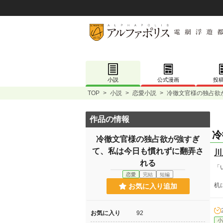
小説
公式漫画
投
TOP
>
小説
>
恋愛小説
>
冷徹文官様の独占欲
作品の情報
冷
冷徹文官様の独占欲が強すぎ
て、私は今日も慣れずに翻弄さ
川
れる
「
恋愛
完結
短編
机
お気に入り追加
お気に入り
92
小