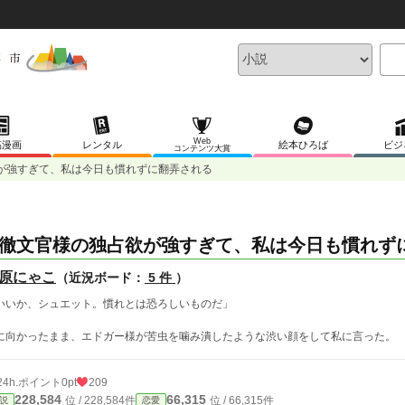
Web
稿漫画
レンタル
絵本ひろば
ビジ
コンテンツ大賞
が強すぎて、私は今日も慣れずに翻弄される
徹文官様の独占欲が強すぎて、私は今日も慣れず
原にゃこ
（近況ボード：
5 件
）
いいか、シュエット。慣れとは恐ろしいものだ」
に向かったまま、エドガー様が苦虫を噛み潰したような渋い顔をして私に言った。
24h.ポイント
0pt
209
228,584
66,315
位 / 228,584件
位 / 66,315件
説
恋愛