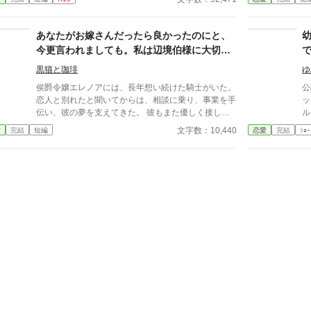
と
は高嶺の花だと元々分かっていたのでしょう？そんな
運命
か
感情を持っているだけ時間が無駄だと思いません
な
け
か？」 クロエの気持ちなどお構いなしに、言葉は続
あなたがお嫁さんだったら良かったのにと、
けられる。既に想い人がいる。気持ちが迷惑。諦め
今更言われましても。私は辺境伯様に大切に
ろ。時間の無駄。彼は止まらず話し続ける。彼が口を
されていますので
開く度に、まるで弾丸のように心を抉っていった。
黒猫と珈琲
ゆ
＊＊＊＊＊＊ ・執筆時間空けてしまった間に途中過
侯爵令嬢エレノアには、長年想い続けた騎士がいた。
公
程が気に食わなくなったので、設定などを少し変えて
恋人と別れたと聞いてからは、相談に乗り、事業を手
ッ
改稿しています。
伝い、彼の夢を支えてきた。 彼もまた優しく接して
ル
くれたため、いつか想いが届くのではないかと期待し
合
文字数：10,440
愛
完結
短編
恋愛
完結
ｼｮｰ
ていた。 けれど彼が選んだのは、復縁した元恋人だ
支
った。 傷ついたエレノアは彼から離れ、北の辺境を
シ
治める辺境伯アーヴィンに嫁ぐ。 冷徹と噂された夫
一
は不器用ながらも誠実で、過去ごと彼女を受け入れて
方
くれた。 そんな幸せな日々を送る中、かつての想い
聞
人の母から手紙が届く。 『本当に、あなたがお嫁さ
―
んだったら良かったのに』 ――今更ですか？ 私はも
前
う、辺境伯様に大切にされていますので。 選ばれな
寄
かった令嬢が、本当に自分を大切にしてくれる人と幸
き
せになる異世界恋愛。
の
く
て
何
り