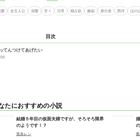
恋愛
女主人公
溺愛
甘々
日常
独占欲
嫉妬
身分差
西洋
ほの
目次
ってんつけてあげたい
209
なたにおすすめの小説
結婚５年目の仮面夫婦ですが、そろそろ限界
のようです！？
宮永レン
黒