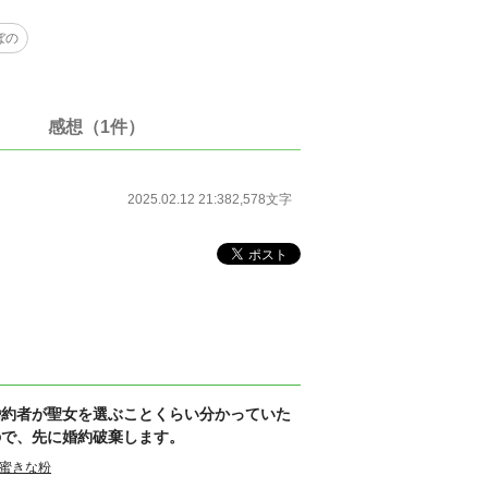
ぼの
感想（1件）
2025.02.12 21:38
2,578文字
婚約者が聖女を選ぶことくらい分かっていた
ので、先に婚約破棄します。
蜜きな粉