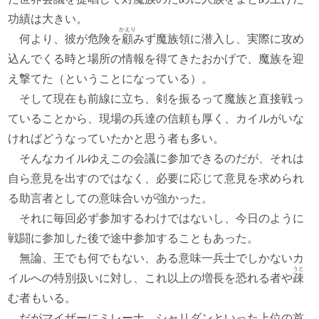
功績は大きい。
かえり
何より、彼が危険を
顧
みず魔族領に潜入し、実際に攻め
込んでくる時と場所の情報を得てきたおかげで、魔族を迎
え撃てた（ということになっている）。
そして現在も前線に立ち、剣を振るって魔族と直接戦っ
ていることから、現場の兵達の信頼も厚く、カイルがいな
ければどうなっていたかと思う者も多い。
そんなカイルゆえこの会議に参加できるのだが、それは
自ら意見を出すのではなく、必要に応じて意見を求められ
る助言者としての意味合いが強かった。
それに毎回必ず参加するわけではないし、今日のように
戦闘に参加した後で途中参加することもあった。
無論、王でも何でもない、ある意味一兵士でしかないカ
うと
イルへの特別扱いに対し、これ以上の増長を恐れる者や
疎
む者もいる。
だがマイザーにミレーナ、シャリダンといった上位の首