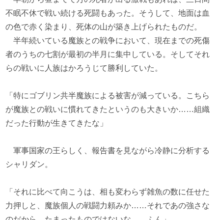
不眠不休で戦い続ける死闘もあった。そうして、地面は血
の色で赤く染まり、死体の山が築き上げられたものだ。
半年続いている魔族との戦争において、現在までの死傷
者のうちの七割が最初の半月に集中している。そしてそれ
らの戦いに人族はかろうじて勝利していた。
「特にゴブリン共半魔族による被害が減っている。こちら
が魔族との戦いに慣れてきたというのも大きいか……組織
だった行動が生きてきたな」
軍事国家の王らしく、報告書を見ながら冷静に分析する
シャリダン。
「それに比べて向こうは、相も変わらず雑魚の数に任せた
力押しと、魔族個人の戦闘力頼みか……それであの強さな
のだから、たまったものではないな……ふん」