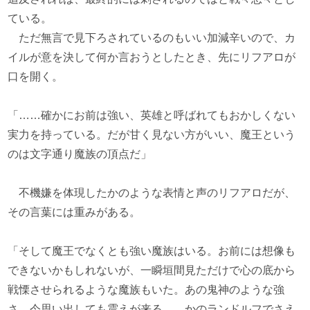
ている。
ただ無言で見下ろされているのもいい加減辛いので、カ
イルが意を決して何か言おうとしたとき、先にリフアロが
口を開く。
「……確かにお前は強い、英雄と呼ばれてもおかしくない
実力を持っている。だが甘く見ない方がいい、魔王という
のは文字通り魔族の頂点だ」
不機嫌を体現したかのような表情と声のリフアロだが、
その言葉には重みがある。
「そして魔王でなくとも強い魔族はいる。お前には想像も
できないかもしれないが、一瞬垣間見ただけで心の底から
戦慄させられるような魔族もいた。あの鬼神のような強
さ、今思い出しても震えが来る……かのランドルフでさえ