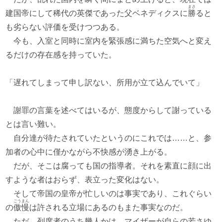
まさ
建国帝にして稀代の英傑であった父ベネディクスに
勝
ると
も劣らない評価を受けつつある。
今も、入室と同時に室内を緊張感に満ちた空気へと変え
るだけの存在感を持っていた。
「遅れてしまって申し訳ない、所用が立て込んでいて」
謝罪の言葉を述べてはいるが、態度からして謝っている
とは言い難い。
自分達が待たされていたというのにこれでは……と、参
加者の心中に僅かながら不快感が湧き上がる。
だが、そこは腐っても国の指導者。それを素直に顔に出
すような者はおらず、表立った変化はない。
そして帝国の皇帝が忙しいのは事実であり、これぐらい
ごうまん
の
傲慢
は許される立場にあるのもまた事実なのだ。
ただ、列席者のうち幾人かは、マイザーが自らの若さゆ