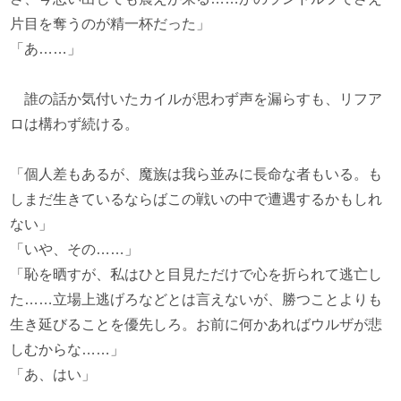
片目を奪うのが精一杯だった」
「あ……」
誰の話か気付いたカイルが思わず声を漏らすも、リフア
ロは構わず続ける。
「個人差もあるが、魔族は我ら並みに長命な者もいる。も
しまだ生きているならばこの戦いの中で遭遇するかもしれ
ない」
「いや、その……」
「恥を晒すが、私はひと目見ただけで心を折られて逃亡し
た……立場上逃げろなどとは言えないが、勝つことよりも
生き延びることを優先しろ。お前に何かあればウルザが悲
しむからな……」
「あ、はい」