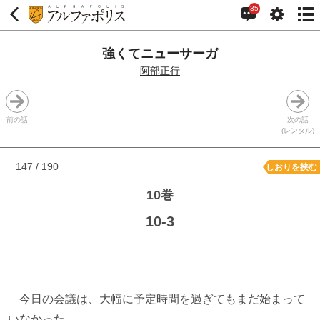
35
強くてニューサーガ
阿部正行
前の話
次の話
(レンタル)
147 / 190
しおりを挟む
10巻
10-3
今日の会議は、大幅に予定時間を過ぎてもまだ始まって
いなかった。