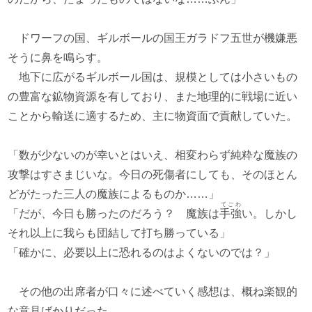
ドワーフの国、ギルボールの国王ガラドフ五世が機嫌悪
そうに鼻を鳴らす。
地下に広がるギルボール国は、規模としては小さいもの
の豊富な鉱物資源を有しており、また地理的に戦場に近い
ことから輸送に適するため、主に物資面で貢献していた。
「数が少ないのが幸いとはいえ、相変わらず純粋な魔族の
攻撃はすさまじいな。今日の死傷者にしても、そのほとん
どがたった三人の魔族によるものか……」
てごわ
「だが、今日も勝ったのだろう？ 魔族は
手強
い。しかし
それ以上に我らも団結して打ち勝っている」
「確かに、必要以上に恐れるのはよくないのでは？」
その他の出席者が口々に述べていく感想は、概ね楽観的
な意見ばかりだった。