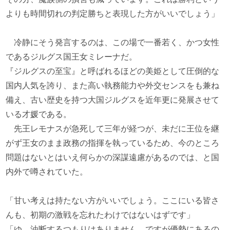
よりも時間切れの判定勝ちと表現した方がいいでしょう」
冷静にそう発言するのは、この場で一番若く、かつ女性
であるジルグス国王女ミレーナだ。
『ジルグスの至宝』と呼ばれるほどの美姫として圧倒的な
国内人気を誇り、また高い執務能力や外交センスをも兼ね
備え、古い歴史を持つ大国ジルグスを近年更に発展させて
いる才媛である。
先王レモナスが急死して三年が経つが、未だに王位を継
がず王女のまま政務の指揮を執っているため、今のところ
問題はないとはいえ何らかの深謀遠慮があるのでは、と国
内外で噂されていた。
「甘い考えは持たない方がいいでしょう。ここにいる皆さ
んも、初期の激戦を忘れたわけではないはずです」
「ゆ、油断するつもりはありません。ですが優勢にあるの