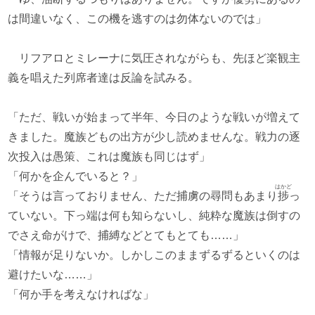
は間違いなく、この機を逃すのは勿体ないのでは」
リフアロとミレーナに気圧されながらも、先ほど楽観主
義を唱えた列席者達は反論を試みる。
「ただ、戦いが始まって半年、今日のような戦いが増えて
きました。魔族どもの出方が少し読めませんな。戦力の逐
次投入は愚策、これは魔族も同じはず」
「何かを企んでいると？」
はかど
「そうは言っておりません、ただ捕虜の尋問もあまり
捗
っ
ていない。下っ端は何も知らないし、純粋な魔族は倒すの
でさえ命がけで、捕縛などとてもとても……」
「情報が足りないか。しかしこのままずるずるといくのは
避けたいな……」
「何か手を考えなければな」