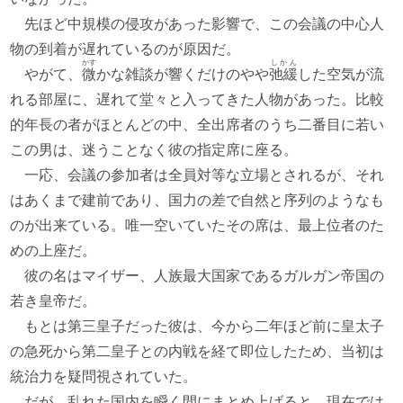
先ほど中規模の侵攻があった影響で、この会議の中心人
物の到着が遅れているのが原因だ。
かす
しかん
やがて、
微
かな雑談が響くだけのやや
弛緩
した空気が流
れる部屋に、遅れて堂々と入ってきた人物があった。比較
的年長の者がほとんどの中、全出席者のうち二番目に若い
この男は、迷うことなく彼の指定席に座る。
一応、会議の参加者は全員対等な立場とされるが、それ
はあくまで建前であり、国力の差で自然と序列のようなも
のが出来ている。唯一空いていたその席は、最上位者のた
めの上座だ。
彼の名はマイザー、人族最大国家であるガルガン帝国の
若き皇帝だ。
もとは第三皇子だった彼は、今から二年ほど前に皇太子
の急死から第二皇子との内戦を経て即位したため、当初は
統治力を疑問視されていた。
だが、乱れた国内を瞬く間にまとめ上げると、現在では