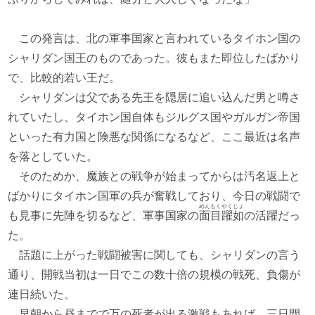
この発言は、北の軍事国家と言われているタイホン国の
シャリダン国王のものであった。彼もまた即位したばかり
で、比較的若い王だ。
シャリダンは父である先王を隠居に追い込んだ男と噂さ
れていたし、タイホン国自体もジルグス国やガルガン帝国
といった有力国と険悪な関係になるなど、ここ最近は名声
を落としていた。
そのためか、魔族との戦争が始まってからは汚名返上と
ばかりにタイホン国軍の兵が奮戦しており、今日の戦闘で
めんもくやくじょ
も見事に先陣を切るなど、軍事国家の
面目躍如
の活躍だっ
た。
話題に上がった戦闘被害に関しても、シャリダンの言う
通り、開戦当初は一日でこの数十倍の規模の戦死、負傷が
連日続いた。
早朝から昼までで万の死者が出る激戦もあれば、三日間