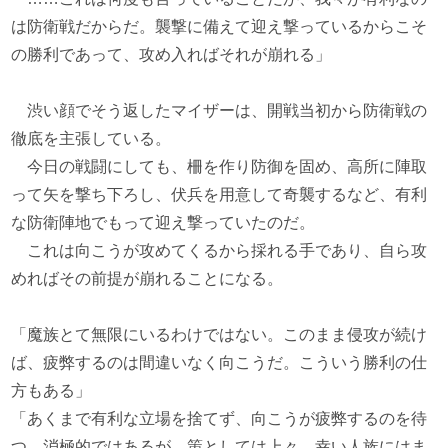
は防衛戦だからだ。襲撃に備えて迎え撃っているからこそ
の勝利であって、攻め入ればそれが崩れる」
渋い顔でそう返したマイザーは、開戦当初から防衛戦の
徹底を主張している。
今日の戦闘にしても、柵を作り防御を固め、高所に陣取
って矢を撃ち下ろし、伏兵を用意して奇襲するなど、有利
な防衛陣地でもって迎え撃っていたのだ。
これは向こうが攻めてくるから採れる手であり、自ら攻
めればその前提が崩れることになる。
「魔族とて無限にいるわけではない。このまま侵攻が続け
ば、疲弊するのは間違いなく向こうだ。こういう勝利の仕
方もある」
「あくまで有利な立場を捨てず、向こうが疲弊するのを待
つ。消極的ではあるが、策としては上々、幸い人族にはま