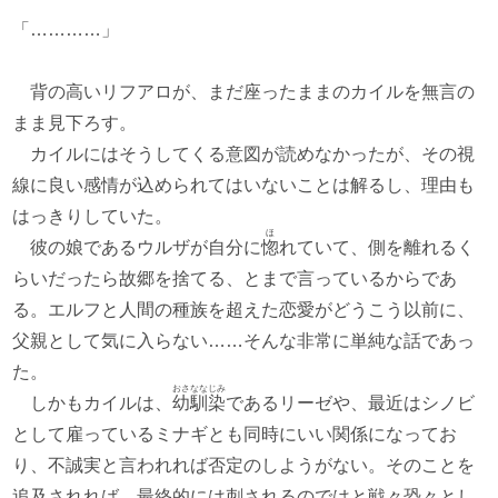
「…………」
背の高いリフアロが、まだ座ったままのカイルを無言の
まま見下ろす。
カイルにはそうしてくる意図が読めなかったが、その視
線に良い感情が込められてはいないことは解るし、理由も
はっきりしていた。
ほ
彼の娘であるウルザが自分に
惚
れていて、側を離れるく
らいだったら故郷を捨てる、とまで言っているからであ
る。エルフと人間の種族を超えた恋愛がどうこう以前に、
父親として気に入らない……そんな非常に単純な話であっ
た。
おさななじみ
しかもカイルは、
幼馴染
であるリーゼや、最近はシノビ
として雇っているミナギとも同時にいい関係になってお
り、不誠実と言われれば否定のしようがない。そのことを
追及されれば、最終的には刺されるのではと戦々恐々とし