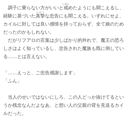
いまし
調子に乗らない方がいいと
戒
めたようにも聞こえるし、
しんし
経験に基づいた
真摯
な忠告にも聞こえる。いずれにせよ、
カイルに対しては良い感情を持っておらず、全て娘のため
だったのかもしれない。
だがリフアロの言葉は少しばかり的外れで、魔王の恐ろ
しさはよく知っているし、忠告された魔族も既に倒してい
る……とは言えない。
「……えっと、ご忠告感謝します」
「ふん」
当人のせいではないにしろ、この人どっか抜けてるとい
うか残念なんだよなあ、と想い人の父親の背を見送るカイ
ルだった。