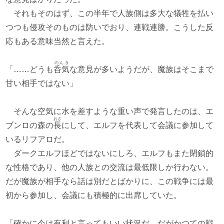
それもそのはず、この半年で人族側は多大な犠牲を払い
つつも侵攻そのものは防いでおり、連戦連勝。こうした反
応もある意味当然と言えた。
のんき
「……どうも
呑気
な意見が多いようだが、魔族はそこまで
甘い相手ではない」
そんな空気に水を差すような重い声で発言したのは、エ
おさ
ブンロの森の
長
にして、エルフを代表して会議に参加して
いるリフアロだ。
ダークエルフほどではないにしろ、エルフもまた閉鎖的
な性格であり、他の人族との交流は最低限しか行わない。
だが魔族が相手なら話は別だとばかりに、この戦争には最
初から参加し、会議にも積極的に出席していた。
「確かに今は有利と言ってもいい状況だ。だがかつての戦