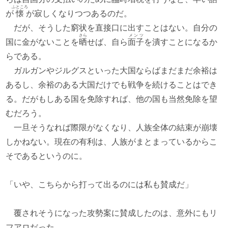
ふところ
が
懐
が寂しくなりつつあるのだ。
だが、そうした窮状を直接口に出すことはない。自分の
さら
メンツ
国に金がないことを
晒
せば、自ら
面子
を潰すことになるか
らである。
ガルガンやジルグスといった大国ならばまだまだ余裕は
あるし、余裕のある大国だけでも戦争を続けることはでき
る。だがもしある国を免除すれば、他の国も当然免除を望
むだろう。
一旦そうなれば際限がなくなり、人族全体の結束が崩壊
しかねない。現在の有利は、人族がまとまっているからこ
そであるというのに。
「いや、こちらから打って出るのには私も賛成だ」
覆されそうになった攻勢案に賛成したのは、意外にもリ
フアロだった。