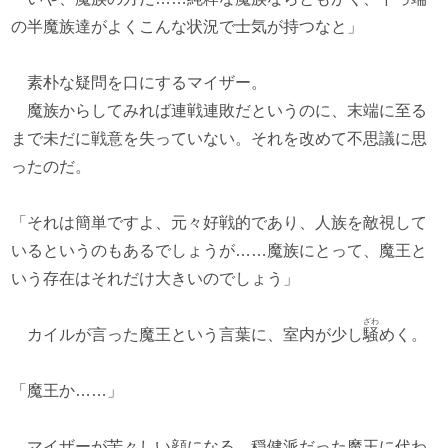
の半魔族達がよくこんな状況で士気が持つなと」
素朴な疑問を口にするマイザー。
魔族からしてみれば連戦連敗だというのに、末端に至る
まで未だに戦意を失っていない。それを改めて不思議に思
ったのだ。
「それは簡単ですよ、元々好戦的であり、人族を敵視して
いるというのもあるでしょうが……魔族にとって、魔王と
いう存在はそれだけ大きいのでしょう」
ざわ
カイルが言った魔王という言葉に、室内が少し
騒
めく。
「魔王か……」
マイザーが苦々しい顔になる。穏健派だった魔王に代わ