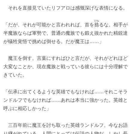
それを直接見ていたリフアロは感慨深げな表情になる。
ひね
「だが、それが可能かと言われれば、首を
捻
るな。相手が
半魔族ならば軍勢で、普通の魔族でも鍛え抜かれた精鋭達
が犠牲覚悟で挑めば倒せる。だが魔王は……」
魔王を倒す。言葉にすればひと言だが、それがどれほど
大変なことか、現在魔族と戦っている彼らには十分理解で
きていた。
「伝承に出てくるような英雄でもなければ……それこそラ
ンドルフでもなければ……あれは本当に強かった。英雄と
呼ぶに相応しかった」
三百年前に魔王を討ち取った英雄ランドルフ。今なお語
り継がれている、人間にとっては伝説の人物だ。しかし長