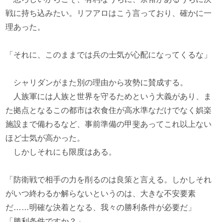
戦に持ち込みたい。リフアロはこう言っており、確かに一
理あった。
「それに、このままでは兵の士気が心配になってくるな」
シャリダンがまた別の理由から攻勢に賛成する。
人族軍には人族と世界を守るためという大義があり、ま
た拠点となるこの都市は衣食住が高水準なだけでなく娯楽
施設まで備わるなど、事前準備の甲斐あってこれ以上ない
ほど士気が高かった。
しかしそれにも限度はある。
「防衛戦で相手の力を削るのは良策と言える。しかしそれ
がいつ終わるか解らないというのは、大きな不安要素
だ……明確な決着となる、我々の勝利条件が必要だ」
「勝利条件ですか？」