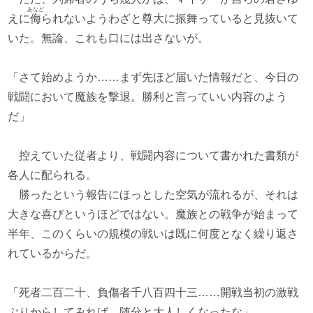
あなど
えに
侮
られないようわざと尊大に振舞っていると見抜いて
いた。無論、これも口には出さないが。
「さて始めようか……まず先ほど届いた情報だと、今日の
戦闘において魔族を撃退。勝利と言っていい内容のよう
だ」
控えていた従者より、戦闘内容について書かれた書類が
各人に配られる。
勝ったという報告にほっとした空気が流れるが、それは
大きな喜びというほどではない。魔族との戦争が始まって
半年、このくらいの規模の戦いは既に何度となく繰り返さ
れているからだ。
「死者二百二十、負傷者千八百四十三……開戦当初の激戦
ぶりからしてみれば、随分と大人しくなったな」