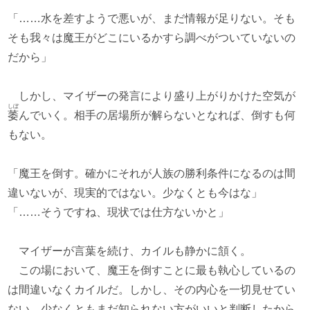
「……水を差すようで悪いが、まだ情報が足りない。そも
そも我々は魔王がどこにいるかすら調べがついていないの
だから」
しかし、マイザーの発言により盛り上がりかけた空気が
しぼ
萎
んでいく。相手の居場所が解らないとなれば、倒すも何
もない。
「魔王を倒す。確かにそれが人族の勝利条件になるのは間
違いないが、現実的ではない。少なくとも今はな」
「……そうですね、現状では仕方ないかと」
マイザーが言葉を続け、カイルも静かに頷く。
この場において、魔王を倒すことに最も執心しているの
は間違いなくカイルだ。しかし、その内心を一切見せてい
ない。少なくともまだ知られない方がいいと判断したから