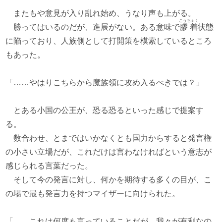
またもや意見が入り乱れ始め、うなり声も上がる。
こうちゃく
勝ってはいるのだが、進展がない。ある意味で
膠着
状態
に陥っており、人族側として打開策を模索しているところ
もあった。
「……やはりこちらから魔族領に攻め入るべきでは？」
とある小国の公王が、恐る恐るといった感じで提案す
る。
数合わせ、とまではいかなくとも国力からすると発言権
の小さい立場だが、これだけは言わなければという意志が
感じられる言葉だった。
そして今の発言に対し、何かを期待する多くの目が、こ
の場で最も発言力を持つマイザーに向けられた。
「……これは何度も言っていることだが、我々が有利なの