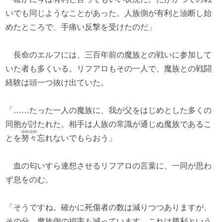
いでも同じようなことがあった。人族側が有利と油断し始
めたところで、手痛い反撃を受けたのだ」
長命のエルフには、三百年前の魔族との戦いに参加して
いた者も多くいる。リフアロもその一人で、魔族との戦闘
経験は頭一つ抜け出ていた。
「……たった一人の魔族に、我が父をはじめとした多くの
同胞が討たれた。相手は人族の常識が通じぬ魔族であるこ
ゆめゆめ
とを
努々
忘れないでもらおう」
血の匂いすら連想させるリフアロの言葉に、一同が思わ
ず息をのむ。
「そうですね。確かに死傷者の数は減りつつありますが、
その分、魔族側の損害も減っています。これは勝利という